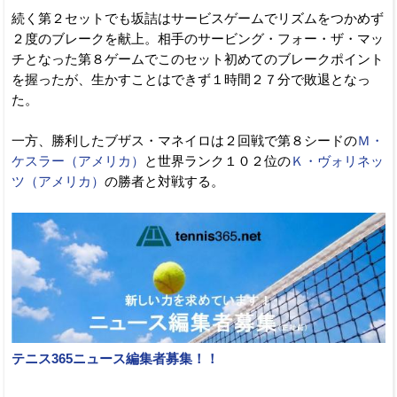
続く第２セットでも坂詰はサービスゲームでリズムをつかめず
２度のブレークを献上。相手のサービング・フォー・ザ・マッ
チとなった第８ゲームでこのセット初めてのブレークポイント
を握ったが、生かすことはできず１時間２７分で敗退となっ
た。
一方、勝利したブザス・マネイロは２回戦で第８シードの
Ｍ・
ケスラー（アメリカ）
と世界ランク１０２位の
Ｋ・ヴォリネッ
ツ（アメリカ）
の勝者と対戦する。
テニス365ニュース編集者募集！！