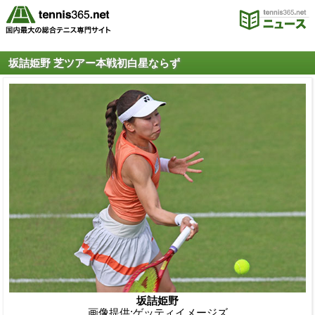
坂詰姫野 芝ツアー本戦初白星ならず
坂詰姫野
画像提供:ゲッティイメージズ