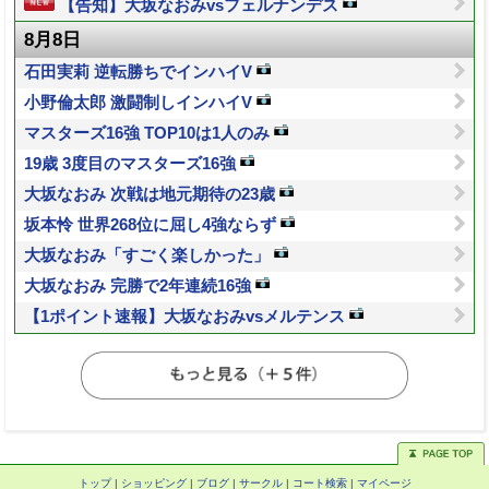
【告知】大坂なおみvsフェルナンデス
8月8日
石田実莉 逆転勝ちでインハイV
小野倫太郎 激闘制しインハイV
マスターズ16強 TOP10は1人のみ
19歳 3度目のマスターズ16強
大坂なおみ 次戦は地元期待の23歳
坂本怜 世界268位に屈し4強ならず
大坂なおみ「すごく楽しかった」
大坂なおみ 完勝で2年連続16強
【1ポイント速報】大坂なおみvsメルテンス
トップ
|
ショッピング
|
ブログ
|
サークル
|
コート検索
|
マイページ