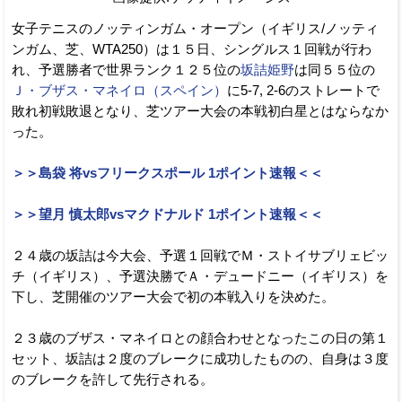
女子テニスのノッティンガム・オープン（イギリス/ノッティ
ンガム、芝、WTA250）は１５日、シングルス１回戦が行わ
れ、予選勝者で世界ランク１２５位の
坂詰姫野
は同５５位の
Ｊ・ブザス・マネイロ（スペイン）
に5-7, 2-6のストレートで
敗れ初戦敗退となり、芝ツアー大会の本戦初白星とはならなか
った。
＞＞島袋 将vsフリークスポール 1ポイント速報＜＜
＞＞望月 慎太郎vsマクドナルド 1ポイント速報＜＜
２４歳の坂詰は今大会、予選１回戦でＭ・ストイサブリェビッ
チ（イギリス）、予選決勝でＡ・デュードニー（イギリス）を
下し、芝開催のツアー大会で初の本戦入りを決めた。
２３歳のブザス・マネイロとの顔合わせとなったこの日の第１
セット、坂詰は２度のブレークに成功したものの、自身は３度
のブレークを許して先行される。