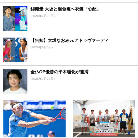
錦織圭 大坂と混合複へ衣装「心配」
(2026年7月30日)
【告知】大坂なおみvsアドゥヴァーディ
(2026年8月5日)
全仏OP優勝の平木理化が逮捕
(2026年7月23日)