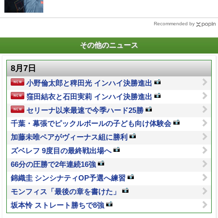
Recommended by
その他のニュース
8月7日
小野倫太郎と稗田光 インハイ決勝進出
窪田結衣と石田実莉 インハイ決勝進出
セリーナ以来最速で今季ハード25勝
千葉・幕張でピックルボールの子ども向け体験会
加藤未唯ペアがヴィーナス組に勝利
ズベレフ 9度目の最終戦出場へ
66分の圧勝で2年連続16強
錦織圭 シンシナティOP予選へ練習
モンフィス「最後の章を書けた」
坂本怜 ストレート勝ちで8強