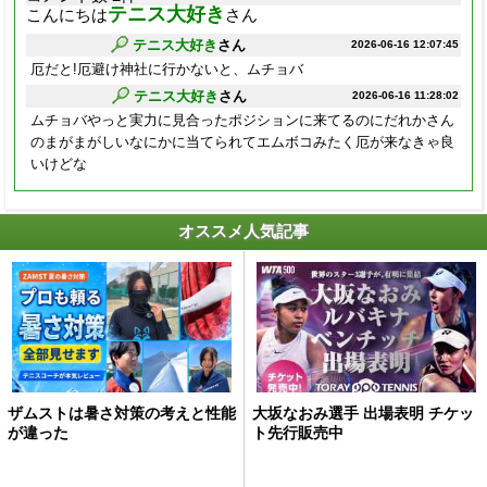
テニス大好き
こんにちは
さん
テニス大好き
さん
2026-06-16 12:07:45
厄だと!厄避け神社に行かないと、ムチョバ
テニス大好き
さん
2026-06-16 11:28:02
ムチョバやっと実力に見合ったポジションに来てるのにだれかさん
のまがまがしいなにかに当てられてエムボコみたく厄が来なきゃ良
いけどな
オススメ人気記事
ザムストは暑さ対策の考えと性能
大坂なおみ選手 出場表明 チケッ
が違った
ト先行販売中