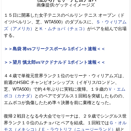
画像提供:ゲッティイメージズ
１５日に開幕した女子テニスのベルリン テニス オープン（ド
イツ/ベルリン、芝、WTA500）のダブルスに、
Ｓ・ウィリアム
ズ（アメリカ）
と
Ｋ・ムチョバ（チェコ）
がペアを組んで出場
する。
＞＞島袋 将vsフリークスポール 1ポイント速報＜＜
＞＞望月 慎太郎vsマクドナルド 1ポイント速報＜＜
４４歳で単複元世界ランク１位のセリーナ・ウィリアムズは、
前週のHSBC チャンピオンシップス（イギリス/ロンドン、
芝、WTA500）で約４年ぶりに実戦に復帰。１９歳の
Ｖ・エム
ボコ（カナダ）
とのペアでダブルス１回戦を突破したものの、
エムボコが負傷したため準々決勝を前に棄権となった。
復帰２戦目となる今大会でセリーナは、２９歳でシングルス世
界ランク１０位のムチョバとペアを結成。１回戦では
Ｇ・オル
モス（メキシコ）
/
Ｅ・ラウトリフ（ニュージーランド）
組と