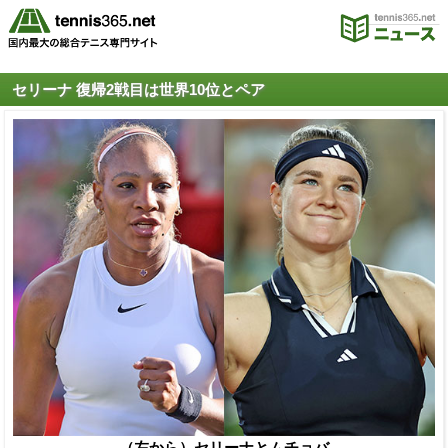
セリーナ 復帰2戦目は世界10位とペア
（左から）セリーナとムチョバ