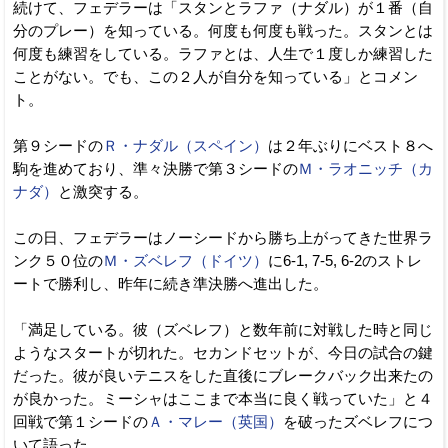
続けて、フェデラーは「スタンとラファ（ナダル）が１番（自
分のプレー）を知っている。何度も何度も戦った。スタンとは
何度も練習をしている。ラファとは、人生で１度しか練習した
ことがない。でも、この２人が自分を知っている」とコメン
ト。
第９シードの
Ｒ・ナダル（スペイン）
は２年ぶりにベスト８へ
駒を進めており、準々決勝で第３シードの
Ｍ・ラオニッチ（カ
ナダ）
と激突する。
この日、フェデラーはノーシードから勝ち上がってきた世界ラ
ンク５０位の
Ｍ・ズベレフ（ドイツ）
に6-1, 7-5, 6-2のストレ
ートで勝利し、昨年に続き準決勝へ進出した。
「満足している。彼（ズベレフ）と数年前に対戦した時と同じ
ようなスタートが切れた。セカンドセットが、今日の試合の鍵
だった。彼が良いテニスをした直後にブレークバック出来たの
が良かった。ミーシャはここまで本当に良く戦っていた」と４
回戦で第１シードの
Ａ・マレー（英国）
を破ったズベレフにつ
いて語った。