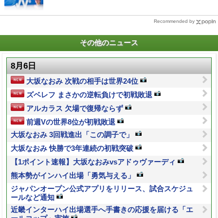
Recommended by
その他のニュース
8月6日
大坂なおみ 次戦の相手は世界24位
ズベレフ まさかの逆転負けで初戦敗退
アルカラス 欠場で復帰ならず
前週Vの世界8位が初戦敗退
大坂なおみ 3回戦進出「この調子で」
大坂なおみ 快勝で3年連続の初戦突破
【1ポイント速報】大坂なおみvsアドゥヴァーディ
熊本勢がインハイ出場「勇気与える」
ジャパンオープン公式アプリをリリース、試合スケジュ
ールなど通知
近畿インターハイ出場選手へ手書きの応援を届ける「エ