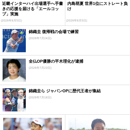
近畿インターハイ出場選手へ手書
内島萌夏 世界1位にストレート負
きの応援を届ける「エールコッ
け
プ」実施
(2026年8月5日)
(2026年8月5日)
錦織圭 復帰戦の会場で練習
(2026年7月24日)
全仏OP優勝の平木理化が逮捕
(2026年7月23日)
錦織圭ら ジャパンOPに歴代王者が集結
(2026年7月18日)