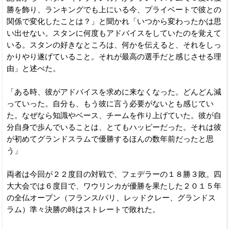
勝を飾り、ランキングでも上にいる今、プライベートで彼との
関係で変化したことは？」と聞かれ「いつから変わったかは思
い出せない。スタンに何度もアドバイスをしていたのを覚えて
いる。スタンの好きなところは、何かを伝えると、それをしっ
かりやり遂げていること。それが最高の選手だと感じさせる理
由」と述べた。
「ある時、彼がアドバイスを求めに来なくなった。どんどん減
っていった。自分も、もう彼に言う必要がないとも感じてい
た。なぜなら知識やベース、チームを作り上げていた。彼が自
分自身で歩んでいることは、とてもハッピーだった。それは彼
が初めてグランドスラムで優勝するほんの数年前だったと思
う」
両者は今回が２２度目の対戦で、フェデラーの１８勝３敗。四
大大会では６度目で、ワウリンカが優勝を果たした２０１５年
の全仏オープン（フランス/パリ、レッドクレー、グランドス
ラム）準々決勝の時はストレートで敗れた。