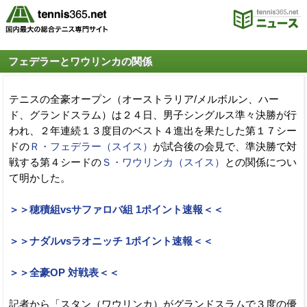
フェデラーとワウリンカの関係
テニスの全豪オープン（オーストラリア/メルボルン、ハー
ド、グランドスラム）は２４日、男子シングルス準々決勝が行
われ、２年連続１３度目のベスト４進出を果たした第１７シー
ドの
Ｒ・フェデラー（スイス）
が試合後の会見で、準決勝で対
戦する第４シードの
Ｓ・ワウリンカ（スイス）
との関係につい
て明かした。
＞＞穂積組vsサファロバ組 1ポイント速報＜＜
＞＞ナダルvsラオニッチ 1ポイント速報＜＜
＞＞全豪OP 対戦表＜＜
記者から「スタン（ワウリンカ）がグランドスラムで３度の優