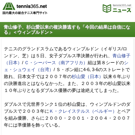
青山修子、杉山愛以来の複決勝逃すも「今回の結果は自信にな
る」＜ウィンブルドン＞
テニスのグランドスラムであるウィンブルドン（イギリス/ロ
ンドン、芝）は５日、女子ダブルス準決勝が行われ、
青山修子
（日本）
/
Ｃ・シーパース（南アフリカ）
組は第８シードの
シ
ェ・シュウェイ（台湾）
/ Ｓ・ポン組に4-6, 3-6のストレートで
敗れ、日本女子では２００７年の
杉山愛（日本）
以来６年ぶり
の決勝進出とはならなかった。また、２００３年の杉山愛以来
１０年ぶりとなるダブルス優勝の夢は途絶えてしまった。
ダブルスで元世界ランク１位の杉山愛は、ウィンブルドンのダ
ブルスで２００３年に
Ｋ・クレイステルス（ベルギー）
とペア
を組み優勝、さらに２０００・２００１・２００４・２００７
年には準優勝を飾っている。