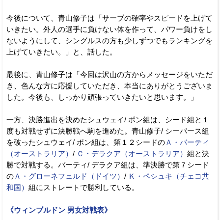
今後について、青山修子は「サーブの確率やスピードを上げて
いきたい。外人の選手に負けない体を作って、パワー負けをし
ないようにして、シングルスの方も少しずつでもランキングを
上げていきたい。」と、話した。
最後に、青山修子は「今回は沢山の方からメッセージをいただ
き、色んな方に応援していただき、本当にありがとうございま
した。今後も、しっかり頑張っていきたいと思います。」
一方、決勝進出を決めたシュウェイ/ ポン組は、シード組と１
度も対戦せずに決勝戦へ駒を進めた。青山修子/ シーパース組
を破ったシュウェイ/ ポン組は、第１２シードの
Ａ・バーティ
（オーストラリア）
/
Ｃ・デラクア（オーストラリア）
組と決
勝で対戦する。バーティ/ デラクア組は、準決勝で第７シード
の
Ａ・グローネフェルド（ドイツ）
/
Ｋ・ペシュキ（チェコ共
和国）
組にストレートで勝利している。
《ウィンブルドン 男女対戦表》