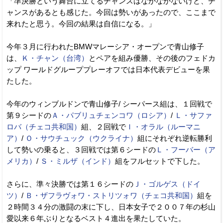
「準決勝という舞台に立てるチャンスはなかなかないけど、チ
ャンスがあるとも感じた。今回は勢いがあったので、ここまで
来れたと思う。今回の結果は自信になる。」
今年３月に行われたBMWマレーシア・オープンで青山修子
は、
Ｋ・チャン（台湾）
とペアを組み優勝、その後のフェドカ
ップ ワールドグループプレーオフでは日本代表デビューを果
たした。
今年のウィンブルドンで青山修子/ シーパース組は、１回戦で
第９シードの
Ａ・パブリュチェンコワ（ロシア）
/
Ｌ・サファ
ロバ（チェコ共和国）
組、２回戦で
Ｉ・オラル（ルーマニ
ア）
/
Ｏ・サウチュック（ウクライナ）
組にそれぞれ逆転勝利
して勢いの乗ると、３回戦では第６シードの
Ｌ・フーバー（ア
メリカ）
/
Ｓ・ミルザ（インド）
組をフルセットで下した。
さらに、準々決勝では第１６シードの
Ｊ・ゴルゲス（ドイ
ツ）
/
Ｂ・ザフラヴォワ・ストリツォワ（チェコ共和国）
組を
２時間３４分の激闘の末に下し、日本女子で２００７年の杉山
愛以来６年ぶりとなるベスト４進出を果たしていた。