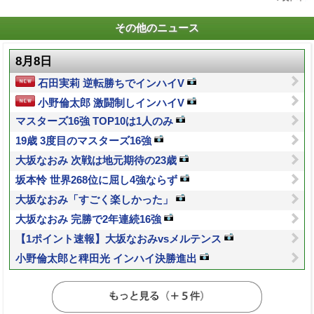
その他のニュース
8月8日
石田実莉 逆転勝ちでインハイV
小野倫太郎 激闘制しインハイV
マスターズ16強 TOP10は1人のみ
19歳 3度目のマスターズ16強
大坂なおみ 次戦は地元期待の23歳
坂本怜 世界268位に屈し4強ならず
大坂なおみ「すごく楽しかった」
大坂なおみ 完勝で2年連続16強
【1ポイント速報】大坂なおみvsメルテンス
小野倫太郎と稗田光 インハイ決勝進出