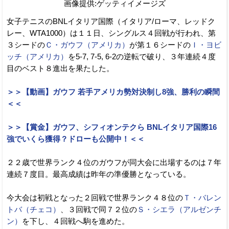
画像提供:ゲッティイメージズ
女子テニスのBNLイタリア国際（イタリア/ローマ、レッドク
レー、WTA1000）は１１日、シングルス４回戦が行われ、第
３シードの
Ｃ・ガウフ（アメリカ）
が第１６シードの
Ｉ・ヨビ
ッチ（アメリカ）
を5-7, 7-5, 6-2の逆転で破り、３年連続４度
目のベスト８進出を果たした。
＞＞【動画】ガウフ 若手アメリカ勢対決制し8強、勝利の瞬間
＜＜
＞＞【賞金】ガウフ、シフィオンテクら BNLイタリア国際16
強でいくら獲得？ドローも公開中！＜＜
２２歳で世界ランク４位のガウフが同大会に出場するのは７年
連続７度目。最高成績は昨年の準優勝となっている。
今大会は初戦となった２回戦で世界ランク４８位の
Ｔ・バレン
トバ（チェコ）
、３回戦で同７２位の
Ｓ・シエラ（アルゼンチ
ン）
を下し、４回戦へ駒を進めた。