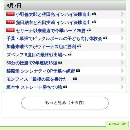
8月7日
小野倫太郎と稗田光 インハイ決勝進出
窪田結衣と石田実莉 インハイ決勝進出
セリーナ以来最速で今季ハード25勝
千葉・幕張でピックルボールの子ども向け体験会
加藤未唯ペアがヴィーナス組に勝利
ズベレフ 9度目の最終戦出場へ
66分の圧勝で2年連続16強
錦織圭 シンシナティOP予選へ練習
モンフィス「最後の章を書けた」
坂本怜 ストレート勝ちで8強