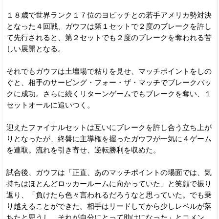
１８歳で世界ランク１７位のヨビッチとの若手アメリカ勢対決
となった４回戦、ガウフは第１セットで２度のブレークを許し
て先行されると、第２セットでも２度のブレークを奪われる苦
しい展開となる。
それでもガウフは土壇場で粘りを見せ、マッチポイントをしの
ぐと、相手のサービング・フォー・ザ・マッチでブレークバッ
クに成功。さらに続くリターンゲームでもブレークを奪い、１
セットオールに追いつく。
迎えたファイナルセットは互いにブレークを許し合う立ち上が
りとなったが、終盤に主導権を握ったガウフが一気に４ゲーム
を連取。流れを引き寄せ、逆転勝利を収めた。
試合後、ガウフは「正直、あのマッチポイントの場面では、気
持ちはほとんどロッカールームに向かっていた」と笑顔で振り
返り、「負けたら色々言われるだろうなと思っていた。でも乗
り越えることができた。相手はリードしてから少しレベルが落
ちたと思うし、それが自分にとって助けになった」とコメン