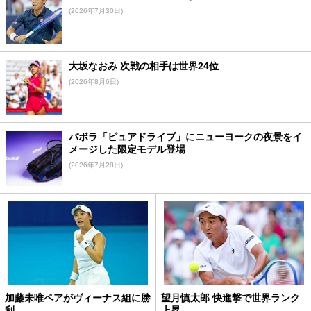
(2026年7月30日)
大坂なおみ 次戦の相手は世界24位
(2026年8月6日)
バボラ「ピュアドライブ」にニューヨークの夜景をイ
メージした限定モデル登場
(2026年7月28日)
加藤未唯ペアがヴィーナス組に勝
望月慎太郎 快進撃で世界ランク
利
上昇