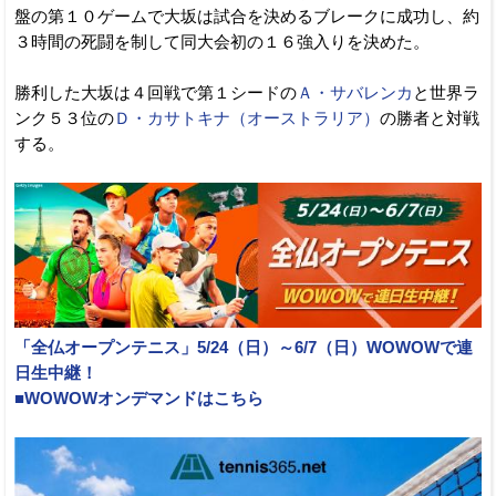
盤の第１０ゲームで大坂は試合を決めるブレークに成功し、約
３時間の死闘を制して同大会初の１６強入りを決めた。
勝利した大坂は４回戦で第１シードの
Ａ・サバレンカ
と世界ラ
ンク５３位の
Ｄ・カサトキナ（オーストラリア）
の勝者と対戦
する。
「全仏オープンテニス」5/24（日）～6/7（日）WOWOWで連
日生中継！
■WOWOWオンデマンドはこちら