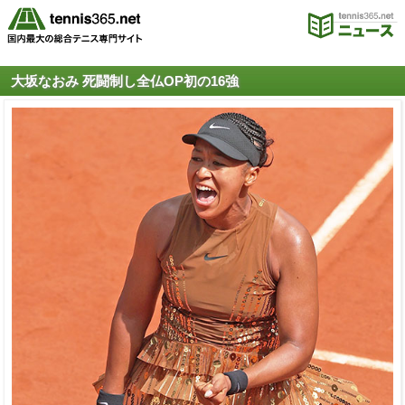
大坂なおみ 死闘制し全仏OP初の16強