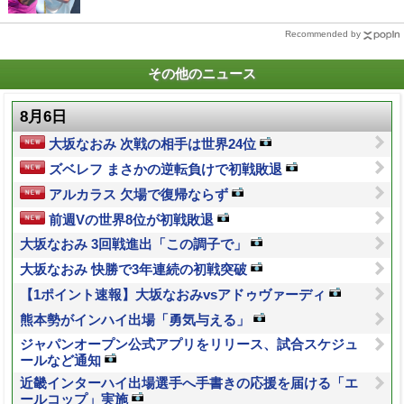
Recommended by
その他のニュース
8月6日
大坂なおみ 次戦の相手は世界24位
ズベレフ まさかの逆転負けで初戦敗退
アルカラス 欠場で復帰ならず
前週Vの世界8位が初戦敗退
大坂なおみ 3回戦進出「この調子で」
大坂なおみ 快勝で3年連続の初戦突破
【1ポイント速報】大坂なおみvsアドゥヴァーディ
熊本勢がインハイ出場「勇気与える」
ジャパンオープン公式アプリをリリース、試合スケジュ
ールなど通知
近畿インターハイ出場選手へ手書きの応援を届ける「エ
ールコップ」実施