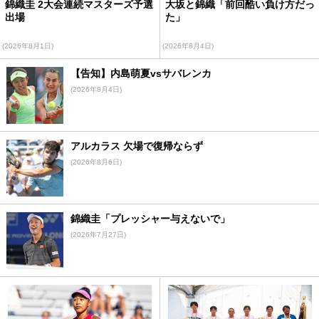
錦織圭 2大会連続マスターズ予選
大坂と錦織「前回酷い負け方だっ
出場
た」
(2026年8月1日)
(2026年8月4日)
【告知】内島萌夏vsサバレンカ
(2026年8月4日)
アルカラス 欠場で復帰ならず
(2026年8月6日)
錦織圭「プレッシャー与えないで」
(2026年7月27日)