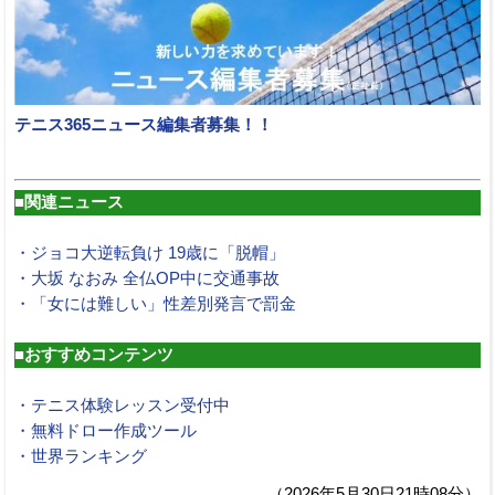
テニス365ニュース編集者募集！！
■関連ニュース
・ジョコ大逆転負け 19歳に「脱帽」
・大坂 なおみ 全仏OP中に交通事故
・「女には難しい」性差別発言で罰金
■おすすめコンテンツ
・テニス体験レッスン受付中
・無料ドロー作成ツール
・世界ランキング
（2026年5月30日21時08分）