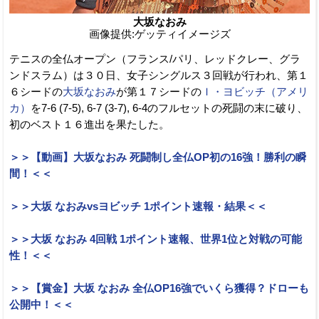
大坂なおみ
画像提供:ゲッティイメージズ
テニスの全仏オープン（フランス/パリ、レッドクレー、グラ
ンドスラム）は３０日、女子シングルス３回戦が行われ、第１
６シードの
大坂なおみ
が第１７シードの
Ｉ・ヨビッチ（アメリ
カ）
を7-6 (7-5), 6-7 (3-7), 6-4のフルセットの死闘の末に破り、
初のベスト１６進出を果たした。
＞＞【動画】大坂なおみ 死闘制し全仏OP初の16強！勝利の瞬
間！＜＜
＞＞大坂 なおみvsヨビッチ 1ポイント速報・結果＜＜
＞＞大坂 なおみ 4回戦 1ポイント速報、世界1位と対戦の可能
性！＜＜
＞＞【賞金】大坂 なおみ 全仏OP16強でいくら獲得？ドローも
公開中！＜＜