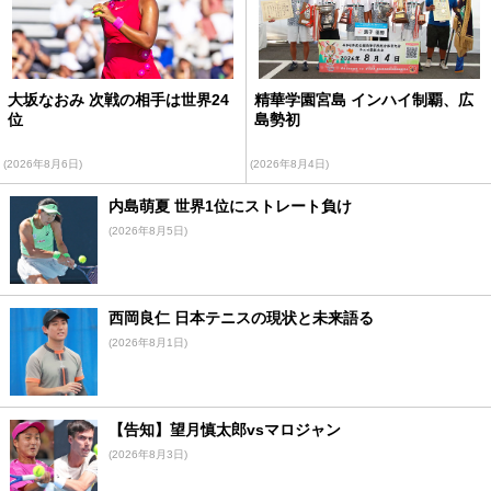
大坂なおみ 次戦の相手は世界24
精華学園宮島 インハイ制覇、広
位
島勢初
(2026年8月6日)
(2026年8月4日)
内島萌夏 世界1位にストレート負け
(2026年8月5日)
西岡良仁 日本テニスの現状と未来語る
(2026年8月1日)
【告知】望月慎太郎vsマロジャン
(2026年8月3日)