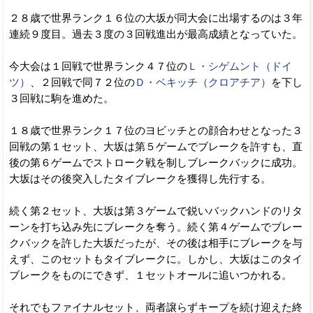
２８歳で世界ランク１６位の大坂が同大会に出場するのは３年
連続９度目。過去３度の３回戦進出が最高成績となっていた。
今大会は１回戦で世界ランク４７位の
Ｌ・シゲムント（ドイ
ツ）
、２回戦で同７２位の
Ｄ・ベキッチ（クロアチア）
を下し
３回戦に駒を進めた。
１８歳で世界ランク１７位のヨビッチとの顔合わせとなった３
回戦の第１セット、大坂は第５ゲームでブレークを許すも、直
後の第６ゲームでストローク戦を制しブレークバックに成功。
大坂はその後突入したタイブレークを獲得し先行する。
続く第２セット、大坂は第３ゲームで鋭いバックハンドのリタ
ーンを打ち込み先にブレークを奪う。続く第４ゲームでブレー
クバックを許した大坂だったが、その後は相手にブレークを与
えず、このセットもタイブレークに。しかし、大坂はこのタイ
ブレークをものにできず、１セットオールに追いつかれる。
それでもファイナルセット、両者譲らずキープを続け迎えた終