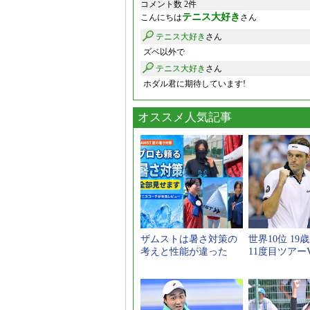
コメント数 2件
テニス大好き
こんにちは
さん
テニス大好き
さん
ズベ以外で
テニス大好き
さん
ホダル君に期待しています!
オススメ人気記事
ザムストは暑さ対策の
世界10位 19
考えと性能が違った
11度目ツアー