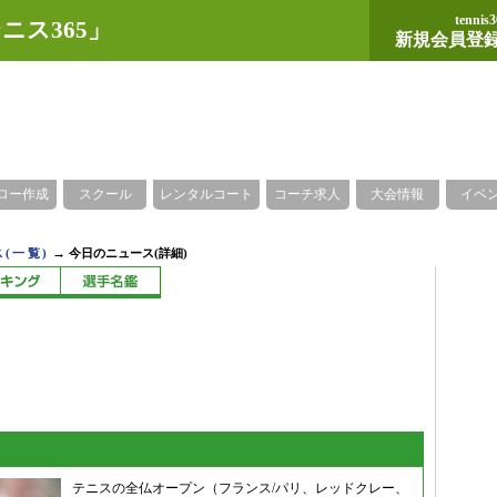
tennis3
ニス365」
新規会員登
ロー作成
スクール
レンタルコート
コーチ求人
大会情報
イベ
→
(一覧)
今日のニュース(詳細)
テニスの全仏オープン（フランス/パリ、レッドクレー、