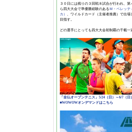
３０日には残りの３回戦８試合が行われ、第
ら四大大会で準優勝経験のある
Ｍ・ベレッテ
カ）
、ワイルドカード（主催者推薦）で出場
目指す。
どの選手にとっても四大大会初制覇の千載一
「全仏オープンテニス」5/24（日）～6/7（
■WOWOWオンデマンドはこちら