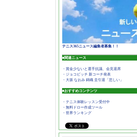
テニス365ニュース編集者募集！！
■関連ニュース
・賞金少ないと選手抗議、会見退席
・ジョコビッチ 新コーチ発表
・大坂 なおみ 錦織 圭引退「悲しい」
■おすすめコンテンツ
・テニス体験レッスン受付中
・無料ドロー作成ツール
・世界ランキング