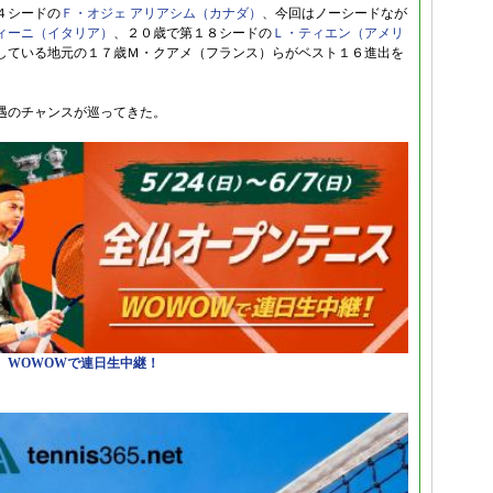
４シードの
Ｆ・オジェ アリアシム（カナダ）
、今回はノーシードなが
ィーニ（イタリア）
、２０歳で第１８シードの
Ｌ・ティエン（アメリ
している地元の１７歳Ｍ・クアメ（フランス）らがベスト１６進出を
遇のチャンスが巡ってきた。
日）WOWOWで連日生中継！