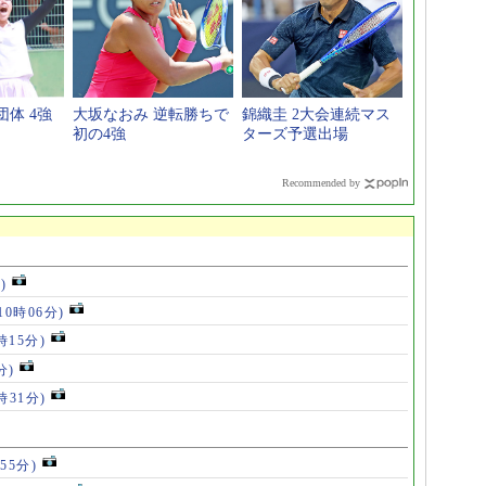
体 4強
大坂なおみ 逆転勝ちで
錦織圭 2大会連続マス
初の4強
ターズ予選出場
Recommended by
)
10時06分)
時15分)
分)
時31分)
55分)