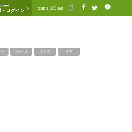
65.net
tennis 365.net
録・ログイン
ント
サークル
ブログ
留学