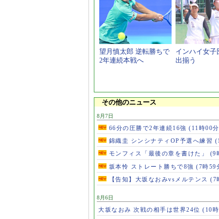
望月慎太郎 逆転勝ちで
インハイ女子団
2年連続本戦へ
出揃う
その他のニュース
8月7日
66分の圧勝で2年連続16強
(11時00分
錦織圭 シンシナティOP予選へ練習
(
モンフィス「最後の章を書けた」
(9
坂本怜 ストレート勝ちで8強
(7時59
【告知】大坂なおみvsメルテンス
(7
8月6日
大坂なおみ 次戦の相手は世界24位
(10時