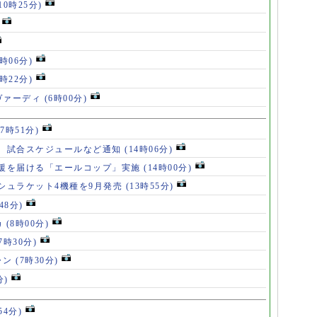
10時25分)
8時06分)
7時22分)
ヴァーディ
(6時00分)
17時51分)
、試合スケジュールなど通知
(14時06分)
援を届ける「エールコップ」実施
(14時00分)
シュラケット4機種を9月発売
(13時55分)
48分)
カ
(8時00分)
(7時30分)
ャン
(7時30分)
分)
54分)