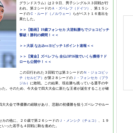
グランドスラム）は２９日、男子シングルス３回戦が行
われ、第２シードの
Ａ・ズベレフ（ドイツ）
、第１５シ
ードの
Ｃ・ルード（ノルウェー）
らがベスト１６進出を
果たした。
＞＞【動画】19歳フォンセカ 大逆転勝ちでジョコビッチ
撃破！勝利の瞬間！＜＜
＞＞大坂 なおみvsヨビッチ 1ポイント速報＜＜
＞＞【賞金】ズベレフら 全仏OP16強でいくら獲得？ド
ローも公開中！＜＜
この日行われた３回戦では第３シードの
Ｎ・ジョコビッ
チ（セルビア）
が第２８シードの
Ｊ・フォンセカ（ブラ
ジル）
に敗戦。この結果、現在勝ち残っている選手の中
った。そのため、今大会で四大大会に新たな王者が誕生することが確
四大大会で準優勝の経験があり、悲願の初優勝を狙うズベレフやルー
セカの他に、２０歳で第２６シードの
Ｊ・メンシク（チェコ）
、１９
といった若手も４回戦に駒を進めた。