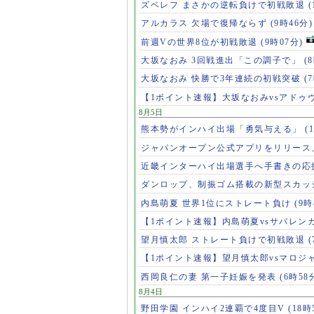
ズベレフ まさかの逆転負けで初戦敗退
(
アルカラス 欠場で復帰ならず
(9時46分)
前週Vの世界8位が初戦敗退
(9時07分)
大坂なおみ 3回戦進出「この調子で」
(
大坂なおみ 快勝で3年連続の初戦突破
(
【1ポイント速報】大坂なおみvsアドゥ
8月5日
熊本勢がインハイ出場「勇気与える」
(
ジャパンオープン公式アプリをリリース
近畿インターハイ出場選手へ手書きの応
ダンロップ、制振ゴム搭載の新型スカッ
内島萌夏 世界1位にストレート負け
(9時
【1ポイント速報】内島萌夏vsサバレン
望月慎太郎 ストレート負けで初戦敗退
【1ポイント速報】望月慎太郎vsマロジ
西岡良仁の妻 第一子妊娠を発表
(6時58
8月4日
野田学園 インハイ2連覇で4度目V
(18時