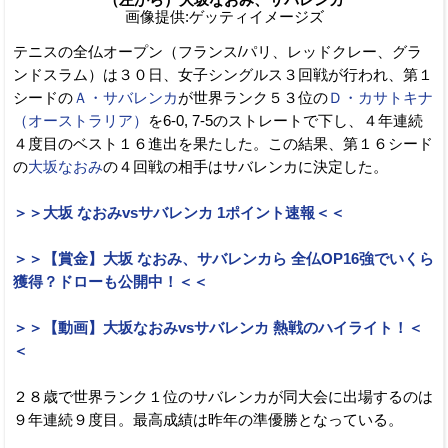
画像提供:ゲッティイメージズ
テニスの全仏オープン（フランス/パリ、レッドクレー、グラ
ンドスラム）は３０日、女子シングルス３回戦が行われ、第１
シードの
Ａ・サバレンカ
が世界ランク５３位の
Ｄ・カサトキナ
（オーストラリア）
を6-0, 7-5のストレートで下し、４年連続
４度目のベスト１６進出を果たした。この結果、第１６シード
の
大坂なおみ
の４回戦の相手はサバレンカに決定した。
＞＞大坂 なおみvsサバレンカ 1ポイント速報＜＜
＞＞【賞金】大坂 なおみ、サバレンカら 全仏OP16強でいくら
獲得？ドローも公開中！＜＜
＞＞【動画】大坂なおみvsサバレンカ 熱戦のハイライト！＜
＜
２８歳で世界ランク１位のサバレンカが同大会に出場するのは
９年連続９度目。最高成績は昨年の準優勝となっている。