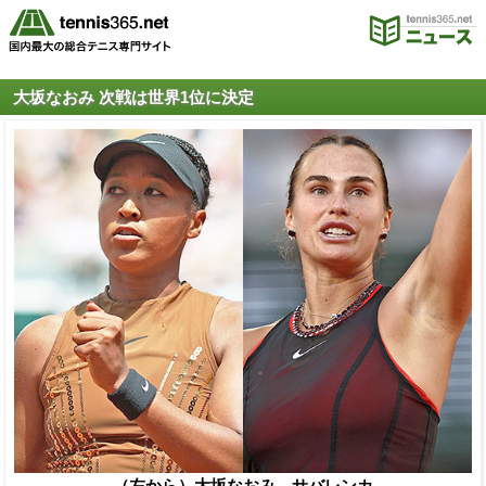
大坂なおみ 次戦は世界1位に決定
（左から）大坂なおみ、サバレンカ