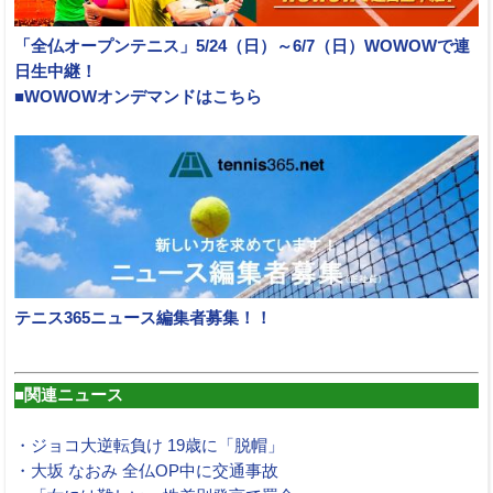
「全仏オープンテニス」5/24（日）～6/7（日）WOWOWで連
日生中継！
■WOWOWオンデマンドはこちら
テニス365ニュース編集者募集！！
■関連ニュース
・ジョコ大逆転負け 19歳に「脱帽」
・大坂 なおみ 全仏OP中に交通事故