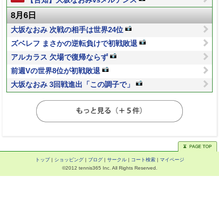
【告知】大坂なおみvsメルテンス
8月6日
大坂なおみ 次戦の相手は世界24位
ズベレフ まさかの逆転負けで初戦敗退
アルカラス 欠場で復帰ならず
前週Vの世界8位が初戦敗退
大坂なおみ 3回戦進出「この調子で」
トップ
|
ショッピング
|
ブログ
|
サークル
|
コート検索
|
マイページ
©2012 tennis365 Inc. All Rights Reserved.