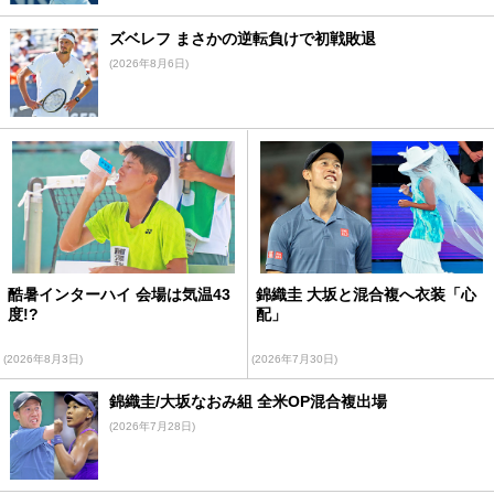
ズベレフ まさかの逆転負けで初戦敗退
(2026年8月6日)
酷暑インターハイ 会場は気温43
錦織圭 大坂と混合複へ衣装「心
度!?
配」
(2026年8月3日)
(2026年7月30日)
錦織圭/大坂なおみ組 全米OP混合複出場
(2026年7月28日)