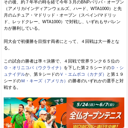
その後、約７年半の時を経て今年３月のBNPパリバ・オープン
（アメリカ/インディアンウェルズ、ハード、WTA1000）と先
月のムチュア・マドリッド・オープン（スペイン/マドリッ
ド、レッドクレー、WTA1000）で対戦し、いずれもサバレン
カが勝利している。
同大会で初優勝を目指す両者にとって、４回戦は大一番とな
る。
この試合の勝者は準々決勝で、４回戦で世界ランク６５位の
Ｏ・オリニコバ（ウクライナ）
を下した第２５シードの
Ｄ・シ
ュナイデル
か、第９シードの
Ｖ・エムボコ（カナダ）
と第１９
シードの
Ｍ・キーズ（アメリカ）
の勝者のいずれかの選手と対
戦する。