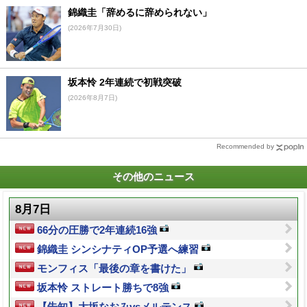
錦織圭「辞めるに辞められない」
(2026年7月30日)
坂本怜 2年連続で初戦突破
(2026年8月7日)
Recommended by
その他のニュース
8月7日
66分の圧勝で2年連続16強
錦織圭 シンシナティOP予選へ練習
モンフィス「最後の章を書けた」
坂本怜 ストレート勝ちで8強