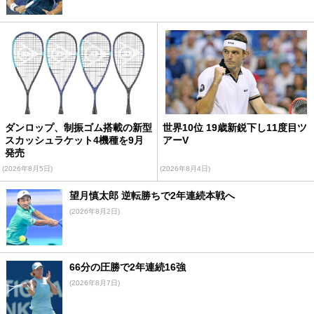
ダンロップ、制振ゴム搭載の新型
世界10位 19歳新鋭下し11度目ツ
スカッシュラケット4機種を9月
アーV
発売
(2026年8月5日)
(2026年8月4日)
望月慎太郎 逆転勝ちで2年連続本戦へ
(2026年8月2日)
66分の圧勝で2年連続16強
(2026年8月7日)