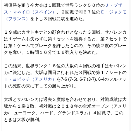
初優勝を狙う今大会は１回戦で世界ランク５０位の
Ｊ・ブザ
ス・マネイロ（スペイン）
、２回戦で同６７位の
Ｅ・ジャクモ
（フランス）
を下し３回戦に駒を進めた。
２９歳のカサトキナとの顔合わせとなった３回戦、サバレンカ
は１ゲームも失わずに第１セットを獲得すると、第２セットで
は第１ゲームでブレークを許したものの、その後２度のブレー
クを奪い、１時間１６分で１６強入りを決めた。
この結果、世界ランク１６位の大坂の４回戦の相手はサバレン
カに決定した。大坂は同日に行われた３回戦で第１７シードの
Ｉ・ヨビッチ（アメリカ）
を7-6 (7-5), 6-7 (3-7), 6-4のフルセッ
トの死闘の末に下しての勝ち上がり。
大坂とサバレンカは過去３度顔を合わせており、対戦成績は大
坂から１勝２敗。初対戦は２０１８年の全米オープン（アメリ
カ/ニューヨーク、ハード、グランドスラム）４回戦で、この
ときは大坂が勝利。