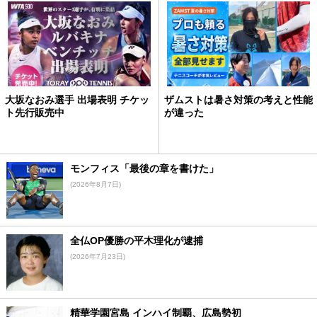
大坂なおみ選手 出場表明 チケッ
ザムストは暑さ対策の考えと性能
ト先行販売中
が違った
モンフィス「最後の章を書けた」
(2026年8月7日)
全仏OP優勝の平木理化が逮捕
(2026年7月23日)
精華学園宮島 インハイ制覇、広島勢初