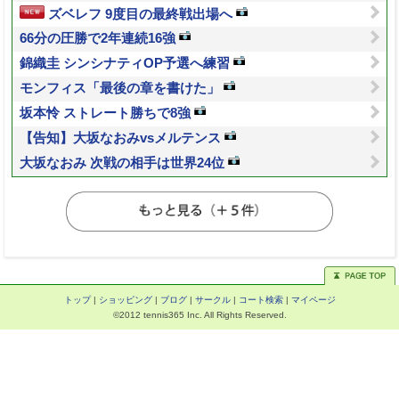
ズベレフ 9度目の最終戦出場へ
66分の圧勝で2年連続16強
錦織圭 シンシナティOP予選へ練習
モンフィス「最後の章を書けた」
坂本怜 ストレート勝ちで8強
【告知】大坂なおみvsメルテンス
大坂なおみ 次戦の相手は世界24位
トップ
|
ショッピング
|
ブログ
|
サークル
|
コート検索
|
マイページ
©2012 tennis365 Inc. All Rights Reserved.