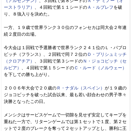
（アルゼンチン）
、３回戦で第８シードの
Ａ・デ ミノー（オ
ーストラリア）
、４回戦で第１１シードの
Ａ・ルブレフ
を破
り、８強入りを決めた。
一方、１９歳で世界ランク３０位のフォンセカは同大会２年連
続２度目の出場。
今大会は１回戦で予選勝者で世界ランク２４１位のＬ・パブロ
ビッチ（フランス）、２回戦で同７２位の
Ｄ・プリシュミッチ
（クロアチア）
、３回戦で第３シードの
Ｎ・ジョコビッチ（セ
ルビア）
、４回戦で第１５シードの
Ｃ・ルード（ノルウェー）
を下しての勝ち上がり。
２００６年大会で２０歳の
Ｒ・ナダル（スペイン）
が１９歳の
ジョコビッチを破った試合以来、最も若い顔合わせの男子準々
決勝となったこの日。
メンシクはサービスゲームで一切隙を見せず安定してキープを
重ねた一方で、リターンゲームでは第１セットで１度、第２セ
ットで２度のブレークを奪って２セットアップとし、勝利に王