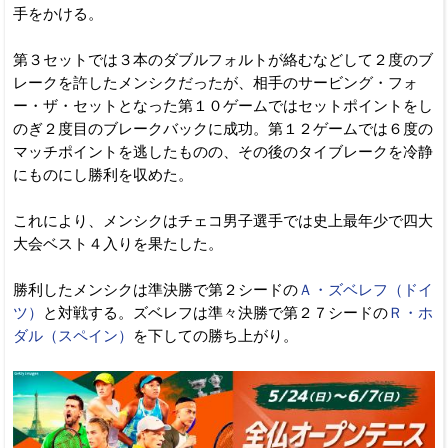
手をかける。
第３セットでは３本のダブルフォルトが絡むなどして２度のブ
レークを許したメンシクだったが、相手のサービング・フォ
ー・ザ・セットとなった第１０ゲームではセットポイントをし
のぎ２度目のブレークバックに成功。第１２ゲームでは６度の
マッチポイントを逃したものの、その後のタイブレークを冷静
にものにし勝利を収めた。
これにより、メンシクはチェコ男子選手では史上最年少で四大
大会ベスト４入りを果たした。
勝利したメンシクは準決勝で第２シードの
Ａ・ズベレフ（ドイ
ツ）
と対戦する。ズベレフは準々決勝で第２７シードの
Ｒ・ホ
ダル（スペイン）
を下しての勝ち上がり。