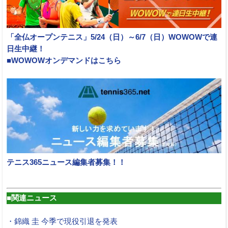
「全仏オープンテニス」5/24（日）～6/7（日）WOWOWで連
日生中継！
■WOWOWオンデマンドはこちら
テニス365ニュース編集者募集！！
■関連ニュース
・錦織 圭 今季で現役引退を発表