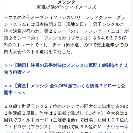
メンシク
画像提供:ゲッティイメージズ
テニスの全仏オープン（フランス/パリ、レッドクレー、グラ
ンドスラム）は日本時間３日（現地２日）、男子シングルス
準々決勝が行われ、第２６シードの
Ｊ・メンシク（チェコ）
が
第２８シードの
Ｊ・フォンセカ（ブラジル）
を6-4, 6-3, 7-6 (7-
3)のストレートで下し、チェコ男子選手の中で史上最年少での
四大大会ベスト４進出を果たした。
＞＞【動画】注目の若手対決はメンシクに軍配！健闘をたたえ
合う両者＜＜
＞＞【賞金】メンシク 全仏OP4強でいくら獲得？ドローも公
開中！＜＜
２０歳で世界ランク２７位のメンシクが同大会に出場するのは
２年連続２度目。昨年は２回戦で敗退していたが、今大会は１
回戦でワイルドカード（主催者推薦）で出場した同１０７位の
Ｔ・ドロゲ（フランス）、２回戦で同３８位の
Ｍ・ナヴォーネ