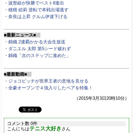
・波形組が快勝でベスト8進出
・穂積 絵莉 逆転で本戦出場逃す
・奈良は上昇 クルム伊達下げる
■最新ニュース■
・錦織 2連覇かかる大会生放送
・ダニエル 太郎 第5シード破れず
・錦織「次のステップに進めた」
■最新動画■
・ジョコビッチが世界王者の意地を見せる
・全豪オープンで４強入りしたペアを特集！
（2015年3月3日20時10分）
コメント数 0件
テニス大好き
こんにちは
さん