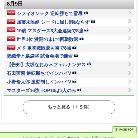
8月9日
シフィオンテク 逆転勝ちで雪辱
加藤未唯組 シードに屈し8強ならず
19歳 マスターズ3大会連続で8強
世界1位 激闘の末に4回戦敗退
メド 単初戦敗退も複で8強
錦織圭と島袋将 試合会場で練習
【告知】大坂なおみvsフェルナンデス
石田実莉 逆転勝ちでインハイV
小野倫太郎 激闘制しインハイV
マスターズ16強 TOP10は1人のみ
トップ
|
ショッピング
|
ブログ
|
サークル
|
コート検索
|
マイページ