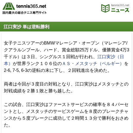
江口実沙 単は逆転勝利
女子テニスツアーのBMWマレーシア・オープン（マレーシア/
クアラルンプール、ハード、賞金総額25万ドル、優勝賞金4万3
千ドル）は３日、シングルス１回戦が行われ、
江口実沙（日
本）
が世界ランク１０６位の
ＡＳ・メスタッチ（ベルギー）
を
2-6, 7-5, 6-3の逆転の末に下し、２回戦進出を決めた。
両者は今回が３度目の対戦となり、江口実沙はメスタッチとの
対戦成績を２勝１敗と勝ち越した。
この試合、江口実沙はファーストサービスの確率を８４パーセ
ントとし、メスタッチのサービスゲームを８度のブレークチャ
ンスから５度ブレークに成功して２時間１３分で勝利をおさめ
た。