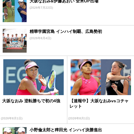
大坂なおみ&伊藤あおい 全米OP出場
(2026年7月22日)
精華学園宮島 インハイ制覇、広島勢初
(2026年8月4日)
大坂なおみ 逆転勝ちで初の4強
【速報中】大坂なおみvsコチャ
レット
(2026年8月1日)
(2026年8月1日)
小野倫太郎と稗田光 インハイ決勝進出