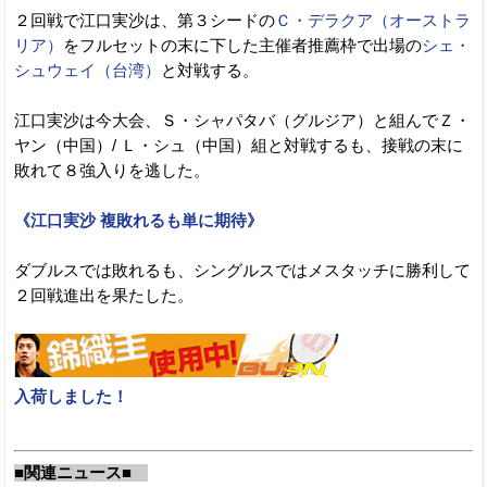
２回戦で江口実沙は、第３シードの
Ｃ・デラクア（オーストラ
リア）
をフルセットの末に下した主催者推薦枠で出場の
シェ・
シュウェイ（台湾）
と対戦する。
江口実沙は今大会、Ｓ・シャパタバ（グルジア）と組んでＺ・
ヤン（中国）/ Ｌ・シュ（中国）組と対戦するも、接戦の末に
敗れて８強入りを逃した。
《江口実沙 複敗れるも単に期待》
ダブルスでは敗れるも、シングルスではメスタッチに勝利して
２回戦進出を果たした。
入荷しました！
■関連ニュース■