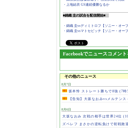
・上地結衣 GS連続優勝なるか
■錦織 圭の試合を配信開始■
・錦織 圭vsディミトロフ【ソニー・オー
・錦織 圭vsマトセビッチ【ソニー・オー
Facebookでニュースコメン
その他のニュース
8月7日
坂本怜 ストレート勝ちで8強
(7時
【告知】大坂なおみvsメルテンス
8月6日
大坂なおみ 次戦の相手は世界24位
(1
ズベレフ まさかの逆転負けで初戦敗