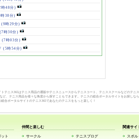
2時48分)
0時38分)
」
(9時29分)
(7時30分)
V
(7時03分)
V
(5時54分)
サイトテニス365はテニス用品の通販やテニスニュースからテニスコート、テニススクールなどのテニ
など、テニス用品を様々な角度から探すこともできます。テニスの総合ポータルサイトをお探しな
の総合ポータルサイトのテニス365であなたのテニスをもっと楽しく！
仲間と楽しむ
関連サイ
ガット
サークル
テニスブログ
スポルト