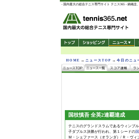
- 国内最大の総合テニス専門サイト テニス365 -
→
→
HOME
ニュースTOP
今日のニュ
国枝慎吾 全英2連覇達成
テニスのグランドスラムであるウィンブル
子ダブルス決勝が行われ、第１シードの
国
Ｍ・シェファース（オランダ）/ Ｒ・ヴィンク