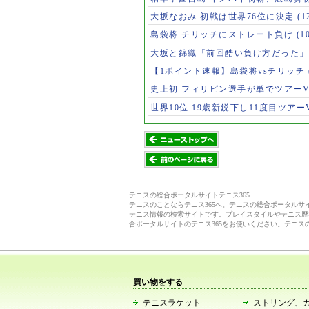
大坂なおみ 初戦は世界76位に決定
(1
島袋将 チリッチにストレート負け
(1
大坂と錦織「前回酷い負け方だった
【1ポイント速報】島袋将vsチリッチ
史上初 フィリピン選手が単でツアー
世界10位 19歳新鋭下し11度目ツアー
テニスの総合ポータルサイトテニス365
テニスのことならテニス365へ。テニスの総合ポータル
テニス情報の検索サイトです。プレイスタイルやテニス歴
合ポータルサイトのテニス365をお使いください。テニス
買い物をする
テニスラケット
ストリング、