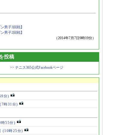
プン男子3回戦】
プン男子2回戦】
（2014年7月7日9時19分）
トを投稿
>> テニス365公式Facebookページ
59分)
(7時31分)
0時55分)
退
(10時25分)