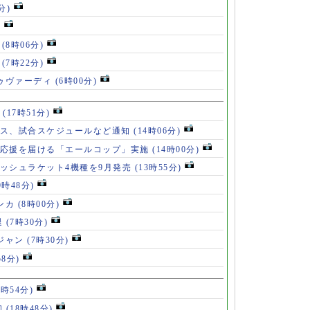
分)
)
」
(8時06分)
破
(7時22分)
ドゥヴァーディ
(6時00分)
」
(17時51分)
ース、試合スケジュールなど通知
(14時06分)
の応援を届ける「エールコップ」実施
(14時00分)
ッシュラケット4機種を9月発売
(13時55分)
9時48分)
ンカ
(8時00分)
退
(7時30分)
ロジャン
(7時30分)
58分)
8時54分)
初
(18時48分)