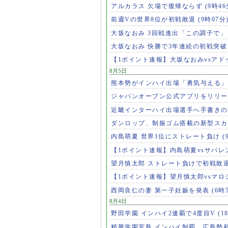
アルカラス 欠場で復帰ならず
(9時46
前週Vの世界8位が初戦敗退
(9時07分
大坂なおみ 3回戦進出「この調子で
大坂なおみ 快勝で3年連続の初戦突
【1ポイント速報】大坂なおみvsア
8月5日
熊本勢がインハイ出場「勇気与える
ジャパンオープン公式アプリをリリ
近畿インターハイ出場選手へ手書き
ダンロップ、制振ゴム搭載の新型スカ
内島萌夏 世界1位にストレート負け
(
【1ポイント速報】内島萌夏vsサバレ
望月慎太郎 ストレート負けで初戦敗
【1ポイント速報】望月慎太郎vsマ
西岡良仁の妻 第一子妊娠を発表
(6時
8月4日
野田学園 インハイ2連覇で4度目V
(1
精華学園宮島 インハイ制覇、広島勢