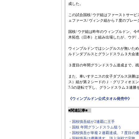
成した。
この試合国枝/ ウデ組はファーストサー
ェファース/ ヴィンク組から７度のブレ
国枝/ ウデ組は昨年のウィンブルドン、
木拓也（日本）と組み出場したが、ウデ/
ウィンブルドンではシングルスが無いため
ルドンダブルスとグランドスラム３大会連
３度目の年間グランドスラム達成まで、残
また、車いすテニスの女子ダブルス決勝は
ス）組が第２シードのＪ・グリフィオエン（オラ
7-5の逆転で下し、グランドスラム３連勝
《ウィンブルドン公式タオル発売中》
■関連記事■
・国枝慎吾組が2連覇に王手
・国枝 年間グランドスラム狙う
・国枝慎吾が単複２連覇達成、７度目の優
・国枝慎吾は優勝逃す、頂上決戦で完敗