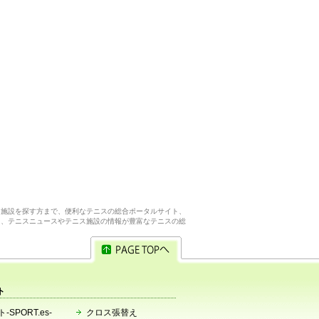
ス施設を探す方まで、便利なテニスの総合ポータルサイト、
ら、テニスニュースやテニス施設の情報が豊富なテニスの総
ト
-SPORT.es-
クロス張替え