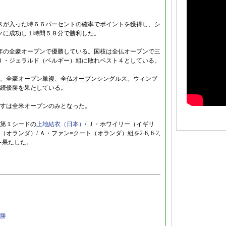
ビスが入った時６６パーセントの確率でポイントを獲得し、シ
ークに成功し１時間５８分で勝利した。
今年の全豪オープンで優勝している。国枝は全仏オープンで三
 Ｊ・ジェラルド（ベルギー）組に敗れベスト４としている。
、全豪オープン単複、全仏オープンシングルス、ウィンブ
続優勝を果たしている。
すは全米オープンのみとなった。
第１シードの
上地結衣（日本）
/ Ｊ・ホワイリー（イギリ
ンダ）/ Ａ・ファン=クート（オランダ）組を2-6, 6-2,
を果たした。
勝