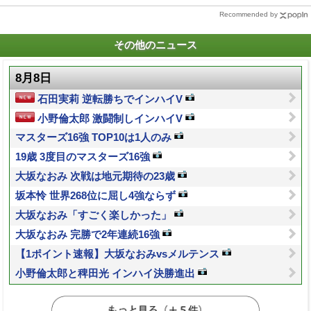
Recommended by
その他のニュース
8月8日
石田実莉 逆転勝ちでインハイV
小野倫太郎 激闘制しインハイV
マスターズ16強 TOP10は1人のみ
19歳 3度目のマスターズ16強
大坂なおみ 次戦は地元期待の23歳
坂本怜 世界268位に屈し4強ならず
大坂なおみ「すごく楽しかった」
大坂なおみ 完勝で2年連続16強
【1ポイント速報】大坂なおみvsメルテンス
小野倫太郎と稗田光 インハイ決勝進出