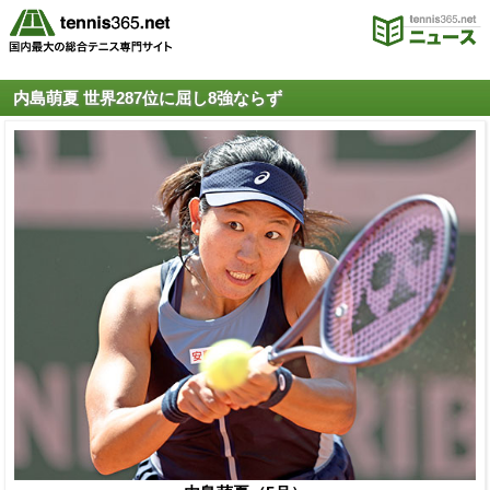
内島萌夏 世界287位に屈し8強ならず