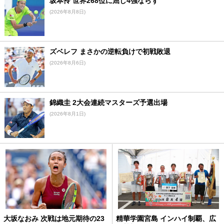
坂本怜 世界268位に屈し4強ならず
(2026年8月8日)
ズベレフ まさかの逆転負けで初戦敗退
(2026年8月6日)
錦織圭 2大会連続マスターズ予選出場
(2026年8月1日)
大坂なおみ 次戦は地元期待の23
精華学園宮島 インハイ制覇、広