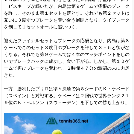
ービスキープが続いたが、内島は第９ゲームで痛恨のブレーク
を許し、そのまま第１セットを落とす。それでも第２セットは
互いに３度ずつブレークを奪い合う展開となり、タイブレーク
を制して１セットオールに追いつく。
迎えたファイナルセットもブレークの応酬となり、内島は第８
ゲームでこのセット３度目のブレークを許して３－５と後がな
くなる。それでも第９ゲームでは４本のマッチポイントをしの
いでブレークバックに成功し、食い下がる。しかし、第１２ゲ
ームで再びブレークを奪われ、２時間４７分の激闘の末に力尽
きた。
一方、勝利したブリロは準々決勝で第８シードのＫ・ケベード
（スペイン）と対戦する。ケベードは２回戦で世界ランク２１
９位のＫ・ペルソン（スウェーデン）を下しての勝ち上がり。