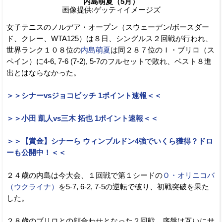
内島萌夏（5月）
画像提供:ゲッティイメージズ
女子テニスのノルデア・オープン（スウェーデン/ボースダー
ド、クレー、WTA125）は８日、シングルス２回戦が行われ、
世界ランク１０８位の
内島萌夏
は同２８７位のＩ・ブリロ（ス
ペイン）に4-6, 7-6 (7-2), 5-7のフルセットで敗れ、ベスト８進
出とはならなかった。
＞＞シナーvsジョコビッチ 1ポイント速報＜＜
＞＞小田 凱人vs三木 拓也 1ポイント速報＜＜
＞＞【賞金】シナーら ウィンブルドン4強でいくら獲得？ドロ
ーも公開中！＜＜
２４歳の内島は今大会、１回戦で第１シードの
Ｏ・オリニコバ
（ウクライナ）
を5-7, 6-2, 7-5の逆転で破り、初戦突破を果た
した。
２８歳のブリロとの顔合わせとなった２回戦。序盤は互いにサ