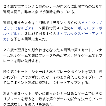
２４歳で世界ランク１位のシナーが同大会に出場するのは６年
連続６度目。昨年大会で初優勝を飾っている。
連覇を狙う今大会は１回戦で世界ランク５０位の
Ｍ・キツマノ
ビッチ（セルビア）
、２回戦で同４８位の
Ｎ・ボルジェス（ポ
ルトガル）
、３回戦で同８１位の
Ｊ・ブルックスビー（アメリ
カ）
を下し４回戦に進んだ。
２３歳の望月との顔合わせとなった４回戦の第１セット、シナ
ーは第３ゲームで先にブレークを果たすと、第９ゲームでもブ
レークを奪い先行する。
続く第２セット、シナーは３本のブレークポイントを望月に凌
がれブレークできずにいたが、そのまま突入したタイブレーク
では７ポイント連取に成功し、２セットアップとする。
迎えた第３セット、勢いに乗ったシナーは第１ゲームでいきな
りブレークを奪うと、最後は第９ゲームで試合を決めるブレー
クに成功し、８強入りを決めた。