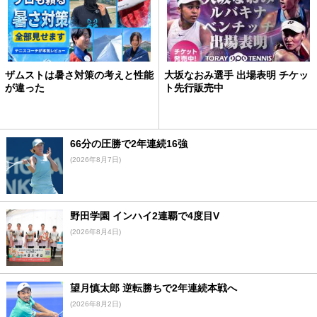
ザムストは暑さ対策の考えと性能
大坂なおみ選手 出場表明 チケッ
が違った
ト先行販売中
66分の圧勝で2年連続16強
(2026年8月7日)
野田学園 インハイ2連覇で4度目V
(2026年8月4日)
望月慎太郎 逆転勝ちで2年連続本戦へ
(2026年8月2日)