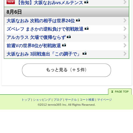
【告知】大坂なおみvsメルテンス
8月6日
大坂なおみ 次戦の相手は世界24位
ズベレフ まさかの逆転負けで初戦敗退
アルカラス 欠場で復帰ならず
前週Vの世界8位が初戦敗退
大坂なおみ 3回戦進出「この調子で」
トップ
|
ショッピング
|
ブログ
|
サークル
|
コート検索
|
マイページ
©2012 tennis365 Inc. All Rights Reserved.