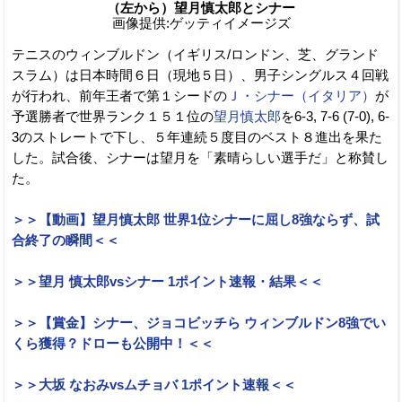
（左から）望月慎太郎とシナー
画像提供:ゲッティイメージズ
テニスのウィンブルドン（イギリス/ロンドン、芝、グランド
スラム）は日本時間６日（現地５日）、男子シングルス４回戦
が行われ、前年王者で第１シードの
Ｊ・シナー（イタリア）
が
予選勝者で世界ランク１５１位の
望月慎太郎
を6-3, 7-6 (7-0), 6-
3のストレートで下し、５年連続５度目のベスト８進出を果た
した。試合後、シナーは望月を「素晴らしい選手だ」と称賛し
た。
＞＞【動画】望月慎太郎 世界1位シナーに屈し8強ならず、試
合終了の瞬間＜＜
＞＞望月 慎太郎vsシナー 1ポイント速報・結果＜＜
＞＞【賞金】シナー、ジョコビッチら ウィンブルドン8強でい
くら獲得？ドローも公開中！＜＜
＞＞大坂 なおみvsムチョバ 1ポイント速報＜＜