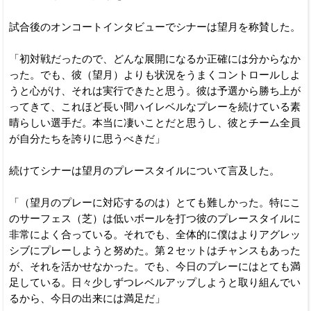
試合後のオンコートインタビューでシナーは望月を称賛した。
「初対戦だったので、どんな展開になるか正確には分からなか
った。でも、彼（望月）よりも状況をうまくコントロールしよ
うと心がけ、それは実行できたと思う。彼は予選から勝ち上が
ってきて、これほど長い間ハイレベルなプレーを続けている素
晴らしい選手だ。本当に凄いことだと思うし、彼とチーム全員
が自分たちを誇りに思うべきだ」
続けてシナーは望月のプレースタイルについて言及した。
「（望月のプレーに対応するのは）とても難しかった。特にこ
のサーフェス（芝）は低いボールを打つ彼のプレースタイルに
非常によく合っている。それでも、全体的に僕はよりアグレッ
シブにプレーしようと努めた。第２セットはチャンスもあった
が、それを活かせなかった。でも、今日のプレーにはとても満
足している。日々少しずつレベルアップしようと取り組んでい
るから、今日の出来には満足だ」