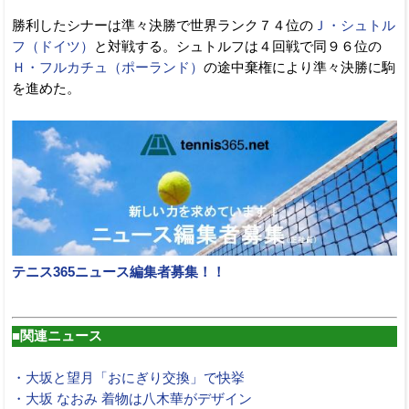
勝利したシナーは準々決勝で世界ランク７４位の
Ｊ・シュトル
フ（ドイツ）
と対戦する。シュトルフは４回戦で同９６位の
Ｈ・フルカチュ（ポーランド）
の途中棄権により準々決勝に駒
を進めた。
テニス365ニュース編集者募集！！
■関連ニュース
・大坂と望月「おにぎり交換」で快挙
・大坂 なおみ 着物は八木華がデザイン