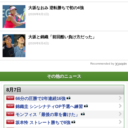
大坂なおみ 逆転勝ちで初の4強
(2026年8月1日)
大坂と錦織「前回酷い負け方だった」
(2026年8月4日)
Recommended by
その他のニュース
8月7日
66分の圧勝で2年連続16強
錦織圭 シンシナティOP予選へ練習
モンフィス「最後の章を書けた」
坂本怜 ストレート勝ちで8強