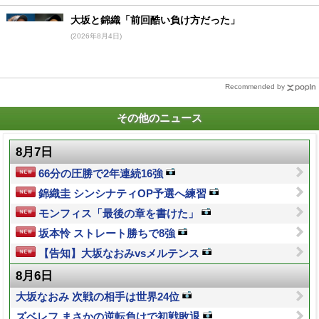
大坂と錦織「前回酷い負け方だった」
(2026年8月4日)
Recommended by
その他のニュース
8月7日
66分の圧勝で2年連続16強
錦織圭 シンシナティOP予選へ練習
モンフィス「最後の章を書けた」
坂本怜 ストレート勝ちで8強
【告知】大坂なおみvsメルテンス
8月6日
大坂なおみ 次戦の相手は世界24位
ズベレフ まさかの逆転負けで初戦敗退