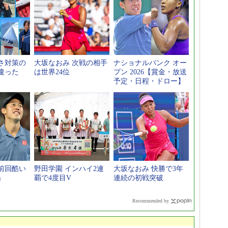
さ対策の
大坂なおみ 次戦の相手
ナショナルバンク オー
違った
は世界24位
プン 2026【賞金・放送
予定・日程・ドロー】
前回酷い
野田学園 インハイ2連
大坂なおみ 快勝で3年
」
覇で4度目V
連続の初戦突破
Recommended by