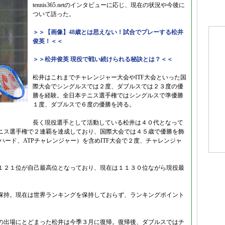
tennis365.netのインタビューに応じ、現在の状況や今後に
ついて語った。
＞＞【画像】48歳とは思えない！試合でプレーする松井
俊英！＜＜
＞＞松井俊英 現役で戦い続けられる秘訣とは？＜＜
松井はこれまでチャレンジャー大会やITF大会といった国
際大会でシングルスでは２度、ダブルスでは２３度の優
勝を経験。全日本テニス選手権ではシングルスで準優勝
１度、ダブルスで６度の優勝を誇る。
長く現役選手として活動している松井は４０代となって
ニス選手権で２連覇を達成しており、国際大会では４５歳で優勝を飾
ハード、ATPチャレンジャー）を含めITF大会で２度、チャレンジャ
１２１位が自己最高位となっており、現在は１１３０位ながら現役最
保持。現在は世界ランキングを保持しておらず、ランキングポイント
の出場にとどまった松井は今季３月に復帰。復帰後、ダブルスではチ