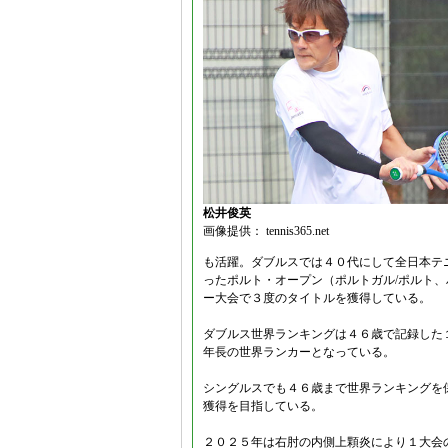
松井俊英
画像提供： tennis365.net
も活躍。ダブルスでは４０代にして全日本テ
ったポルト・オープン（ポルトガル/ポルト、
ー大会で３度のタイトルを獲得している。
ダブルス世界ランキングは４６歳で記録した
年長の世界ランカーとなっている。
シングルスでも４６歳まで世界ランキングを
獲得を目指している。
２０２５年は右肘の内側上顆炎により１大会