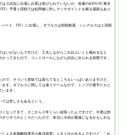
は３試合に出場し白星は挙げられていないが、前週のKINUJO 東京
ド、ITF）予選１回戦では松岡修に対しマッチポイントを握る場面もあり
本/東京、ハード、ITF）に出場し、ダブルスは初戦敗退、シングルスは１回戦
ではいかないんですけど、工夫しながらこれ以上いくと痛めるなと
分かってきたので、コントロールしながら試合に出られる状態です」
。
たので、そういう意味では落ちてるところもいっぱいありますけど、
います。ダブルスに関しては違うゲームなので、トップの選手たちと
ています」
いては苦しさもあるという。
つくなってきて、そこから２年くらい頑張ったんですけど、今度は肘
のギリギリのところだったので、本当に今回が最後になるかもしれな
どによる長期離脱選手の救済措置）１６１位があるんですけど、これ