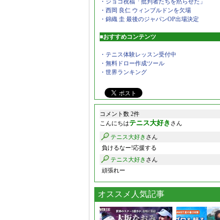
・ジョコ祝福「批判者たちを黙らせた」
・西岡 良仁 ウィンブルドンを欠場
・錦織 圭 最後のジャパンOP出場決定
■おすすめコンテンツ
・テニス体験レッスン受付中
・無料ドロー作成ツール
・世界ランキング
コメント数 2件
テニス大好き
こんにちは
さん
テニス大好き
さん
負けるなー!応援する
テニス大好き
さん
頑張れー
オススメ人気記事