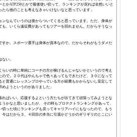
とかATP250とかで最後使い切って、ランキングが戻れば全然いいと
ったら他のことも考えなきゃいけないなと思っています」
ョンなんていうのは後からついてくると思っています。ただ、身体が
ても、いくら遠征費があってもツアーを回れません。だからそうなっ
ですか。スポーツ選手は身体が資本なので。だからそれがもうダメだ
」
はない。
くらいの時に単純にコーチの方が稼げるんじゃないかというので考え
たので。２０代はやんちゃで色々あってもできたけど、３０になって
ると普通にレッスンプロやっている方が経費もかからないし安定して
辞めようというのがありました」
張ればいい、応援するよという方たちが出てきて頑張ってみようとな
ようかなと思いましたが、 その時もプロテクトランキングがあって、
い切った頃にランキングも戻ってキャリアハイにもなったので、もう
。今はだから３、４回目の本当に引退かどうかのギリギリのとこにい