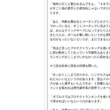
「海外に行くと驚かれるんですよ。『４８で
がすごく他の選手との差別化じゃないですけ
ります」
「あと、年齢を重ねるとコーチングとかクリ
でやっていると、すごくコーチングに活きて
ば、みんなクイックサーブになってきたりと
きたりとか。ボールが重い軽いというのも実
るのがもったいないというか、まだできるん
「先ほど言ったプロテクトランキングを使い
に肘が勘弁してくれっていう可能性もありま
ランキングがここまでいかなかったら辞める
そう語る松井に現在の目標を聞いた。
「せっかくここまできたから、シングルスは
れたらいいなというのがあります。昔はドロ
グがあった選手もいたんですが、１回勝たな
イントを取れれば歴代最年長の世界ランカー
「ダブルスではプロテクトランキングを使い
で戻せればいいなというのがあります」