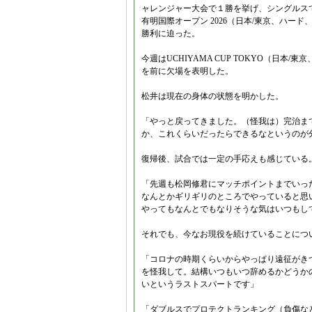
ャレンジャー大会で１勝を挙げ、シングルスで
有明国際オープン 2026（日本/東京、ハー
勝利に迫った。
今週はUCHIYAMA CUP TOKYO（日
を前に欠場を表明した。
松井は現在の身体の状態を明かした。
「やっと戻ってきました。（怪我は）完治ま
か、これくらいだったらできるなというのが
復帰後、試合では一定の手応えも感じている
「先週も松岡修君にマッチポイントまでいっ
なんとかギリギリのところでやっていると思
やってもなんとでもなりそうな気はいつもし
それでも、今なお現役を続けていることにつ
「コロナの時期くらいからやっぱり遠征がき
を怪我して。結構いつもいつ辞めるかどうか
いというラストスパートです」
「ダブルスでプロテクトランキング（負傷な