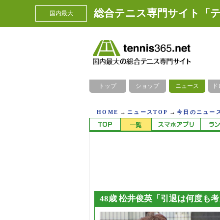
総合テニス専門サイト「テ
国内最大
トップ
ショップ
ニュース
ド
→
→
HOME
ニュースTOP
今日のニュース
48歳 松井俊英「引退は何度も