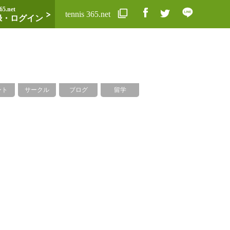
65.net
tennis 365.net
録・ログイン
ント
サークル
ブログ
留学