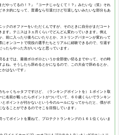
まだやってるの！？』『コーチじゃなくて！？』みたいな（笑）それ
どネタ的になって、普通なら引退だけど引退しないみたいな部分もあ
ニックのオファーをいただくんですが、そのときに自分がまだコート
きます。テニスは３ヵ月くらいでどんどん変わっていきます。例え
か、前に入ったり後ろにいたりとか、ストリングパターンが変わって
際にオンコートで現役の選手たちとリアルに経験できるので、引退す
だったらやった方がいいなと思っています」
切るまでは、最後ボロボロというか全部使い切るまでやって、その時
すよね。そうしたら辞めるとかになるので、この大会で辞めるとか、
とかはないです」
めちゃくちゃタフですけど、（ランキングポイントを）１ポイント取
ーに名前が載ったらポイントがついていて、６０歳くらいでランキン
いとポイントが付かないという今のルールになってからだと、僕がポ
になることができるのでそこを目指しています」
切ってポイントを重ねて、プロテクトランキングの１６１位くらいま