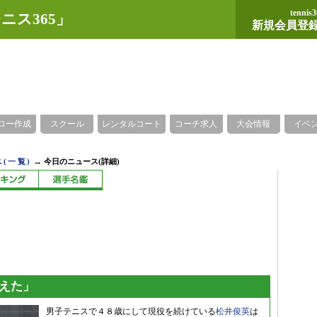
tennis3
ニス365」
新規会員登
ロー作成
スクール
レンタルコート
コーチ求人
大会情報
イベ
→
(一覧)
今日のニュース(詳細)
考えた」
男子テニスで４８歳にして現役を続けている
松井俊英
は