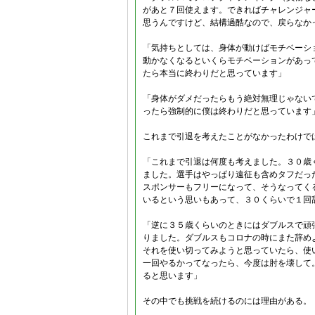
があと７回使えます。できればチャレンジャー
思うんですけど、結構過酷なので、戻らなか
「気持ちとしては、身体が動けばモチベーシ
動かなくなるといくらモチベーションがあっ
たら本当に終わりだと思っています」
「身体がダメだったらもう絶対無理じゃない
ったら強制的に僕は終わりだと思っています
これまで引退を考えたことがなかったわけで
「これまで引退は何度も考えました。３０歳
ました。選手はやっぱり遠征も含めタフだっ
スポンサーもフリーになって、そうなってく
いるという思いもあって、３０くらいで１回
「逆に３５歳くらいのときにはダブルスで頑
りました。ダブルスもコロナの時にまた辞め
それを使い切ってみようと思っていたら、使
一回やるかってなったら、今度は肘を壊して
ると思います」
その中でも挑戦を続けるのには理由がある。