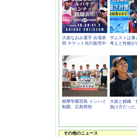
大坂なおみ選手 出場表
ザムストは暑
明 チケット先行販売中
考えと性能が
精華学園宮島 インハイ
大坂と錦織「
制覇、広島勢初
負け方だった
その他のニュース