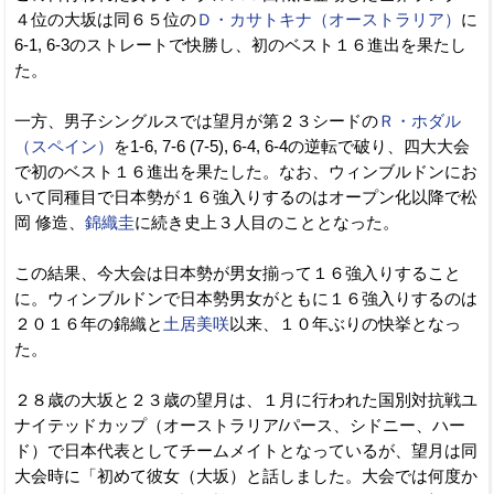
４位の大坂は同６５位の
Ｄ・カサトキナ（オーストラリア）
に
6-1, 6-3のストレートで快勝し、初のベスト１６進出を果たし
た。
一方、男子シングルスでは望月が第２３シードの
Ｒ・ホダル
（スペイン）
を1-6, 7-6 (7-5), 6-4, 6-4の逆転で破り、四大大会
で初のベスト１６進出を果たした。なお、ウィンブルドンにお
いて同種目で日本勢が１６強入りするのはオープン化以降で松
岡 修造、
錦織圭
に続き史上３人目のこととなった。
この結果、今大会は日本勢が男女揃って１６強入りすること
に。ウィンブルドンで日本勢男女がともに１６強入りするのは
２０１６年の錦織と
土居美咲
以来、１０年ぶりの快挙となっ
た。
２８歳の大坂と２３歳の望月は、１月に行われた国別対抗戦ユ
ナイテッドカップ（オーストラリア/パース、シドニー、ハー
ド）で日本代表としてチームメイトとなっているが、望月は同
大会時に「初めて彼女（大坂）と話しました。大会では何度か