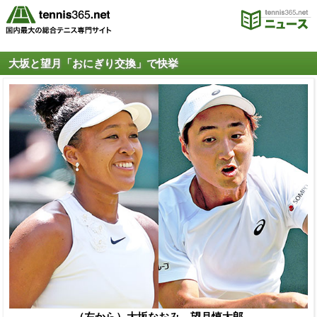
大坂と望月「おにぎり交換」で快挙
（左から）大坂なおみ、望月慎太郎