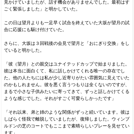
見かけていましたが、話す機会がありませんでした。最初はす
ごく緊張しました」と明かしていた。
この日は望月よりも一足早く試合を終えていた大坂が望月の試
合に応援にも駆け付けていた。
さらに、大坂は３回戦後の会見で望月と「おにぎり交換」をし
ていると明かした。
「彼（望月）との親交はユナイテッドカップで始まりました。
彼は本当に面白くて、私に話しかけてくれる唯一の存在でし
た。他の人たちには私が少し近寄りがたい雰囲気に見えていた
のかもしれません。彼を悪く言うつもりは全くないのですが、
まるで小さな子供みたいに寄ってきて、ずっと話しかけてくる
ような感じでした。それがすごく可愛らしかったです」
「それ以来、弟と姉のような関係がずっと続いています。彼は
しばらく怪我で離脱していましたが、復帰しました。ウィンブ
ルドンの芝のコートでもここまで素晴らしいプレーを見せてい
ます」