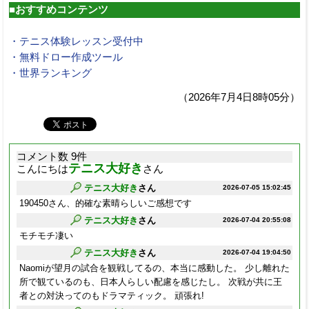
■おすすめコンテンツ
・テニス体験レッスン受付中
・無料ドロー作成ツール
・世界ランキング
（2026年7月4日8時05分）
コメント数 9件
テニス大好き
こんにちは
さん
テニス大好き
さん
2026-07-05 15:02:45
190450さん、的確な素晴らしいご感想です
テニス大好き
さん
2026-07-04 20:55:08
モチモチ凄い
テニス大好き
さん
2026-07-04 19:04:50
Naomiが望月の試合を観戦してるの、本当に感動した。 少し離れた
所で観ているのも、日本人らしい配慮を感じたし。 次戦が共に王
者との対決ってのもドラマティック。 頑張れ!