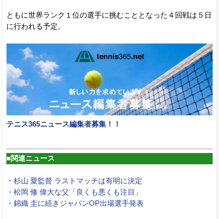
ともに世界ランク１位の選手に挑むこととなった４回戦は５日
に行われる予定。
テニス365ニュース編集者募集！！
■関連ニュース
・杉山 愛監督 ラストマッチは有明に決定
・松岡 修 偉大な父「良くも悪くも注目」
・錦織 圭に続きジャパンOP出場選手発表