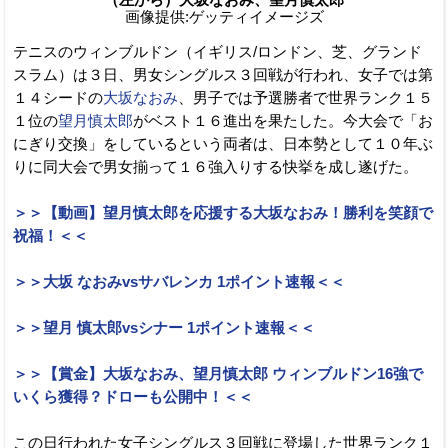
画像提供:ゲッティイメージズ
テニスのウィンブルドン（イギリス/ロンドン、芝、グランド
スラム）は３日、男女シングルス３回戦が行われ、女子では第
１４シードの
大坂なおみ
、男子では予選勝者で世界ランク１５
１位の
望月慎太郎
がベスト１６進出を果たした。今大会で「お
にぎり交換」をしているという両者は、日本勢として１０年ぶ
りに同大会で男女揃って１６強入りする快挙を成し遂げた。
＞＞【動画】望月慎太郎を応援する大坂なおみ！勝利を笑顔で
祝福！＜＜
＞＞大坂 なおみvsサバレンカ 1ポイント速報＜＜
＞＞望月 慎太郎vsシナー 1ポイント速報＜＜
＞＞【賞金】大坂なおみ、望月慎太郎 ウィンブルドン16強で
いくら獲得？ドローも公開中！＜＜
この日行われた女子シングルス３回戦に登場した世界ランク１