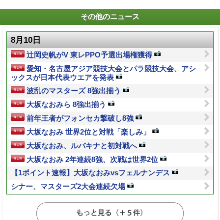
その他のニュース
8月10日
辻岡史帆がV 東レPPO予選出場権獲得
愛知・名古屋アジア競技大会とパラ競技大会、アシ
ックスが日本代表ウエアを発表
波乱のマスターズ 8強出揃う
大坂なおみら 8強出揃う
前年王者がフォンセカ撃破し8強
大坂なおみ 世界2位と対戦「楽しみ」
大坂なおみ、ルバキナと初対戦へ
大坂なおみ 2年連続8強、次戦は世界2位
【1ポイント速報】大坂なおみvsフェルナンデス
シナー、マスターズ2大会連続欠場