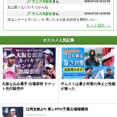
テニス大好き
さん
2026-07-04 16:21:56
足は悪くないだろうからね
テニス大好き
さん
2026-07-04 14:59:06
次はシナーとサバレンカ 見ごたえのある試合を期待したい
もっと読む →
オススメ人気記事
大坂なおみ選手 出場表明 チケッ
ザムストは暑さ対策の考えと性能
ト先行販売中
が違った
辻岡史帆がV 東レPPO予選出場権獲得
(2026年8月10日)