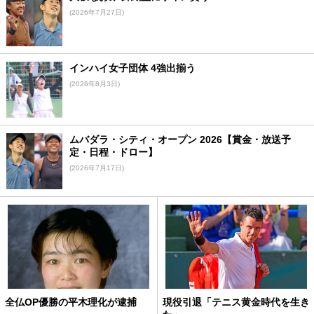
(2026年7月27日)
インハイ女子団体 4強出揃う
(2026年8月3日)
ムバダラ・シティ・オープン 2026【賞金・放送予
定・日程・ドロー】
(2026年7月17日)
全仏OP優勝の平木理化が逮捕
現役引退「テニス黄金時代を生き