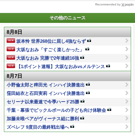
Recommended by
その他のニュース
8月8日
坂本怜 世界268位に屈し4強ならず
大坂なおみ「すごく楽しかった」
大坂なおみ 完勝で2年連続16強
【1ポイント速報】大坂なおみvsメルテンス
8月7日
小野倫太郎と稗田光 インハイ決勝進出
窪田結衣と石田実莉 インハイ決勝進出
セリーナ以来最速で今季ハード25勝
千葉・幕張でピックルボールの子ども向け体験会
加藤未唯ペアがヴィーナス組に勝利
ズベレフ 9度目の最終戦出場へ