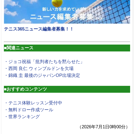
テニス365ニュース編集者募集！！
■関連ニュース
・ジョコ祝福「批判者たちを黙らせた」
・西岡 良仁 ウィンブルドンを欠場
・錦織 圭 最後のジャパンOP出場決定
■おすすめコンテンツ
・テニス体験レッスン受付中
・無料ドロー作成ツール
・世界ランキング
（2026年7月1日0時00分）