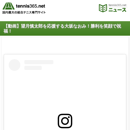
【動画】望月慎太郎を応援する大坂なおみ！勝利を笑顔で祝
福！