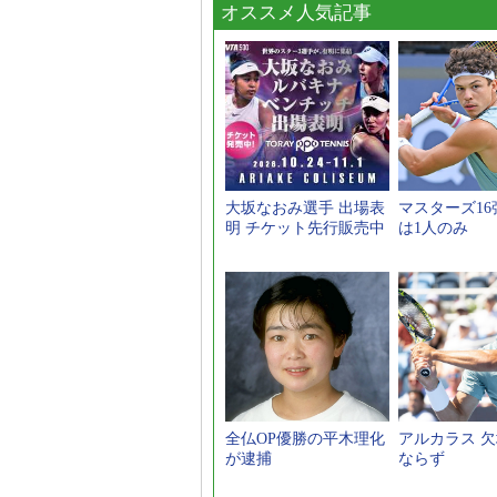
オススメ人気記事
大坂なおみ選手 出場表
マスターズ16強
明 チケット先行販売中
は1人のみ
全仏OP優勝の平木理化
アルカラス 
が逮捕
ならず