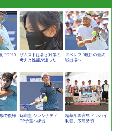
 TOP10
ザムストは暑さ対策の
ズベレフ 9度目の最終
考えと性能が違った
戦出場へ
欠場で復帰
錦織圭 シンシナティ
精華学園宮島 インハイ
OP予選へ練習
制覇、広島勢初