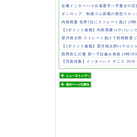
近畿インターハイ出場選手へ手書きの応
ダンロップ、制振ゴム搭載の新型スカッ
内島萌夏 世界1位にストレート負け
(9時
【1ポイント速報】内島萌夏vsサバレン
望月慎太郎 ストレート負けで初戦敗退
【1ポイント速報】望月慎太郎vsマロジ
西岡良仁の妻 第一子妊娠を発表
(6時58
【写真特集】インターハイ テニス 2026