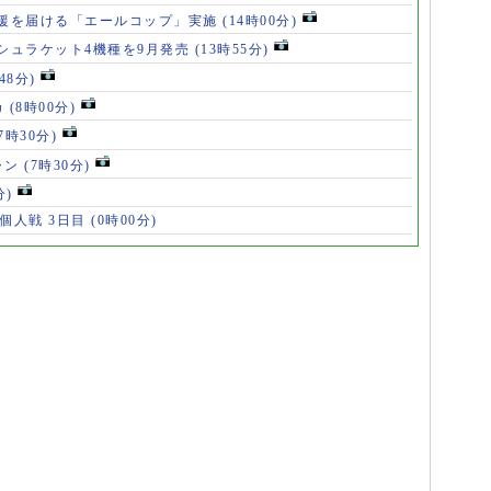
援を届ける「エールコップ」実施
(14時00分)
シュラケット4機種を9月発売
(13時55分)
48分)
カ
(8時00分)
(7時30分)
ャン
(7時30分)
分)
 個人戦 3日目
(0時00分)