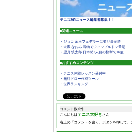
テニス365ニュース編集者募集！！
■関連ニュース
・ジョコ 帝王フェデラーに並び最多勝
・大坂 なおみ 着物でウィンブルドン登場
・望月 慎太郎 日本勢3人目の快挙で16強
■おすすめコンテンツ
・テニス体験レッスン受付中
・無料ドロー作成ツール
・世界ランキング
コメント数 0件
テニス大好き
こんにちは
さん
右上の「コメントを書く」ボタンを押して、