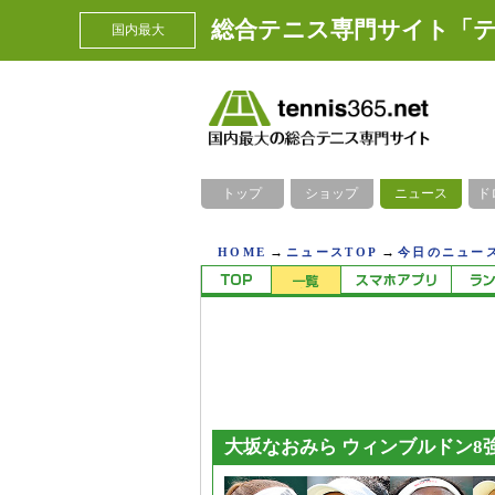
総合テニス専門サイト「テ
国内最大
トップ
ショップ
ニュース
ド
→
→
HOME
ニュースTOP
今日のニュース
大坂なおみら ウィンブルドン8