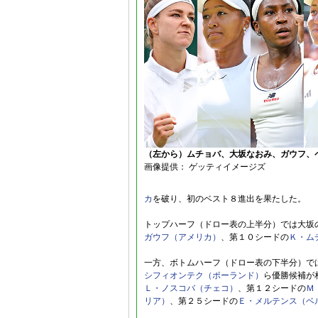
（左から）ムチョバ、大坂なおみ、ガウフ、
画像提供： ゲッティイメージズ
カ
を破り、初のベスト８進出を果たした。
トップハーフ（ドロー表の上半分）では大坂
ガウフ（アメリカ）
、第１０シードの
Ｋ・ム
一方、ボトムハーフ（ドロー表の下半分）で
シフィオンテク（ポーランド）
ら優勝候補が
Ｌ・ノスコバ（チェコ）
、第１２シードの
Ｍ
リア）
、第２５シードの
Ｅ・メルテンス（ベ