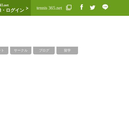
65.net
tennis 365.net
録・ログイン
ント
サークル
ブログ
留学