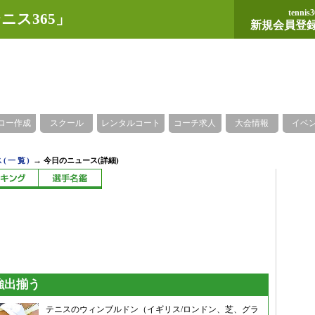
tennis3
ニス365」
新規会員登
ロー作成
スクール
レンタルコート
コーチ求人
大会情報
イベ
→
(一覧)
今日のニュース(詳細)
強出揃う
テニスのウィンブルドン（イギリス/ロンドン、芝、グラ