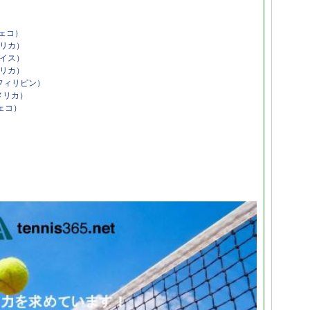
ェコ）
リカ）
イス）
リカ）
フィリピン）
メリカ）
ェコ）