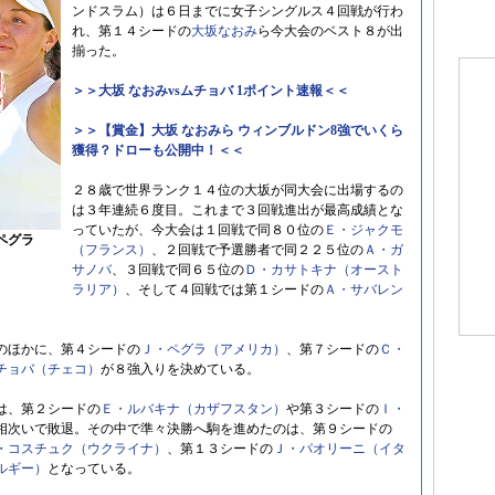
ンドスラム）は６日までに女子シングルス４回戦が行わ
れ、第１４シードの
大坂なおみ
ら今大会のベスト８が出
揃った。
＞＞大坂 なおみvsムチョバ 1ポイント速報＜＜
＞＞【賞金】大坂 なおみら ウィンブルドン8強でいくら
獲得？ドローも公開中！＜＜
２８歳で世界ランク１４位の大坂が同大会に出場するの
は３年連続６度目。これまで３回戦進出が最高成績とな
っていたが、今大会は１回戦で同８０位の
Ｅ・ジャクモ
ペグラ
（フランス）
、２回戦で予選勝者で同２２５位の
Ａ・ガ
サノバ
、３回戦で同６５位の
Ｄ・カサトキナ（オースト
ラリア）
、そして４回戦では第１シードの
Ａ・サバレン
のほかに、第４シードの
Ｊ・ペグラ（アメリカ）
、第７シードの
Ｃ・
チョバ（チェコ）
が８強入りを決めている。
は、第２シードの
Ｅ・ルバキナ（カザフスタン）
や第３シードの
Ｉ・
相次いで敗退。その中で準々決勝へ駒を進めたのは、第９シードの
・コスチュク（ウクライナ）
、第１３シードの
Ｊ・パオリーニ（イタ
ルギー）
となっている。