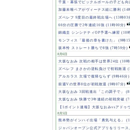
千葉・幕張でピックルボールの子ども向
加藤未唯ペアがヴィーナス組に勝利
(14
ズベレフ 9度目の最終戦出場へ
(13時03
66分の圧勝で2年連続16強
(11時00分)
錦織圭 シンシナティOP予選へ練習
(10
モンフィス「最後の章を書けた」
(9時1
坂本怜 ストレート勝ちで8強
(7時59分)
8月6日
大坂なおみ 次戦の相手は世界24位
(10時
ズベレフ まさかの逆転負けで初戦敗退
(
アルカラス 欠場で復帰ならず
(9時46分)
前週Vの世界8位が初戦敗退
(9時07分)
大坂なおみ 3回戦進出「この調子で」
(
大坂なおみ 快勝で3年連続の初戦突破
(
【1ポイント速報】大坂なおみvsアドゥ
8月5日
熊本勢がインハイ出場「勇気与える」
(
ジャパンオープン公式アプリをリリース