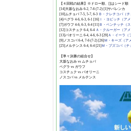
【４回戦の結果】※ドロー順、[]はシード順
[14]大坂なおみ 6-2, 7-6 (7-2) [1]サバレンカ
[10]ムチョバ 7-5, 5-7, 6-3
Ｂ・クレチコバ（チ
[4]ペグラ 4-6, 6-3, 6-1 [16]
Ｉ・ヨビッチ（アメ
[7]ガウフ 4-6, 6-3, 6-4 [11]
Ｂ・ベンチッチ（ス
[12]コスチュク 6-4, 6-4
Ａ・クルーガー（アメ
[13]パオリーニ 6-4, 4-6, 6-3 [29]
Ａ・イーラ（
[9]ノスコバ 6-4, 7-6 (7-2) [26]
Ｍ・キーズ（ア
[25]メルテンス 6-4, 6-4 [21]
Ｍ・ブズコバ（チ
【準々決勝の組合せ】
大坂なおみ vs ムチョバ
ペグラ vs ガウフ
コスチュク vs パオリーニ
ノスコバ vs メルテンス