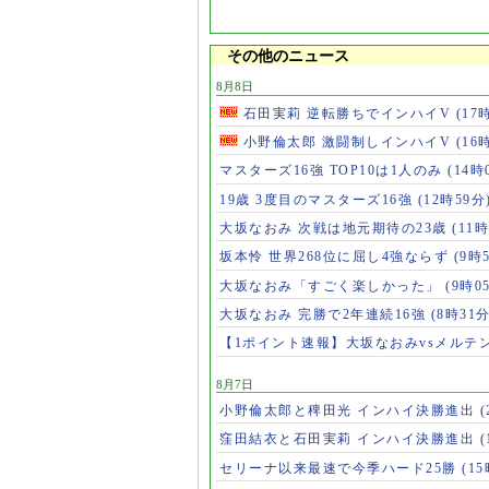
その他のニュース
8月8日
石田実莉 逆転勝ちでインハイV
(17
小野倫太郎 激闘制しインハイV
(16
マスターズ16強 TOP10は1人のみ
(14時
19歳 3度目のマスターズ16強
(12時59分
大坂なおみ 次戦は地元期待の23歳
(11時
坂本怜 世界268位に屈し4強ならず
(9時
大坂なおみ「すごく楽しかった」
(9時0
大坂なおみ 完勝で2年連続16強
(8時31分
【1ポイント速報】大坂なおみvsメルテ
8月7日
小野倫太郎と稗田光 インハイ決勝進出
(
窪田結衣と石田実莉 インハイ決勝進出
(
セリーナ以来最速で今季ハード25勝
(1