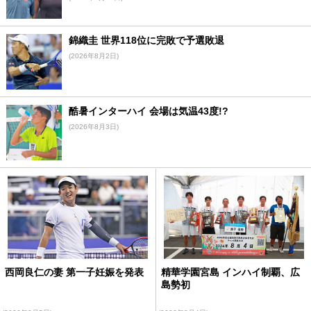
錦織圭 世界118位に完敗で予選敗退
(2026年8月2日)
酷暑インターハイ 会場は気温43度!?
(2026年8月3日)
西岡良仁の妻 第一子妊娠を発表
精華学園宮島 インハイ制覇、広
島勢初