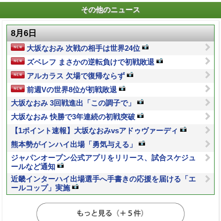
その他のニュース
8月6日
大坂なおみ 次戦の相手は世界24位
ズベレフ まさかの逆転負けで初戦敗退
アルカラス 欠場で復帰ならず
前週Vの世界8位が初戦敗退
大坂なおみ 3回戦進出「この調子で」
大坂なおみ 快勝で3年連続の初戦突破
【1ポイント速報】大坂なおみvsアドゥヴァーディ
熊本勢がインハイ出場「勇気与える」
ジャパンオープン公式アプリをリリース、試合スケジュ
ールなど通知
近畿インターハイ出場選手へ手書きの応援を届ける「エ
ールコップ」実施