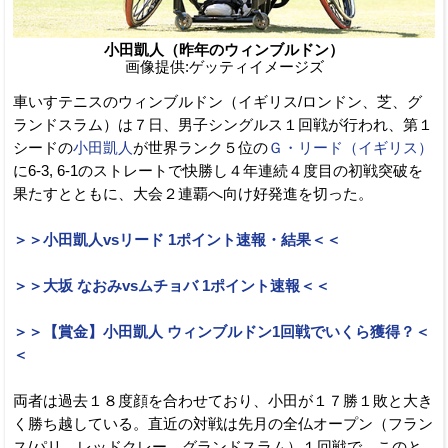
小田凱人（昨年のウィンブルドン）
画像提供:ゲッティイメージズ
車いすテニスのウィンブルドン（イギリス/ロンドン、芝、グ
ランドスラム）は７日、男子シングルス１回戦が行われ、第１
シードの
小田凱人
が世界ランク５位の
Ｇ・リード（イギリス）
に6-3, 6-1のストレートで快勝し４年連続４度目の初戦突破を
果たすとともに、大会２連覇へ向け好発進を切った。
＞＞小田凱人vsリード 1ポイント速報・結果＜＜
＞＞大坂 なおみvsムチョバ 1ポイント速報＜＜
＞＞【賞金】小田凱人 ウィンブルドン1回戦でいくら獲得？＜
＜
両者は過去１８度顔を合わせており、小田が１７勝１敗と大き
く勝ち越している。直近の対戦は先月の全仏オープン（フラン
ス/パリ、レッドクレー、グランドスラム）１回戦で、このと