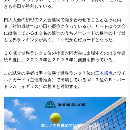
きも小田が勝利している。
四大大会の初戦で２大会連続で顔を合わせることとなった両
者。対戦成績では小田が優位に立っているが、リードは今大会
に出場している１６名の選手のうちノーシードの選手の中で最
も世界ランキングが高く、１回戦から好カードとなった。
２０歳で世界ランク１位の小田が同大会に出場するのは５年連
続５度目。２０２３年と２０２５年に優勝を飾っている。
この試合の勝者は準々決勝で世界ランク７位の
三木拓也
とワイ
ルドカード（主催者推薦）で出場している同１７位のＢ・バー
トラム（イギリス）の勝者と対戦する。