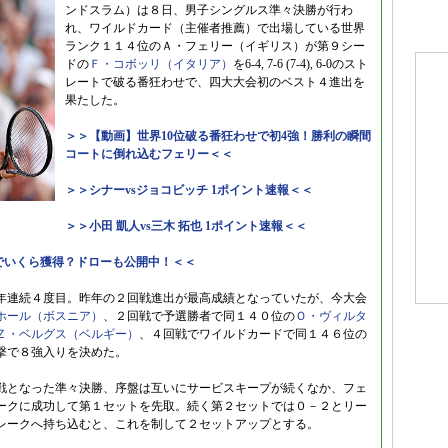
ンドスラム）は８日、男子シングルス準々決勝が行わ
れ、ワイルドカード（主催者推薦）で出場している世界
ランク１１４位のＡ・フェリー（イギリス）が第９シー
ドの
Ｆ・コボッリ（イタリア）
を6-4, 7-6 (7-4), 6-0のスト
レートで破る番狂わせで、四大大会初のベスト４進出を
果たした。
＞＞【動画】世界10位破る番狂わせで初4強！勝利の瞬間
コートに倒れ込むフェリー＜＜
＞＞シナーvsジョコビッチ 1ポイント速報＜＜
＞＞小田 凱人vs三木 拓也 1ポイント速報＜＜
でいくら獲得？ドローも公開中！＜＜
年連続４度目。昨年の２回戦進出が最高成績となっていたが、今大会
ホール（ボスニア）
、２回戦で予選勝者で同１４０位の
Ｏ・ヴィルタ
Ｚ・ベルグス（ベルギー）
、４回戦でワイルドカードで同１４６位の
撃で８強入りを決めた。
戦となった準々決勝、序盤は互いにサービスキープが続くなか、フェ
ークに成功して第１セットを先取。続く第２セットでは０－２とリー
レークへ持ち込むと、これを制して２セットアップとする。