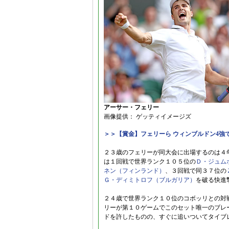
アーサー・フェリー
画像提供： ゲッティイメージズ
＞＞【賞金】フェリーら ウィンブルドン4強
２３歳のフェリーが同大会に出場するのは４
は１回戦で世界ランク１０５位の
Ｄ・ジュム
ネン（フィンランド）
、３回戦で同３７位の
Ｇ・ディミトロフ（ブルガリア）
を破る快進
２４歳で世界ランク１０位のコボッリとの対
リーが第１０ゲームでこのセット唯一のブレ
ドを許したものの、すぐに追いついてタイブ