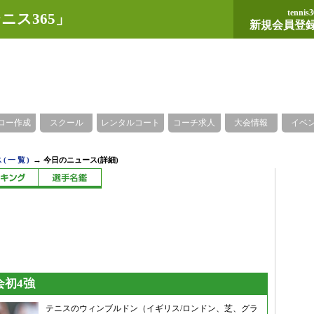
tennis3
ニス365」
新規会員登
ロー作成
スクール
レンタルコート
コーチ求人
大会情報
イベ
→
(一覧)
今日のニュース(詳細)
会初4強
テニスのウィンブルドン（イギリス/ロンドン、芝、グラ