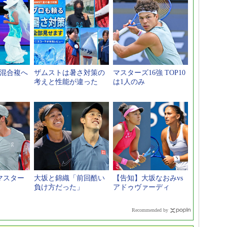
と混合複へ
ザムストは暑さ対策の
マスターズ16強 TOP10
考えと性能が違った
は1人のみ
のマスター
大坂と錦織「前回酷い
【告知】大坂なおみvs
負け方だった」
アドゥヴァーディ
Recommended by