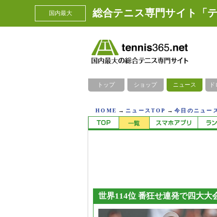
総合テニス専門サイト「テ
国内最大
トップ
ショップ
ニュース
ド
→
→
HOME
ニュースTOP
今日のニュース
世界114位 番狂せ連発で四大大