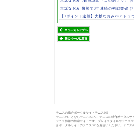
大坂なおみ 3回戦進出「この調子で」
(
大坂なおみ 快勝で3年連続の初戦突破
(
【1ポイント速報】大坂なおみvsアドゥ
テニスの総合ポータルサイトテニス365
テニスのことならテニス365へ。テニスの総合ポータル
テニス情報の検索サイトです。プレイスタイルやテニス歴
合ポータルサイトのテニス365をお使いください。テニス