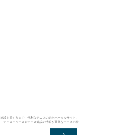
ス施設を探す方まで、便利なテニスの総合ポータルサイト、
ら、テニスニュースやテニス施設の情報が豊富なテニスの総