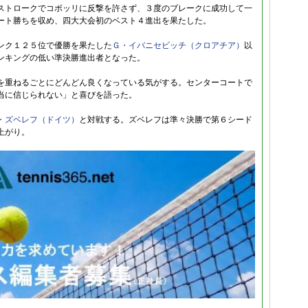
ストロークでコボッリに反撃を許さず、３度のブレークに成功して一
ート勝ちを収め、四大大会初のベスト４進出を果たした。
ンク１２５位で優勝を果たした
Ｇ・イバニセビッチ（クロアチア）
以
ンキングの低い準決勝進出者となった。
を重ねるごとにどんどん良くなっている気がする。センターコートで
当に信じられない」と喜びを語った。
・ズベレフ（ドイツ）
と対戦する。ズベレフは準々決勝で第６シード
上がり。