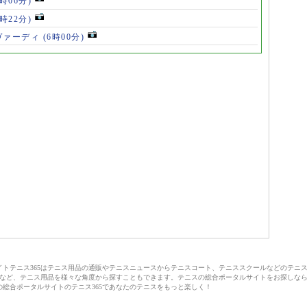
8時06分)
7時22分)
ヴァーディ
(6時00分)
サイトテニス365はテニス用品の通販やテニスニュースからテニスコート、テニススクールなどのテニ
など、テニス用品を様々な角度から探すこともできます。テニスの総合ポータルサイトをお探しな
の総合ポータルサイトのテニス365であなたのテニスをもっと楽しく！