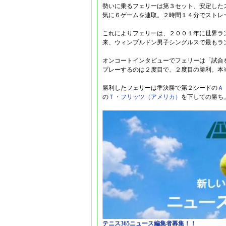
勢いに乗るフェリーは第３セット、安定した
気に６ゲームを連取。２時間１４分でストレ
これによりフェリーは、２００１年に世界ラ
来、ウィンブルドン男子シングルスで最もラ
オンコートインタビューでフェリーは「試合
プレーするのは２度目で、２度目の勝利。本
勝利したフェリーは準決勝で第２シードの
Ａ
の
Ｔ・フリッツ（アメリカ）
を下しての勝ち
テニス365ニュース編集者募集！！