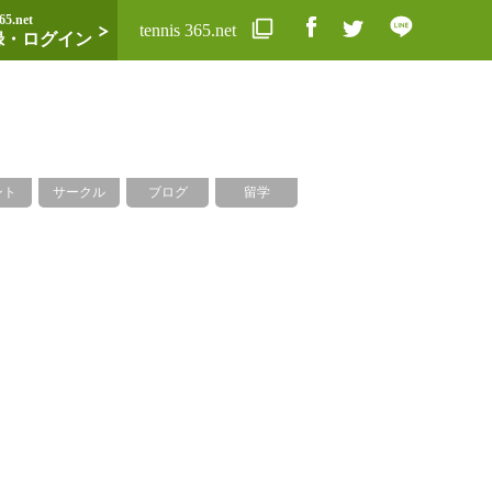
65.net
tennis 365.net
録・ログイン
ント
サークル
ブログ
留学