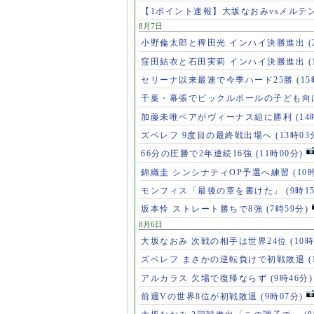
【1ポイント速報】大坂なおみvsメルテ
8月7日
小野倫太郎と稗田光 インハイ決勝進出
(
窪田結衣と石田実莉 インハイ決勝進出
(
セリーナ以来最速で今季ハード25勝
(1
千葉・幕張でピックルボールの子ども向
加藤未唯ペアがヴィーナス組に勝利
(14
ズベレフ 9度目の最終戦出場へ
(13時03
66分の圧勝で2年連続16強
(11時00分)
錦織圭 シンシナティOP予選へ練習
(10
モンフィス「最後の章を書けた」
(9時1
坂本怜 ストレート勝ちで8強
(7時59分)
8月6日
大坂なおみ 次戦の相手は世界24位
(10時
ズベレフ まさかの逆転負けで初戦敗退
(
アルカラス 欠場で復帰ならず
(9時46分)
前週Vの世界8位が初戦敗退
(9時07分)