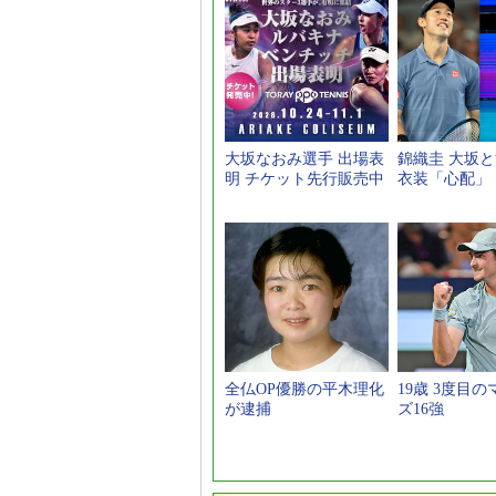
大坂なおみ選手 出場表
錦織圭 大坂
明 チケット先行販売中
衣装「心配」
全仏OP優勝の平木理化
19歳 3度目
が逮捕
ズ16強