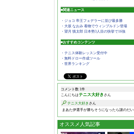
■関連ニュース
・ジョコ 帝王フェデラーに並び最多勝
・大坂 なおみ 着物でウィンブルドン登場
・望月 慎太郎 日本勢3人目の快挙で16強
■おすすめコンテンツ
・テニス体験レッスン受付中
・無料ドロー作成ツール
・世界ランキング
コメント数 1件
テニス大好き
こんにちは
さん
テニス大好き
さん
まあた伊選手が勝ちそうになったら謎のだい
オススメ人気記事