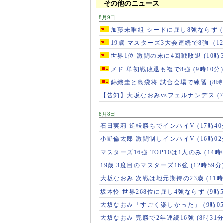
その他のニュース
8月9日
加藤未唯組 シードに屈し8強ならず
19歳 マスターズ3大会連続で8強
(1
世界1位 激闘の末に4回戦敗退
(10時
メド 単初戦敗退も複で8強
(9時10分)
錦織圭と島袋将 試合会場で練習
(8時
【告知】大坂なおみvsフェルナンデス
(
8月8日
石田実莉 逆転勝ちでインハイV
(17時40
小野倫太郎 激闘制しインハイV
(16時02
マスターズ16強 TOP10は1人のみ
(14時
19歳 3度目のマスターズ16強
(12時59分
大坂なおみ 次戦は地元期待の23歳
(11時
坂本怜 世界268位に屈し4強ならず
(9時
大坂なおみ「すごく楽しかった」
(9時0
大坂なおみ 完勝で2年連続16強
(8時31分