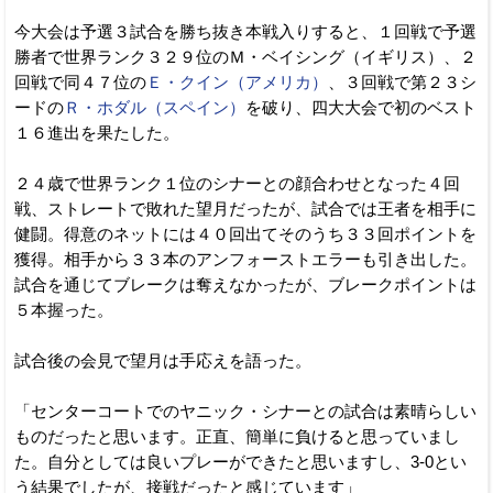
今大会は予選３試合を勝ち抜き本戦入りすると、１回戦で予選
勝者で世界ランク３２９位のＭ・ベイシング（イギリス）、２
回戦で同４７位の
Ｅ・クイン（アメリカ）
、３回戦で第２３シ
ードの
Ｒ・ホダル（スペイン）
を破り、四大大会で初のベスト
１６進出を果たした。
２４歳で世界ランク１位のシナーとの顔合わせとなった４回
戦、ストレートで敗れた望月だったが、試合では王者を相手に
健闘。得意のネットには４０回出てそのうち３３回ポイントを
獲得。相手から３３本のアンフォーストエラーも引き出した。
試合を通じてブレークは奪えなかったが、ブレークポイントは
５本握った。
試合後の会見で望月は手応えを語った。
「センターコートでのヤニック・シナーとの試合は素晴らしい
ものだったと思います。正直、簡単に負けると思っていまし
た。自分としては良いプレーができたと思いますし、3-0とい
う結果でしたが、接戦だったと感じています」