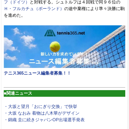
フ（ドイツ）
と対戦する。シュトルフは４回戦で同９６位の
Ｈ・フルカチュ（ポーランド）
の途中棄権により準々決勝に駒
を進めた。
テニス365ニュース編集者募集！！
■関連ニュース
・大坂と望月「おにぎり交換」で快挙
・大坂 なおみ 着物は八木華がデザイン
・錦織 圭に続きジャパンOP出場選手発表