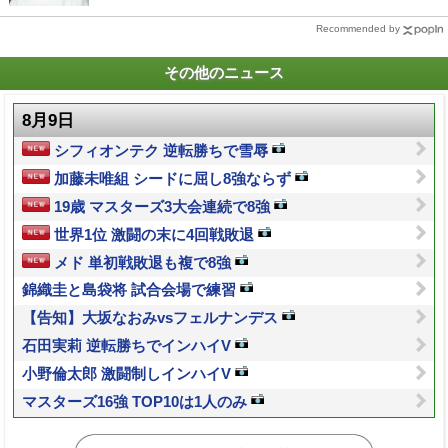
Recommended by
その他のニュース
8月9日
シフィオンテク 逆転勝ちで雪辱
加藤未唯組 シードに屈し8強ならず
19歳 マスターズ3大会連続で8強
世界1位 激闘の末に4回戦敗退
メド 単初戦敗退も複で8強
錦織圭と島袋将 試合会場で練習
【告知】大坂なおみvsフェルナンデス
石田実莉 逆転勝ちでインハイV
小野倫太郎 激闘制しインハイV
マスターズ16強 TOP10は1人のみ