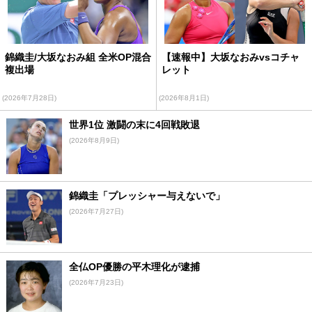
錦織圭/大坂なおみ組 全米OP混合
【速報中】大坂なおみvsコチャ
複出場
レット
(2026年7月28日)
(2026年8月1日)
世界1位 激闘の末に4回戦敗退
(2026年8月9日)
錦織圭「プレッシャー与えないで」
(2026年7月27日)
全仏OP優勝の平木理化が逮捕
(2026年7月23日)