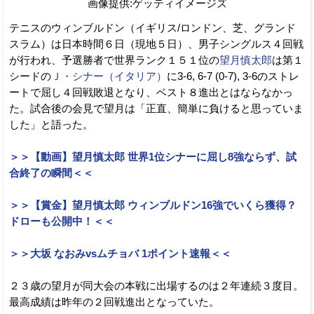
画像提供:ゲッティイメージズ
テニスのウィンブルドン（イギリス/ロンドン、芝、グランド
スラム）は日本時間６日（現地５日）、男子シングルス４回戦
が行われ、予選勝者で世界ランク１５１位の
望月慎太郎
は第１
シードの
Ｊ・シナー（イタリア）
に3-6, 6-7 (0-7), 3-6のストレ
ートで屈し４回戦敗退となり、ベスト８進出とはならなかっ
た。試合後の会見で望月は「正直、簡単に負けると思っていま
した」と語った。
＞＞【動画】望月慎太郎 世界1位シナーに屈し8強ならず、試
合終了の瞬間＜＜
＞＞【賞金】望月慎太郎 ウィンブルドン16強でいくら獲得？
ドローも公開中！＜＜
＞＞大坂 なおみvsムチョバ 1ポイント速報＜＜
２３歳の望月が同大会の本戦に出場するのは２年連続３度目。
最高成績は昨年の２回戦進出となっていた。