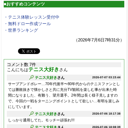
■おすすめコンテンツ
・テニス体験レッスン受付中
・無料ドロー作成ツール
・世界ランキング
（2026年7月6日7時31分）
コメント数 7件
テニス大好き
こんにちは
さん
テニス大好き
さん
2026-07-07 03:15:44
サーブアンドボレー…70年代後半〜80年代からのテニスファンとし
ては勝敗抜きで懐かしさと共に充分TV観戦を楽しむ事が出来た時
間になりました、有難う、望月選手。2年間は長く様子見しますの
で、今回の一戦をターニングポイントとして欲しい…有明を楽しみ
にしています。
テニス大好き
さん
2026-07-06 18:17:38
しっかり通用してた。モッチー頑張れ!!!
テニス大好き
さん
2026-07-06 18:08:39