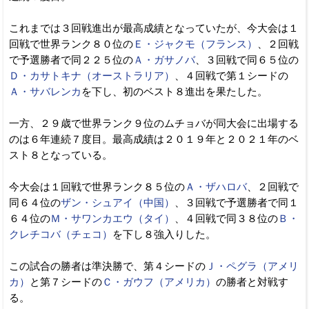
これまでは３回戦進出が最高成績となっていたが、今大会は１
回戦で世界ランク８０位の
Ｅ・ジャクモ（フランス）
、２回戦
で予選勝者で同２２５位の
Ａ・ガサノバ
、３回戦で同６５位の
Ｄ・カサトキナ（オーストラリア）
、４回戦で第１シードの
Ａ・サバレンカ
を下し、初のベスト８進出を果たした。
一方、２９歳で世界ランク９位のムチョバが同大会に出場する
のは６年連続７度目。最高成績は２０１９年と２０２１年のベ
スト８となっている。
今大会は１回戦で世界ランク８５位の
Ａ・ザハロバ
、２回戦で
同６４位の
ザン・シュアイ（中国）
、３回戦で予選勝者で同１
６４位の
Ｍ・サワンカエウ（タイ）
、４回戦で同３８位の
Ｂ・
クレチコバ（チェコ）
を下し８強入りした。
この試合の勝者は準決勝で、第４シードの
Ｊ・ペグラ（アメリ
カ）
と第７シードの
Ｃ・ガウフ（アメリカ）
の勝者と対戦す
る。