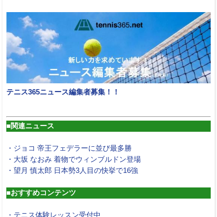
テニス365ニュース編集者募集！！
■関連ニュース
・ジョコ 帝王フェデラーに並び最多勝
・大坂 なおみ 着物でウィンブルドン登場
・望月 慎太郎 日本勢3人目の快挙で16強
■おすすめコンテンツ
・テニス体験レッスン受付中