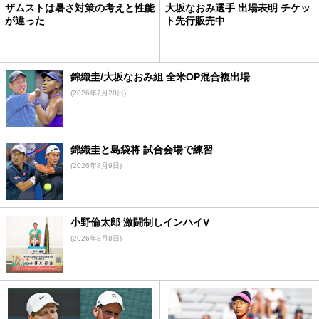
ザムストは暑さ対策の考えと性能
大坂なおみ選手 出場表明 チケッ
が違った
ト先行販売中
錦織圭/大坂なおみ組 全米OP混合複出場
(2026年7月28日)
錦織圭と島袋将 試合会場で練習
(2026年8月9日)
小野倫太郎 激闘制しインハイV
(2026年8月8日)