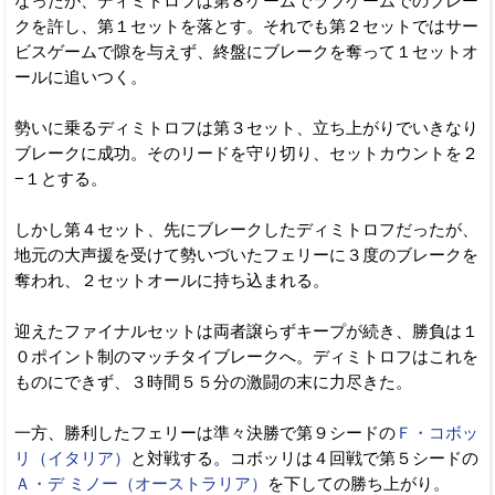
なったが、ディミトロフは第８ゲームでラブゲームでのブレー
クを許し、第１セットを落とす。それでも第２セットではサー
ビスゲームで隙を与えず、終盤にブレークを奪って１セットオ
ールに追いつく。
勢いに乗るディミトロフは第３セット、立ち上がりでいきなり
ブレークに成功。そのリードを守り切り、セットカウントを２
−１とする。
しかし第４セット、先にブレークしたディミトロフだったが、
地元の大声援を受けて勢いづいたフェリーに３度のブレークを
奪われ、２セットオールに持ち込まれる。
迎えたファイナルセットは両者譲らずキープが続き、勝負は１
０ポイント制のマッチタイブレークへ。ディミトロフはこれを
ものにできず、３時間５５分の激闘の末に力尽きた。
一方、勝利したフェリーは準々決勝で第９シードの
Ｆ・コボッ
リ（イタリア）
と対戦する。コボッリは４回戦で第５シードの
Ａ・デ ミノー（オーストラリア）
を下しての勝ち上がり。