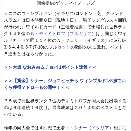
画像提供:ゲッティイメージズ
テニスのウィンブルドン（イギリス/ロンドン、芝、グランド
スラム）は日本時間８日（現地７日）、男子シングルス４回戦
が行われ、ワイルドカード（主催者推薦）で出場した世界ラン
ク１４６位の
Ｇ・ディミトロフ（ブルガリア）
は、同じくワイ
ルドカードで同１１４位のＡ・フェリー（イギリス）に5-7, 6-
3, 6-4, 4-6, 6-7 (7-10)のフルセットの激闘の末に敗れ、ベスト
８進出とはならなかった。
＞＞大坂 なおみvsムチョバ 1ポイント速報＜＜
＞＞【賞金】シナー、ジョコビッチら ウィンブルドン8強でい
くら獲得？ドローも公開中！＜＜
３５歳で元世界ランク３位のディミトロフが同大会に出場する
のは６年連続１６度目。最高成績は２０１４年のベスト４とな
っている。
昨年の同大会では４回戦で王者
Ｊ・シナー（イタリア）
相手に