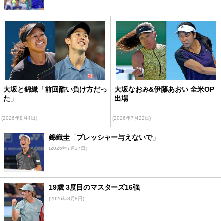
大坂と錦織「前回酷い負け方だっ
大坂なおみ&伊藤あおい 全米OP
た」
出場
(2026年8月4日)
(2026年7月22日)
錦織圭「プレッシャー与えないで」
(2026年7月27日)
19歳 3度目のマスターズ16強
(2026年8月8日)