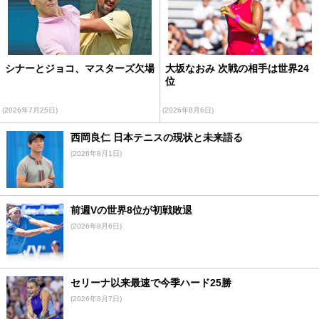
シナーとジョコ、マスターズ欠場
大坂なおみ 次戦の相手は世界24
位
(2026年7月25日)
(2026年8月6日)
西岡良仁 日本テニスの現状と未来語る
(2026年8月1日)
前週Vの世界8位が初戦敗退
(2026年8月6日)
セリーナ以来最速で今季ハード25勝
(2026年8月7日)