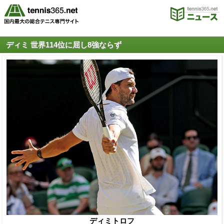
ディミ 世界114位に屈し8強ならず
ディミトロフ