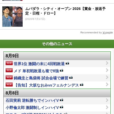
ムバダラ・シティ・オープン 2026【賞金・放送予
定・日程・ドロー】
(2026年7月17日)
Recommended by
その他のニュース
8月9日
世界1位 激闘の末に4回戦敗退
メド 単初戦敗退も複で8強
錦織圭と島袋将 試合会場で練習
【告知】大坂なおみvsフェルナンデス
8月8日
石田実莉 逆転勝ちでインハイV
小野倫太郎 激闘制しインハイV