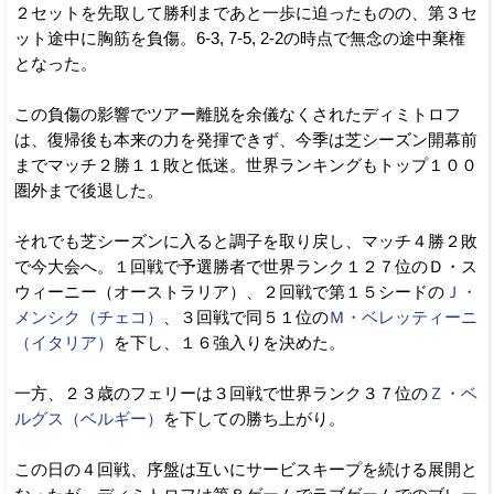
２セットを先取して勝利まであと一歩に迫ったものの、第３セ
ット途中に胸筋を負傷。6-3, 7-5, 2-2の時点で無念の途中棄権
となった。
この負傷の影響でツアー離脱を余儀なくされたディミトロフ
は、復帰後も本来の力を発揮できず、今季は芝シーズン開幕前
までマッチ２勝１１敗と低迷。世界ランキングもトップ１００
圏外まで後退した。
それでも芝シーズンに入ると調子を取り戻し、マッチ４勝２敗
で今大会へ。１回戦で予選勝者で世界ランク１２７位のＤ・ス
ウィーニー（オーストラリア）、２回戦で第１５シードの
Ｊ・
メンシク（チェコ）
、３回戦で同５１位の
Ｍ・ベレッティーニ
（イタリア）
を下し、１６強入りを決めた。
一方、２３歳のフェリーは３回戦で世界ランク３７位の
Ｚ・ベ
ルグス（ベルギー）
を下しての勝ち上がり。
この日の４回戦、序盤は互いにサービスキープを続ける展開と