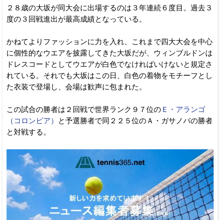
２８歳の大坂が同大会に出場するのは３年連続６度目。過去３
度の３回戦進出が最高成績となっている。
かねてよりファッションに力を入れ、これまで四大大会を中心
に個性的なウエアを披露してきた大坂だが、ウィンブルドンは
ドレスコードとしてウエアが白色でなければいけないと規定さ
れている。それでも大坂はこの日、白色の着物をモチーフとし
た衣装で登場し、会場は歓声に包まれた。
この試合の勝者は２回戦で世界ランク９７位の
Ｅ・アランゴ
（コロンビア）
と予選勝者で同２２５位のＡ・ガサノバの勝者
と対戦する。