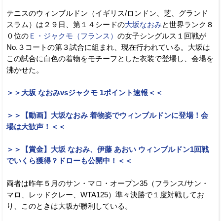
テニスのウィンブルドン（イギリス/ロンドン、芝、グランド
スラム）は２９日、第１４シードの
大坂なおみ
と世界ランク８
０位の
Ｅ・ジャクモ（フランス）
の女子シングルス１回戦が
No.３コートの第３試合に組まれ、現在行われている。大坂は
この試合に白色の着物をモチーフとした衣装で登場し、会場を
沸かせた。
＞＞大坂 なおみvsジャクモ 1ポイント速報＜＜
＞＞【動画】大坂なおみ 着物姿でウィンブルドンに登場！会
場は大歓声！＜＜
＞＞【賞金】大坂 なおみ、伊藤 あおい ウィンブルドン1回戦
でいくら獲得？ドローも公開中！＜＜
両者は昨年５月のサン・マロ・オープン35（フランス/サン・
マロ、レッドクレー、WTA125）準々決勝で１度対戦してお
り、このときは大坂が勝利している。