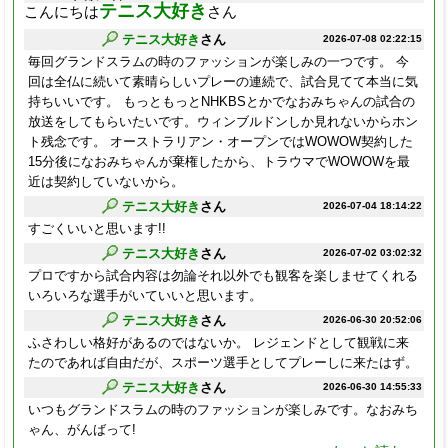
テニス大好き
こんにちは
さん
テニス大好き
さん
2026-07-08 02:22:15
毎回グランドスラムの時のファッションが楽しみの一つです。 今
回は全仏に続いて素晴らしいプレーの連続で、試合見てて本当に気
持ちいいです。 もっともっとNHKBSとかでなおみちゃんの試合の
放送をしてもらいたいです。ウィンブルドンしか見れないからホン
ト残念です。 オーストラリアン・オープンではWOWOW契約した
15分後になおみちゃんが棄権したから、トラウマでWOWOWを最
近は契約していないから。
テニス大好き
さん
2026-07-04 18:14:22
すごくいいと思います!!
テニス大好き
さん
2026-07-02 03:02:32
プロですから試合内容は勿論それ以外でも観客を楽しませてくれる
いろいろな選手がいていいと思います。
テニス大好き
さん
2026-06-30 20:52:06
ふさわしい格好があるのではないか。 レジェンドとして観戦に来
たのであれば自由だが、スポーツ選手としてプレーしに来たはず。
テニス大好き
さん
2026-06-30 14:55:33
いつもグランドスラムの時のファッションが楽しみです。なおみち
ゃん、がんばって!