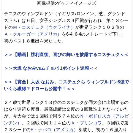
画像提供:ゲッティイメージズ
テニスのウィンブルドン（イギリス/ロンドン、芝、グランド
スラム）は６日、女子シングルス４回戦が行われ、第１３シー
ドの
Ｍ・コスチュク（ウクライナ）
が世界ランク１０２位の
Ａ・クルーガー（アメリカ）
を6-4, 6-4のストレートで下し、
初のベスト８進出を果たした。
＞＞【動画】勝利直後、喜びの舞いを披露するコスチュク＜＜
＞＞大坂 なおみvsムチョバ 1ポイント速報＜＜
＞＞【賞金】大坂 なおみ、コスチュクら ウィンブルドン8強で
いくら獲得？ドローも公開中！＜＜
２４歳で世界ランク１３位のコスチュクが同大会に出場するの
は６年連続６度目。最高成績は２度の３回戦進出となっていた
が、今大会では１回戦で同５７４位の
Ｎ・ポドロスカ（アルゼ
ンチン）
、２回戦で同１１４位の
Ａ・ブリンコワ
、３回戦で第
２３シードの
E・ナバロ（アメリカ）
を破り、初の１６強入り