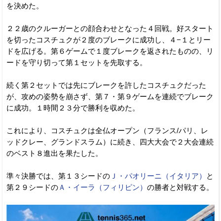
を決めた。
２２歳のクルーガーとの顔合わせとなった４回戦。好スタート
を切ったコスチュクが２度のブレークに成功し、４−１とリー
ドを広げる。第６ゲームで１度ブレークを返されたものの、リ
ードを守り切って第１セットを先取する。
続く第２セットでは先にブレークを許したコスチュクだった
が、攻めの姿勢を崩さず、第７・第９ゲームを連続でブレーク
に成功。１時間２３分で勝利を収めた。
これにより、コスチュクは全仏オープン（フランス/パリ、レ
ッドクレー、グランドスラム）に続き、四大大会で２大会連続
のベスト８進出を果たした。
準々決勝では、第１３シードの
Ｊ・パオリーニ（イタリア）
と
第２９シードの
Ａ・イーラ（フィリピン）
の勝者と対戦する。