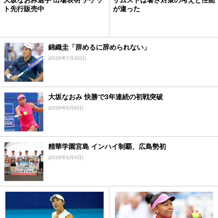
大坂なおみ選手 出場表明 チケッ
ザムストは暑さ対策の考えと性能
ト先行販売中
が違った
錦織圭「辞めるに辞められない」
(2026年7月30日)
大坂なおみ 快勝で3年連続の初戦突破
(2026年8月6日)
精華学園宮島 インハイ制覇、広島勢初
(2026年8月4日)