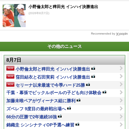
小野倫太郎と稗田光 インハイ決勝進出
(2026年8月7日)
Recommended by
その他のニュース
8月7日
小野倫太郎と稗田光 インハイ決勝進出
窪田結衣と石田実莉 インハイ決勝進出
セリーナ以来最速で今季ハード25勝
千葉・幕張でピックルボールの子ども向け体験会
加藤未唯ペアがヴィーナス組に勝利
ズベレフ 9度目の最終戦出場へ
66分の圧勝で2年連続16強
錦織圭 シンシナティOP予選へ練習