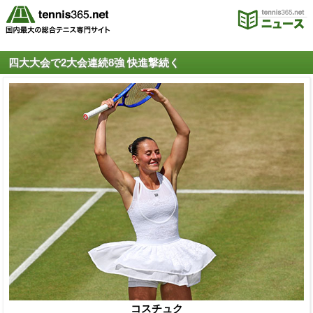
四大大会で2大会連続8強 快進撃続く
コスチュク