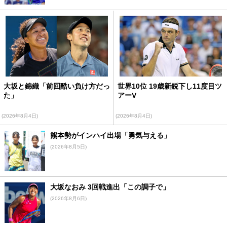
大坂と錦織「前回酷い負け方だっ
世界10位 19歳新鋭下し11度目ツ
た」
アーV
(2026年8月4日)
(2026年8月4日)
熊本勢がインハイ出場「勇気与える」
(2026年8月5日)
大坂なおみ 3回戦進出「この調子で」
(2026年8月6日)