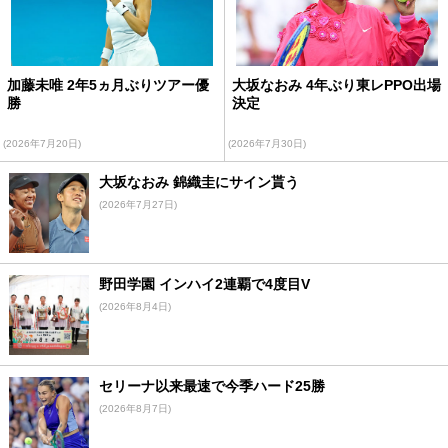
加藤未唯 2年5ヵ月ぶりツアー優
大坂なおみ 4年ぶり東レPPO出場
勝
決定
(2026年7月20日)
(2026年7月30日)
大坂なおみ 錦織圭にサイン貰う
(2026年7月27日)
野田学園 インハイ2連覇で4度目V
(2026年8月4日)
セリーナ以来最速で今季ハード25勝
(2026年8月7日)