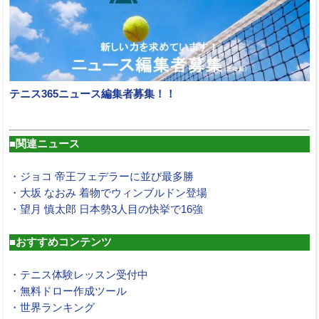
テニス365ニュース編集者募集！！
■関連ニュース
・ジョコ 帝王フェデラーに並び最多勝
・大坂 なおみ 着物でウィンブルドン登場
・望月 慎太郎 日本勢3人目の快挙で16強
■おすすめコンテンツ
・テニス体験レッスン受付中
・無料ドロー作成ツール
・世界ランキング