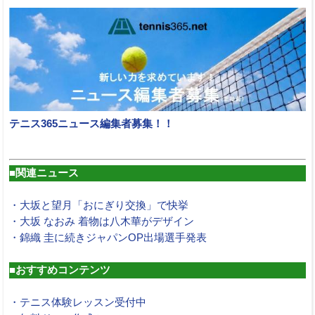
テニス365ニュース編集者募集！！
■関連ニュース
・大坂と望月「おにぎり交換」で快挙
・大坂 なおみ 着物は八木華がデザイン
・錦織 圭に続きジャパンOP出場選手発表
■おすすめコンテンツ
・テニス体験レッスン受付中