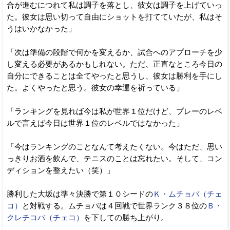
合が進むにつれて私は調子を落とし、彼女は調子を上げていっ
た。彼女は思い切って自由にショットを打てていたが、私はそ
うはいかなかった」
「次は準備の段階で何かを変えるか、試合へのアプローチを少
し変える必要があるかもしれない。ただ、正直なところ今日の
自分にできることは全てやったと思うし、彼女は勝利を手にし
た。よくやったと思う。彼女の幸運を祈っている」
「ランキングを見れば今は私が世界１位だけど、プレーのレベ
ルで言えば今日は世界１位のレベルではなかった」
「今はランキングのことなんて考えたくない。今はただ、思い
っきりお酒を飲んで、テニスのことは忘れたい。そして、コン
ディションを整えたい（笑）」
勝利した大坂は準々決勝で第１０シードの
Ｋ・ムチョバ（チェ
コ）
と対戦する。ムチョバは４回戦で世界ランク３８位の
Ｂ・
クレチコバ（チェコ）
を下しての勝ち上がり。