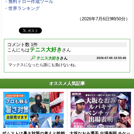
・無料ドロー作成ツール
・世界ランキング
（2026年7月6日9時50分）
コメント数 1件
テニス大好き
こんにちは
さん
テニス大好き
さん
2026-07-06 10:53:46
マックスになったら誰にも負けないね。
オススメ人気記事
ザムストは暑さ対策の考えと性能
大坂なおみ選手 出場表明 チケッ