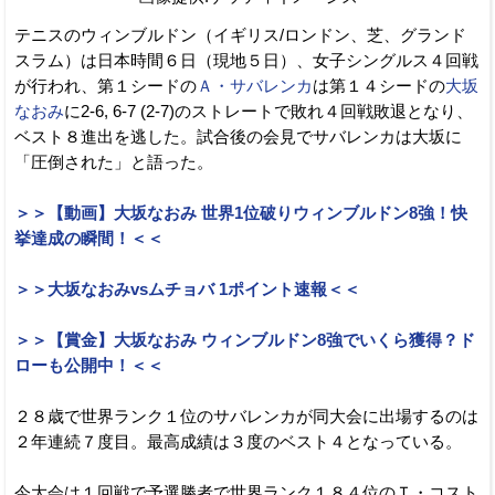
テニスのウィンブルドン（イギリス/ロンドン、芝、グランド
スラム）は日本時間６日（現地５日）、女子シングルス４回戦
が行われ、第１シードの
Ａ・サバレンカ
は第１４シードの
大坂
なおみ
に2-6, 6-7 (2-7)のストレートで敗れ４回戦敗退となり、
ベスト８進出を逃した。試合後の会見でサバレンカは大坂に
「圧倒された」と語った。
＞＞【動画】大坂なおみ 世界1位破りウィンブルドン8強！快
挙達成の瞬間！＜＜
＞＞大坂なおみvsムチョバ 1ポイント速報＜＜
＞＞【賞金】大坂なおみ ウィンブルドン8強でいくら獲得？ド
ローも公開中！＜＜
２８歳で世界ランク１位のサバレンカが同大会に出場するのは
２年連続７度目。最高成績は３度のベスト４となっている。
今大会は１回戦で予選勝者で世界ランク１８４位のＴ・コスト