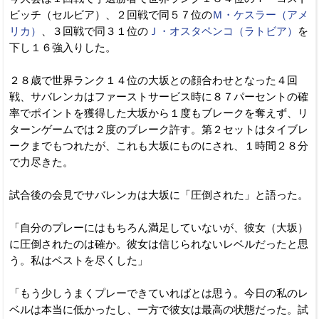
ビッチ（セルビア）、２回戦で同５７位の
Ｍ・ケスラー（アメ
リカ）
、３回戦で同３１位の
Ｊ・オスタペンコ（ラトビア）
を
下し１６強入りした。
２８歳で世界ランク１４位の大坂との顔合わせとなった４回
戦、サバレンカはファーストサービス時に８７パーセントの確
率でポイントを獲得した大坂から１度もブレークを奪えず、リ
ターンゲームでは２度のブレーク許す。第２セットはタイブレ
ークまでもつれたが、これも大坂にものにされ、１時間２８分
で力尽きた。
試合後の会見でサバレンカは大坂に「圧倒された」と語った。
「自分のプレーにはもちろん満足していないが、彼女（大坂）
に圧倒されたのは確か。彼女は信じられないレベルだったと思
う。私はベストを尽くした」
「もう少しうまくプレーできていればとは思う。今日の私のレ
ベルは本当に低かったし、一方で彼女は最高の状態だった。試