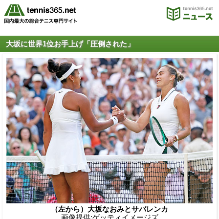
大坂に世界1位お手上げ「圧倒された」
（左から）大坂なおみとサバレンカ
画像提供:ゲッティイメージズ