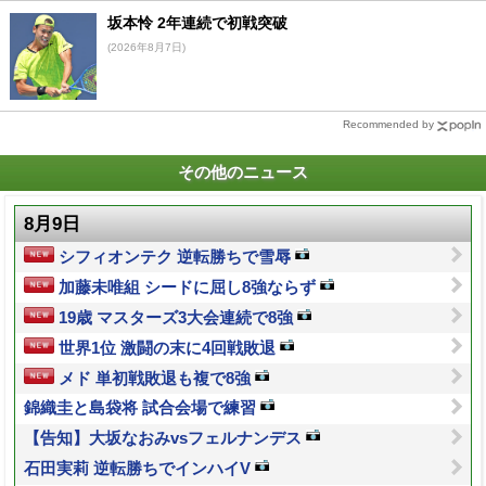
坂本怜 2年連続で初戦突破
(2026年8月7日)
Recommended by
その他のニュース
8月9日
シフィオンテク 逆転勝ちで雪辱
加藤未唯組 シードに屈し8強ならず
19歳 マスターズ3大会連続で8強
世界1位 激闘の末に4回戦敗退
メド 単初戦敗退も複で8強
錦織圭と島袋将 試合会場で練習
【告知】大坂なおみvsフェルナンデス
石田実莉 逆転勝ちでインハイV