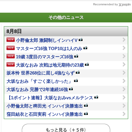
Recommended by
その他のニュース
8月8日
小野倫太郎 激闘制しインハイV
マスターズ16強 TOP10は1人のみ
19歳 3度目のマスターズ16強
大坂なおみ 次戦は地元期待の23歳
坂本怜 世界268位に屈し4強ならず
大坂なおみ「すごく楽しかった」
大坂なおみ 完勝で2年連続16強
【1ポイント速報】大坂なおみvsメルテンス
小野倫太郎と稗田光 インハイ決勝進出
窪田結衣と石田実莉 インハイ決勝進出