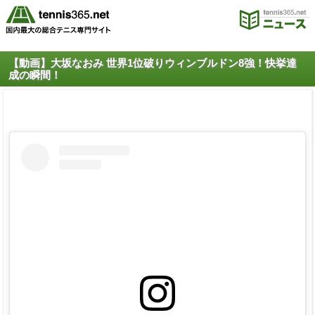
【動画】大坂なおみ 世界1位破りウィンブルドン8強！快挙達
成の瞬間！