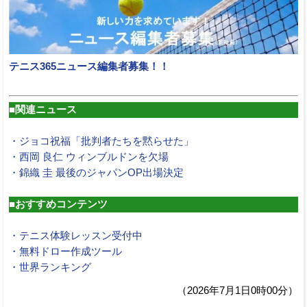
テニス365ニュース編集者募集！！
■関連ニュース
・ジョコ祝福「批判者たちを黙らせた」
・西岡 良仁 ウィンブルドンを欠場
・錦織 圭 最後のジャパンOP出場決定
■おすすめコンテンツ
・テニス体験レッスン受付中
・無料ドロー作成ツール
・世界ランキング
（2026年7月1日0時00分）