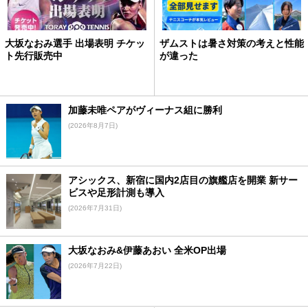
大坂なおみ選手 出場表明 チケッ
ザムストは暑さ対策の考えと性能
ト先行販売中
が違った
加藤未唯ペアがヴィーナス組に勝利
(2026年8月7日)
アシックス、新宿に国内2店目の旗艦店を開業 新サー
ビスや足形計測も導入
(2026年7月31日)
大坂なおみ&伊藤あおい 全米OP出場
(2026年7月22日)