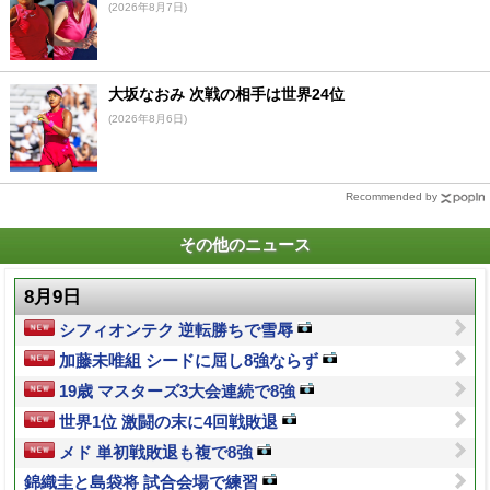
(2026年8月7日)
大坂なおみ 次戦の相手は世界24位
(2026年8月6日)
Recommended by
その他のニュース
8月9日
シフィオンテク 逆転勝ちで雪辱
加藤未唯組 シードに屈し8強ならず
19歳 マスターズ3大会連続で8強
世界1位 激闘の末に4回戦敗退
メド 単初戦敗退も複で8強
錦織圭と島袋将 試合会場で練習