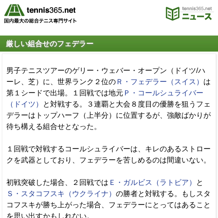
厳しい組合せのフェデラー
男子テニスツアーのゲリー・ウェバー・オープン（ドイツ/ハ
ーレ、芝）に、世界ランク２位の
Ｒ・フェデラー（スイス）
は
第１シードで出場。１回戦では地元
Ｐ・コールシュライバー
（ドイツ）
と対戦する。３連覇と大会８度目の優勝を狙うフェ
デラーはトップハーフ（上半分）に位置するが、強敵ばかりが
待ち構える組合せとなった。
１回戦で対戦するコールシュライバーは、キレのあるストロー
クを武器としており、フェデラーを苦しめるのは間違いない。
初戦突破した場合、２回戦では
Ｅ・ガルビス（ラトビア）
と
Ｓ・スタコフスキ（ウクライナ）
の勝者と対戦する。もしスタ
コフスキが勝ち上がった場合、フェデラーにとってはあること
を思い出すかもしれない。