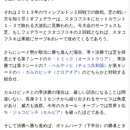
それは２０１３年のウィンブルドン２回戦での敗戦。芝の戦い
方を知り尽くすフェデラーは、スタコフスキにセットカウント
１－３で敗れる大波乱に見舞われた。今大会のサーフェスも
芝。もしフェデラーとスタコフスキの２回戦となれば、スタコ
フスキは果敢にサーブ&ボレーで攻めてくるであろう。
さらにシード勢が順当に勝ち進んだ場合、準々決勝では芝を得
意とする第７シードの
Ｂ・トミック（オーストラリア）
、準決
勝では第３シードの
Ｔ・ベルディヒ（チェコ共和国）
か第８シ
ードの
Ｉ・カルロビッチ（クロアチア）
のどちらかと対戦する
組合せ。
カルロビッチとの準決勝の場合は、厳しい試合になることは間
違いない。長身２１１センチから繰り出されるサービスは角度
があり、威力も抜群。今年のカタール・オープンでは世界１位
Ｎ・ジョコビッチ（セルビア）
を破ったほどである。
そして決勝へ勝ち進めば、ボトムハーフ（下半分）の勝者とタ