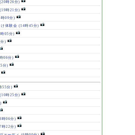
(20時26分)
(19時21分)
5時09分)
向け体験会
(14時45分)
4時05分)
3分)
0時06分)
15分)
時55分)
(10時25分)
)
(8時06分)
(7時22分)
ゥヴァーディ
(6時00分)