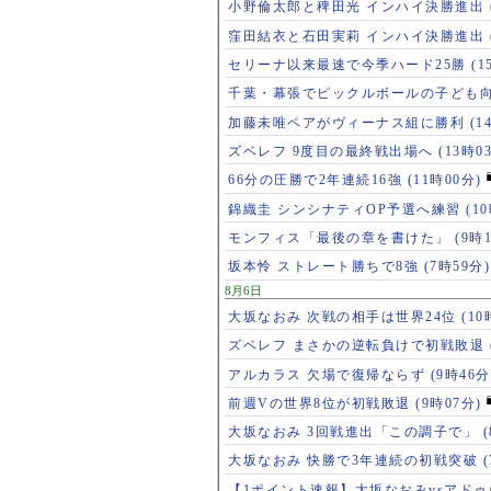
小野倫太郎と稗田光 インハイ決勝進出
窪田結衣と石田実莉 インハイ決勝進出
セリーナ以来最速で今季ハード25勝
(1
千葉・幕張でピックルボールの子ども
加藤未唯ペアがヴィーナス組に勝利
(1
ズベレフ 9度目の最終戦出場へ
(13時0
66分の圧勝で2年連続16強
(11時00分)
錦織圭 シンシナティOP予選へ練習
(1
モンフィス「最後の章を書けた」
(9時
坂本怜 ストレート勝ちで8強
(7時59分)
8月6日
大坂なおみ 次戦の相手は世界24位
(10
ズベレフ まさかの逆転負けで初戦敗退
アルカラス 欠場で復帰ならず
(9時46分
前週Vの世界8位が初戦敗退
(9時07分)
大坂なおみ 3回戦進出「この調子で」
大坂なおみ 快勝で3年連続の初戦突破
【1ポイント速報】大坂なおみvsアド