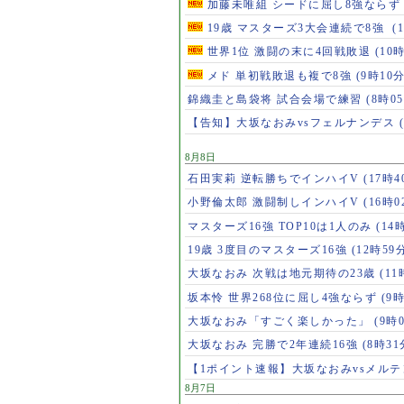
加藤未唯組 シードに屈し8強なら
19歳 マスターズ3大会連続で8強
(
世界1位 激闘の末に4回戦敗退
(10
メド 単初戦敗退も複で8強
(9時10分
錦織圭と島袋将 試合会場で練習
(8時0
【告知】大坂なおみvsフェルナンデス
8月8日
石田実莉 逆転勝ちでインハイV
(17時4
小野倫太郎 激闘制しインハイV
(16時0
マスターズ16強 TOP10は1人のみ
(14
19歳 3度目のマスターズ16強
(12時59
大坂なおみ 次戦は地元期待の23歳
(11
坂本怜 世界268位に屈し4強ならず
(9
大坂なおみ「すごく楽しかった」
(9時
大坂なおみ 完勝で2年連続16強
(8時31
【1ポイント速報】大坂なおみvsメル
8月7日