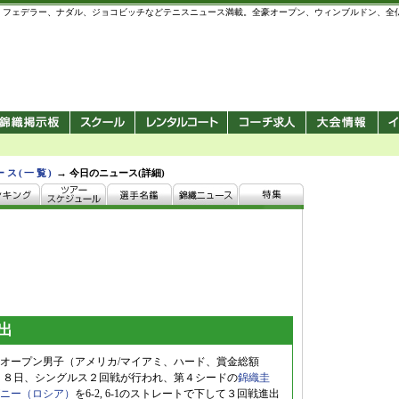
 錦織圭、フェデラー、ナダル、ジョコビッチなどテニスニュース満載。全豪オープン、ウィンブルドン、
→
ース(一覧)
今日のニュース(詳細)
出
オープン男子（アメリカ/マイアミ、ハード、賞金総額
ドル）は２８日、シングルス２回戦が行われ、第４シードの
錦織圭
ニー（ロシア）
を6-2, 6-1のストレートで下して３回戦進出