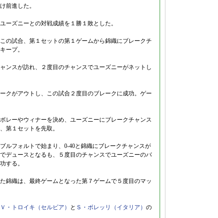
け前進した。
ユーズニーとの対戦成績を１勝１敗とした。
この試合、第１セットの第１ゲームから錦織にブレークチ
キープ。
ャンスが訪れ、２度目のチャンスでユーズニーがネットし
ークがアウトし、この試合２度目のブレークに成功。ゲー
ボレーやウィナーを決め、ユーズニーにブレークチャンス
、第１セットを先取。
ブルフォルトで始まり、0-40と錦織にブレークチャンスが
でデュースとなるも、５度目のチャンスでユーズニーのバ
功する。
た錦織は、最終ゲームとなった第７ゲームで５度目のマッ
Ｖ・トロイキ（セルビア）
と
Ｓ・ボレッリ（イタリア）
の