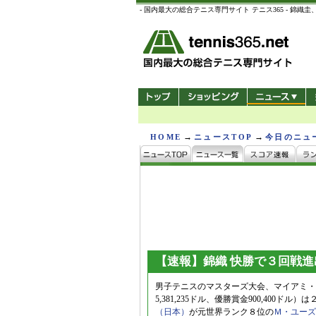
- 国内最大の総合テニス専門サイト テニス365 -
→
→
HOME
ニュースTOP
今日のニュ
【速報】錦織 快勝で３回戦進
男子テニスのマスターズ大会、マイアミ・
5,381,235ドル、優勝賞金900,400
（日本）
が元世界ランク８位の
Ｍ・ユーズ