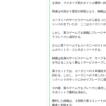
を決め、マスターズ初のタイトル獲得へ向
両者は今回が２度目の対戦となり、錦織は
ユーズニーのサービスゲームから始まった
ャンスがきていたが、ここはユーズニーが
しかし、第３ゲームでも錦織にブレークチ
てブレークに成功する。
さらに第７ゲームでもユーズニーのストロ
ムカウント５－２と大きくリードする。
錦織は自身のサービスゲームで、サーブ＆
を与えることなく難なくサービスキープし
第２セットでは、ユーズニーの２本連続ダ
訪れる。しかし、ユーズニーが３本しのい
ックハンドがネットにかかりブレークに成
その後、第５ゲームでもブレークに成功し
チポイントで勝利を決めた。
勝利した錦織は、３回戦で第３２シードの
勝者と対戦する。