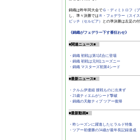
錦織は昨年同大会で
Ｇ・ディミトロフ（ブ
し、準々決勝では
Ｒ・フェデラー（スイス
ビッチ（セルビア）
との準決勝は左足の付
《錦織がフェデラー下す番狂わせ》
■関連ニュース■
・錦織 初戦は第1試合に登場
・錦織 初戦は元8位ユーズニー
・錦織 マスターズ初第4シード
■最新ニュース■
・クルム伊達組 接戦ものに出来ず
・21歳ティエムがシード撃破
・錦織の天敵ティプ ツアー復帰
■最新動画■
・昨シーズンに躍進したヒラルド特集
・ツアー初優勝の34歳が最年長記録達成