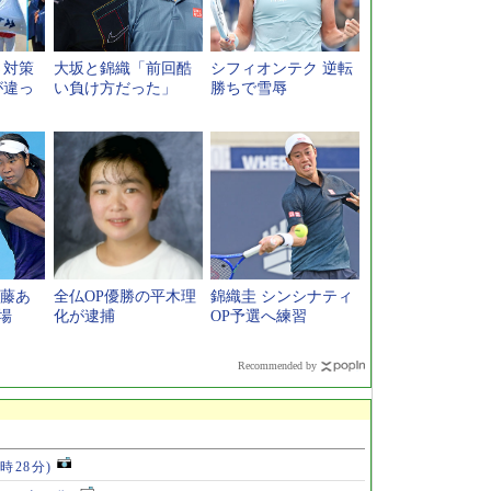
さ対策
大坂と錦織「前回酷
シフィオンテク 逆転
が違っ
い負け方だった」
勝ちで雪辱
伊藤あ
全仏OP優勝の平木理
錦織圭 シンシナティ
場
化が逮捕
OP予選へ練習
Recommended by
4時28分)