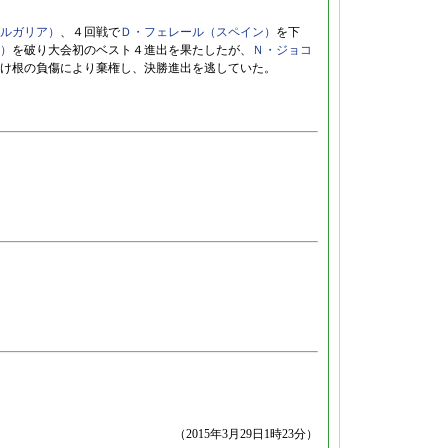
ルガリア）
、４回戦で
Ｄ・フェレール（スペイン）
を下
）
を破り大会初のベスト４進出を果たしたが、
Ｎ・ジョコ
け根の負傷により棄権し、決勝進出を逃していた。
（2015年3月29日1時23分）