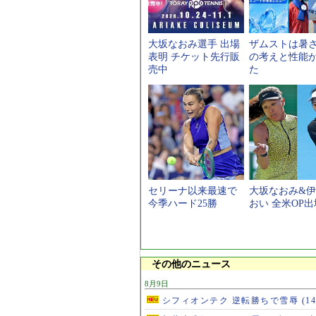
大坂なおみ選手 出場
ザムストは暑
表明 チケット先行販
の考えと性能
売中
た
セリーナ以来最速で
大坂なおみ&
今季ハード25勝
おい 全米OP出
その他のニュース
8月9日
シフィオンテク 逆転勝ちで雪辱
(1