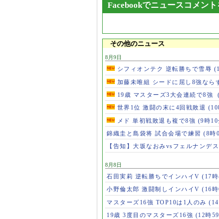
Facebookでニュースコメン
その他のニュース
8月9日
シフィオンテク 逆転勝ちで雪辱
(
加藤未唯組 シードに屈し8強なら
19歳 マスターズ3大会連続で8強
世界1位 激闘の末に4回戦敗退
(1
メド 単初戦敗退も複で8強
(9時10
錦織圭と島袋将 試合会場で練習
(8時
【告知】大坂なおみvsフェルナンデ
8月8日
石田実莉 逆転勝ちでインハイV
(17時
小野倫太郎 激闘制しインハイV
(16時
マスターズ16強 TOP10は1人のみ
(1
19歳 3度目のマスターズ16強
(12時5