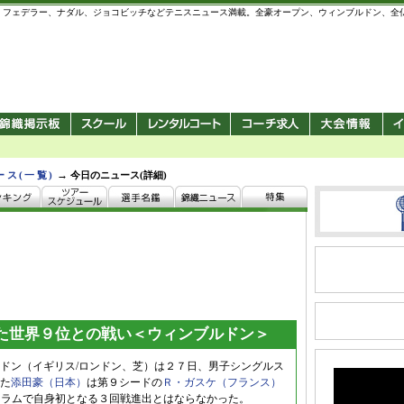
 錦織圭、フェデラー、ナダル、ジョコビッチなどテニスニュース満載。全豪オープン、ウィンブルドン、
→
ース(一覧)
今日のニュース(詳細)
た世界９位との戦い＜ウィンブルドン＞
ドン（イギリス/ロンドン、芝）は２７日、男子シングルス
た
添田豪（日本）
は第９シードの
Ｒ・ガスケ（フランス）
で敗れ、グランドスラムで自身初となる３回戦進出とはならなかった。