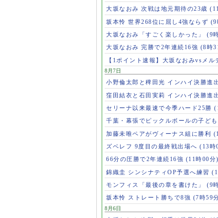
大坂なおみ 次戦は地元期待の23歳
(1
坂本怜 世界268位に屈し4強ならず
(
大坂なおみ「すごく楽しかった」
(9
大坂なおみ 完勝で2年連続16強
(8時3
【1ポイント速報】大坂なおみvsメ
8月7日
小野倫太郎と稗田光 インハイ決勝進
窪田結衣と石田実莉 インハイ決勝進
セリーナ以来最速で今季ハード25勝
千葉・幕張でピックルボールの子ど
加藤未唯ペアがヴィーナス組に勝利
(
ズベレフ 9度目の最終戦出場へ
(13時
66分の圧勝で2年連続16強
(11時00分
錦織圭 シンシナティOP予選へ練習
(
モンフィス「最後の章を書けた」
(9
坂本怜 ストレート勝ちで8強
(7時59
8月6日