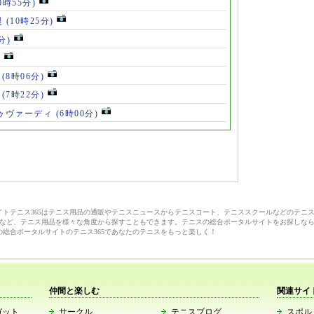
0時55分)
退
(10時25分)
分)
)
」
(8時06分)
破
(7時22分)
ドゥヴァーディ
(6時00分)
サイトテニス365はテニス用品の通販やテニスニュースからテニスコート、テニススクールなどのテニ
など、テニス用品を様々な角度から探すこともできます。テニスの総合ポータルサイトをお探しな
の総合ポータルサイトのテニス365であなたのテニスをもっと楽しく！
仲間と楽しむ
関連サイ
ガット
サークル
テニスブログ
スポルト