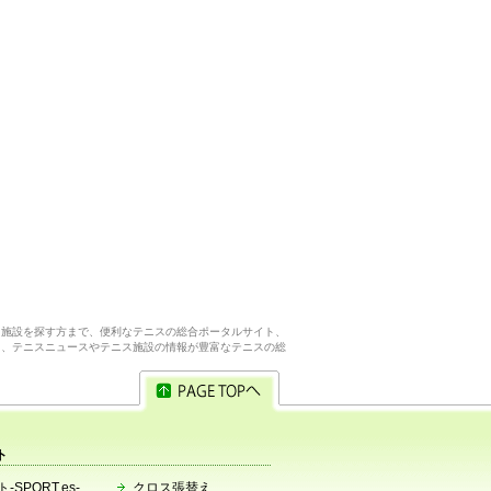
ス施設を探す方まで、便利なテニスの総合ポータルサイト、
ら、テニスニュースやテニス施設の情報が豊富なテニスの総
ト
-SPORT.es-
クロス張替え