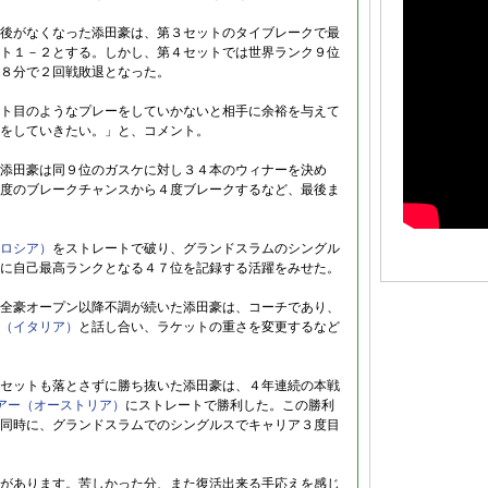
後がなくなった添田豪は、第３セットのタイブレークで最
ト１－２とする。しかし、第４セットでは世界ランク９位
８分で２回戦敗退となった。
ト目のようなプレーをしていかないと相手に余裕を与えて
をしていきたい。」と、コメント。
添田豪は同９位のガスケに対し３４本のウィナーを決め
度のブレークチャンスから４度ブレークするなど、最後ま
ロシア）
をストレートで破り、グランドスラムのシングル
に自己最高ランクとなる４７位を記録する活躍をみせた。
全豪オープン以降不調が続いた添田豪は、コーチであり、
（イタリア）
と話し合い、ラケットの重さを変更するなど
セットも落とさずに勝ち抜いた添田豪は、４年連続の本戦
アー（オーストリア）
にストレートで勝利した。この勝利
同時に、グランドスラムでのシングルスでキャリア３度目
があります。苦しかった分、また復活出来る手応えを感じ