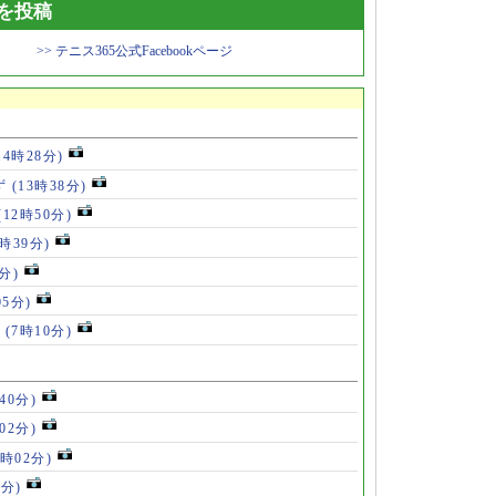
トを投稿
>> テニス365公式Facebookページ
14時28分)
ず
(13時38分)
(12時50分)
0時39分)
分)
05分)
ス
(7時10分)
40分)
02分)
4時02分)
9分)