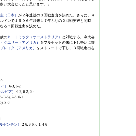
多い大会だったと思います。」
圭（日本）
が２年連続の３回戦進出を決めた。さらに、４
ルドンで１９９６年以来１７年ぶりの２回戦突破と同時
なる３回戦進出を決めた。
歳の
Ｂ・トミック（オーストラリア）
と対戦する。今大会
・クエリー（アメリカ）
をフルセットの末に下し勢いに乗
ブレイク（アメリカ）
をストレートで下し、３回戦進出を
0
タイ）
6-3, 6-2
セルビア）
6-2, 6-2, 6-4
, 7-5, 6-1
, 3-6
1
ルゼンチン）
2-6, 3-6, 6-1, 4-6