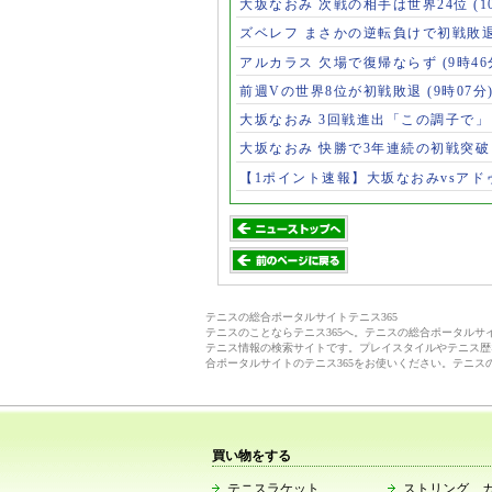
大坂なおみ 次戦の相手は世界24位
(1
ズベレフ まさかの逆転負けで初戦敗
アルカラス 欠場で復帰ならず
(9時46
前週Vの世界8位が初戦敗退
(9時07分
大坂なおみ 3回戦進出「この調子で
大坂なおみ 快勝で3年連続の初戦突
【1ポイント速報】大坂なおみvsア
テニスの総合ポータルサイトテニス365
テニスのことならテニス365へ。テニスの総合ポータル
テニス情報の検索サイトです。プレイスタイルやテニス歴
合ポータルサイトのテニス365をお使いください。テニス
買い物をする
テニスラケット
ストリング、