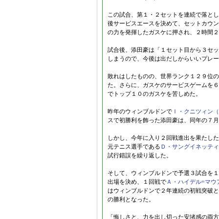
この試合、第１・２セットを連続で落とし
後サービスエースを決めて、セットカウン
の力を発揮したガスケに押され、２時間２
試合後、添田豪は「１セット目から３セッ
しまうので、今後は出だしからいいプレー
敗れはしたものの、世界ランク１２９位の
た。さらに、ガスケのサービスゲームを６
でトップ１０のガスケを苦しめた。
昨年のウィンブルドンで
Ｉ・クニツィン（
スで初勝利を飾った添田豪は、同年の７月
しかし、今年に入り２回戦進出を果たした
元テニス選手である
Ｄ・サングイネッティ
試行錯誤を繰り返した。
そして、ウィンブルドンで予選３試合を１
出場を決め、１回戦で
Ａ・ハイデル=マウ
はウィンブルドンで２年連続の初戦突破と
の勝利となった。
「悔しさと、力を出し切った安堵感の両方