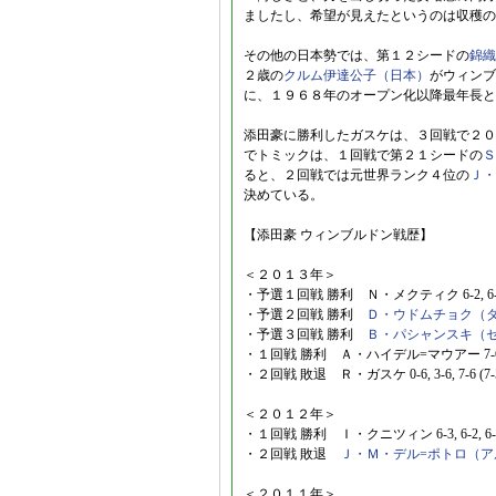
ましたし、希望が見えたというのは収穫の
その他の日本勢では、第１２シードの
錦織
２歳の
クルム伊達公子（日本）
がウィンブ
に、１９６８年のオープン化以降最年長と
添田豪に勝利したガスケは、３回戦で２０
でトミックは、１回戦で第２１シードの
Ｓ
ると、２回戦では元世界ランク４位の
Ｊ・
決めている。
【添田豪 ウィンブルドン戦歴】
＜２０１３年＞
・予選１回戦 勝利 Ｎ・メクティク 6-2, 6-
・予選２回戦 勝利
Ｄ・ウドムチョク（
・予選３回戦 勝利
Ｂ・パシャンスキ（
・１回戦 勝利 Ａ・ハイデル=マウアー 7-6 (8-6)
・２回戦 敗退 Ｒ・ガスケ 0-6, 3-6, 7-6 (7-5)
＜２０１２年＞
・１回戦 勝利 Ｉ・クニツィン 6-3, 6-2, 6-
・２回戦 敗退
Ｊ・Ｍ・デル=ポトロ（ア
＜２０１１年＞