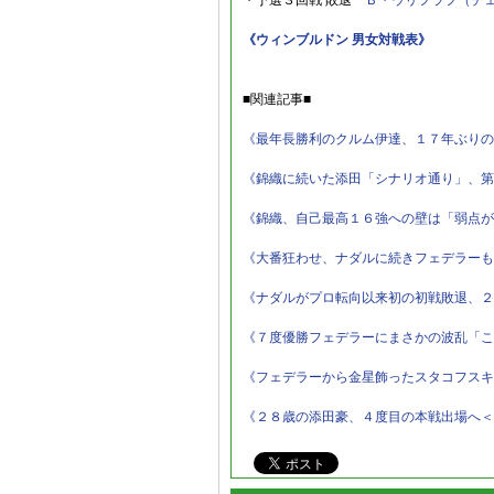
・予選３回戦 敗退
Ｂ・ウリフラフ（チ
《ウィンブルドン 男女対戦表》
■関連記事■
《最年長勝利のクルム伊達、１７年ぶりの
《錦織に続いた添田「シナリオ通り」、第
《錦織、自己最高１６強への壁は「弱点が
《大番狂わせ、ナダルに続きフェデラーも
《ナダルがプロ転向以来初の初戦敗退、２
《７度優勝フェデラーにまさかの波乱「こ
《フェデラーから金星飾ったスタコフスキ
《２８歳の添田豪、４度目の本戦出場へ＜