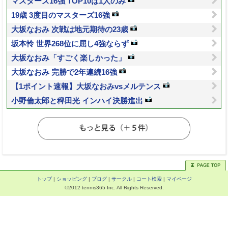
マスターズ16強 TOP10は1人のみ
19歳 3度目のマスターズ16強
大坂なおみ 次戦は地元期待の23歳
坂本怜 世界268位に屈し4強ならず
大坂なおみ「すごく楽しかった」
大坂なおみ 完勝で2年連続16強
【1ポイント速報】大坂なおみvsメルテンス
小野倫太郎と稗田光 インハイ決勝進出
トップ
|
ショッピング
|
ブログ
|
サークル
|
コート検索
|
マイページ
©2012 tennis365 Inc. All Rights Reserved.