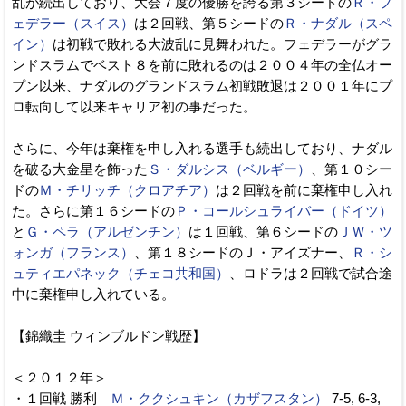
乱が続出しており、大会７度の優勝を誇る第３シードの
Ｒ・フ
ェデラー（スイス）
は２回戦、第５シードの
Ｒ・ナダル（スペ
イン）
は初戦で敗れる大波乱に見舞われた。フェデラーがグラ
ンドスラムでベスト８を前に敗れるのは２００４年の全仏オー
プン以来、ナダルのグランドスラム初戦敗退は２００１年にプ
ロ転向して以来キャリア初の事だった。
さらに、今年は棄権を申し入れる選手も続出しており、ナダル
を破る大金星を飾った
Ｓ・ダルシス（ベルギー）
、第１０シー
ドの
Ｍ・チリッチ（クロアチア）
は２回戦を前に棄権申し入れ
た。さらに第１６シードの
Ｐ・コールシュライバー（ドイツ）
と
Ｇ・ペラ（アルゼンチン）
は１回戦、第６シードの
ＪＷ・ツ
ォンガ（フランス）
、第１８シードのＪ・アイズナー、
Ｒ・シ
ュティエパネック（チェコ共和国）
、ロドラは２回戦で試合途
中に棄権申し入れている。
【錦織圭 ウィンブルドン戦歴】
＜２０１２年＞
・１回戦 勝利
Ｍ・ククシュキン（カザフスタン）
7-5, 6-3,