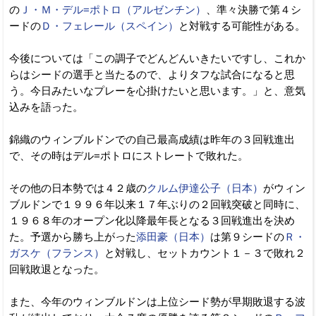
の
Ｊ・Ｍ・デル=ポトロ（アルゼンチン）
、準々決勝で第４シ
ードの
Ｄ・フェレール（スペイン）
と対戦する可能性がある。
今後については「この調子でどんどんいきたいですし、これか
らはシードの選手と当たるので、よりタフな試合になると思
う。今日みたいなプレーを心掛けたいと思います。」と、意気
込みを語った。
錦織のウィンブルドンでの自己最高成績は昨年の３回戦進出
で、その時はデル=ポトロにストレートで敗れた。
その他の日本勢では４２歳の
クルム伊達公子（日本）
がウィン
ブルドンで１９９６年以来１７年ぶりの２回戦突破と同時に、
１９６８年のオープン化以降最年長となる３回戦進出を決め
た。予選から勝ち上がった
添田豪（日本）
は第９シードの
Ｒ・
ガスケ（フランス）
と対戦し、セットカウント１－３で敗れ２
回戦敗退となった。
また、今年のウィンブルドンは上位シード勢が早期敗退する波