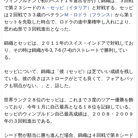
ウィンブルドンで初のベスト１６進出をかけて錦織は、３回戦
で第２３シードの
Ａ・セッピ（イタリア）
と対戦する。セッピ
は２回戦で３３歳のベテラン
Ｍ・ロドラ（フランス）
から第１
セットを先取した時点で、ロドラの途中棄権申し入れにより、
思わぬ形で３回戦進出となった。
錦織とセッピは、２０１１年のスイス・インドアで対戦してお
り、その時は錦織が6-3, 7-6 (7-4)のストレートで勝利してい
る。
セッピについて、錦織は「彼（セッピ）は芝でいい成績を残し
ている。彼の良さはストロークがとても良くて、フォアもバッ
クも弱点がない。」と、話した。
世界ランク２８位のセッピは、これまで３度のツアー優勝を飾
っており、今年１月に自己最高となる１８位を記録している。
セッピのウィンブルドン自己最高成績は、２００８・２００９
年の３回戦進出である。
シード勢が順当に勝ち進んだ場合、錦織は４回戦で第８シード