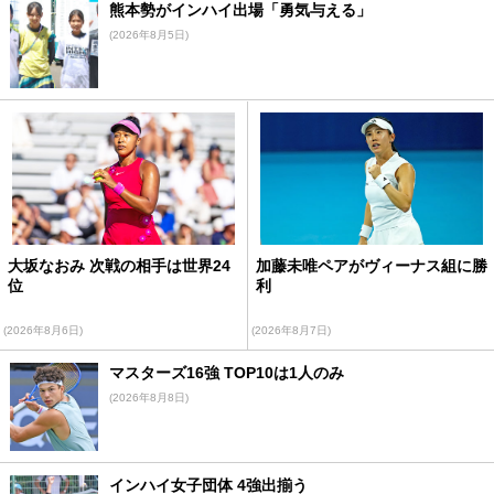
熊本勢がインハイ出場「勇気与える」
(2026年8月5日)
大坂なおみ 次戦の相手は世界24
加藤未唯ペアがヴィーナス組に勝
位
利
(2026年8月6日)
(2026年8月7日)
マスターズ16強 TOP10は1人のみ
(2026年8月8日)
インハイ女子団体 4強出揃う