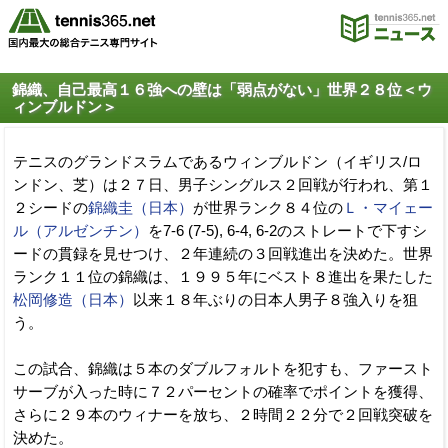
錦織、自己最高１６強への壁は「弱点がない」世界２８位＜ウ
ィンブルドン＞
テニスのグランドスラムであるウィンブルドン（イギリス/ロ
ンドン、芝）は２７日、男子シングルス２回戦が行われ、第１
２シードの
錦織圭（日本）
が世界ランク８４位の
Ｌ・マイェー
ル（アルゼンチン）
を7-6 (7-5), 6-4, 6-2のストレートで下すシ
ードの貫録を見せつけ、２年連続の３回戦進出を決めた。世界
ランク１１位の錦織は、１９９５年にベスト８進出を果たした
松岡修造（日本）
以来１８年ぶりの日本人男子８強入りを狙
う。
この試合、錦織は５本のダブルフォルトを犯すも、ファースト
サーブが入った時に７２パーセントの確率でポイントを獲得、
さらに２９本のウィナーを放ち、２時間２２分で２回戦突破を
決めた。