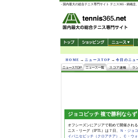
- 国内最大の総合テニス専門サイト テニス365 -
→
→
HOME
ニュースTOP
今日のニュ
ジョコビッチ 複で勝利ならず
オフシーズンにアジアで初めて開催される
ニス・リーグ（IPTL）は７日、
Ｎ・ジョ
イバニセビッチ（クロアチア）
、
Ｃ・ウォ