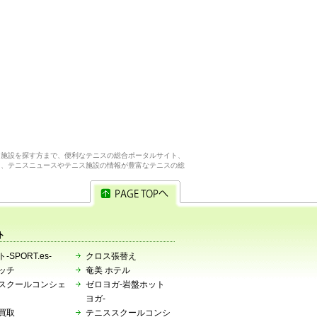
ス施設を探す方まで、便利なテニスの総合ポータルサイト、
ら、テニスニュースやテニス施設の情報が豊富なテニスの総
ト
-SPORT.es-
クロス張替え
ッチ
奄美 ホテル
スクールコンシェ
ゼロヨガ-岩盤ホット
ヨガ-
買取
テニススクールコンシ