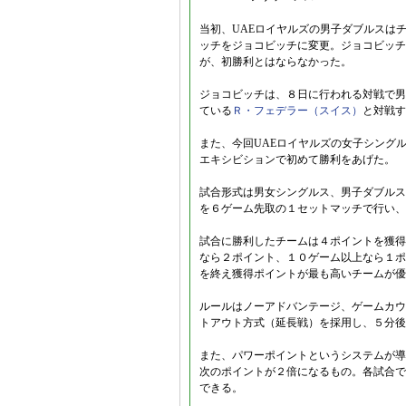
当初、UAEロイヤルズの男子ダブルスはチ
ッチをジョコビッチに変更。ジョコビッチ
が、初勝利とはならなかった。
ジョコビッチは、８日に行われる対戦で男
ている
Ｒ・フェデラー（スイス）
と対戦す
また、今回UAEロイヤルズの女子シング
エキシビションで初めて勝利をあげた。
試合形式は男女シングルス、男子ダブルス
を６ゲーム先取の１セットマッチで行い、
試合に勝利したチームは４ポイントを獲得
なら２ポイント、１０ゲーム以上なら１ポ
を終え獲得ポイントが最も高いチームが優
ルールはノーアドバンテージ、ゲームカウ
トアウト方式（延長戦）を採用し、５分後
また、パワーポイントというシステムが導
次のポイントが２倍になるもの。各試合で
できる。