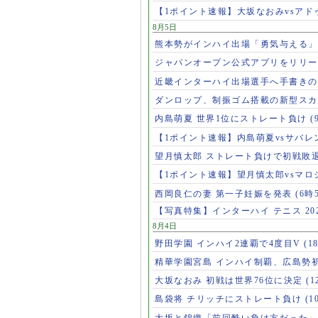
【1ポイント速報】大坂なおみvsア
8月5日
熊本勢がインハイ出場「勇気与える
ジャパンオープン公式アプリをリリ
近畿インターハイ出場選手へ手書き
ダンロップ、制振ゴム搭載の新型スカ
内島萌夏 世界1位にストレート負け
(
【1ポイント速報】内島萌夏vsサバレ
望月慎太郎 ストレート負けで初戦敗
【1ポイント速報】望月慎太郎vsマ
西岡良仁の妻 第一子妊娠を発表
(6時
【写真特集】インターハイ テニス 202
8月4日
野田学園 インハイ2連覇で4度目V
(1
精華学園宮島 インハイ制覇、広島勢
大坂なおみ 初戦は世界76位に決定
(1
島袋将 チリッチにストレート負け
(1
大坂と錦織「前回酷い負け方だった