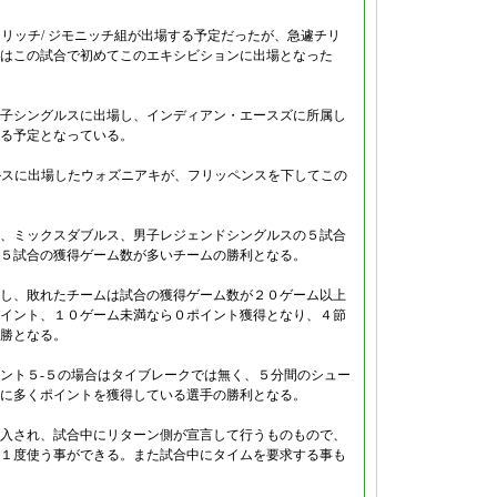
リッチ/ ジモニッチ組が出場する予定だったが、急遽チリ
はこの試合で初めてこのエキシビションに出場となった
子シングルスに出場し、インディアン・エースズに所属し
る予定となっている。
ルスに出場したウォズニアキが、フリッペンスを下してこの
、ミックスダブルス、男子レジェンドシングルスの５試合
５試合の獲得ゲーム数が多いチームの勝利となる。
し、敗れたチームは試合の獲得ゲーム数が２０ゲーム以上
イント、１０ゲーム未満なら０ポイント獲得となり、４節
勝となる。
ント５-５の場合はタイブレークでは無く、５分間のシュー
に多くポイントを獲得している選手の勝利となる。
入され、試合中にリターン側が宣言して行うものもので、
１度使う事ができる。また試合中にタイムを要求する事も