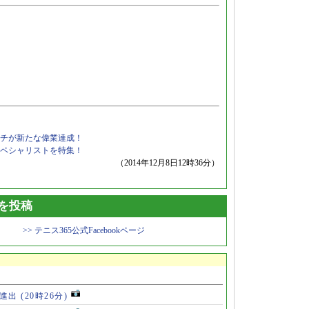
チが新たな偉業達成！
ペシャリストを特集！
（2014年12月8日12時36分）
トを投稿
>> テニス365公式Facebookページ
勝進出
(20時26分)