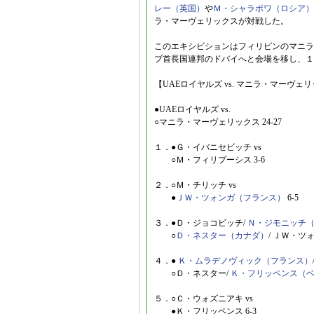
レー（英国）
や
Ｍ・シャラポワ（ロシア）
ラ・マーヴェリックスが対戦した。
このエキシビションはフィリピンのマニラ
ブ首長国連邦のドバイへと会場を移し、１
【UAEロイヤルズ vs. マニラ・マーヴェ
●UAEロイヤルズ vs.
○マニラ・マーヴェリックス 24-27
１．●Ｇ・イバニセビッチ vs
○Ｍ・フィリプーシス 3-6
２．○Ｍ・チリッチ vs
●
ＪＷ・ツォンガ（フランス）
6-5
３．●Ｄ・ジョコビッチ/
Ｎ・ジモニッチ
○
Ｄ・ネスター（カナダ）
/ ＪＷ・ツォ
４．●
Ｋ・ムラデノヴィック（フランス）
○Ｄ・ネスター/
Ｋ・フリッペンス（
５．○Ｃ・ウォズニアキ vs
●Ｋ・フリッペンス 6-3