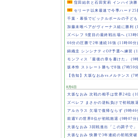
窪田結衣と石田実莉 インハイ決
セリーナ以来最速で今季ハード2
千葉・幕張でピックルボールの子ど
加藤未唯ペアがヴィーナス組に勝利
(
ズベレフ 9度目の最終戦出場へ
(13時
66分の圧勝で2年連続16強
(11時00分
錦織圭 シンシナティOP予選へ練習
(
モンフィス「最後の章を書けた」
(9
坂本怜 ストレート勝ちで8強
(7時59
【告知】大坂なおみvsメルテンス
(7
8月6日
大坂なおみ 次戦の相手は世界24位
(1
ズベレフ まさかの逆転負けで初戦敗
アルカラス 欠場で復帰ならず
(9時46
前週Vの世界8位が初戦敗退
(9時07分
大坂なおみ 3回戦進出「この調子で
大坂なおみ 快勝で3年連続の初戦突