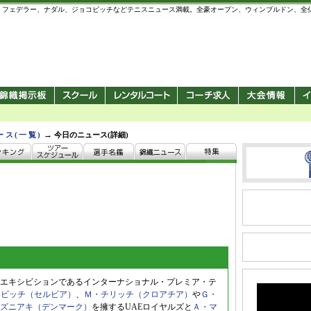
 錦織圭、フェデラー、ナダル、ジョコビッチなどテニスニュース満載。全豪オープン、ウィンブルドン、
→
ース(一覧)
今日のニュース(詳細)
エキシビションであるインターナショナル・プレミア・テ
コビッチ（セルビア）
、
Ｍ・チリッチ（クロアチア）
や
Ｇ・
ズニアキ（デンマーク）
を擁するUAEロイヤルズと
Ａ・マ