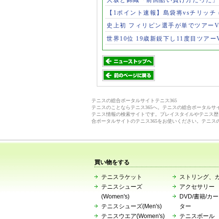
【1ポイント速報】島袋将vsチリッチ
史上初 フィリピン選手が単でツアー
世界10位 19歳新鋭下し11度目ツアー
テニスの総合ポータルサイトテニス365
テニスのことならテニス365へ。テニスの総合ポータル
テニス情報の検索サイトです。プレイスタイルやテニス歴
合ポータルサイトのテニス365をお使いください。テニス
買い物をする
テニスラケット
ストリング、
テニスシューズ
アクセサリー
(Women's)
DVD/書籍/カ
テニスシューズ(Men's)
ター
テニスウエア(Women's)
テニスボール