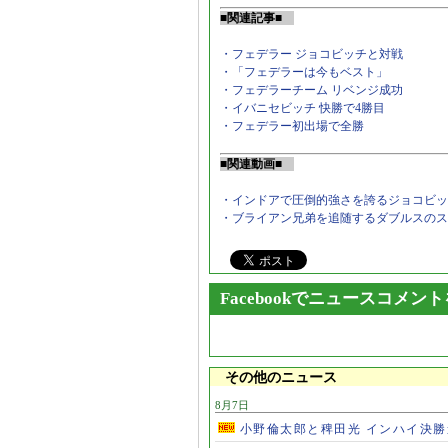
■関連記事■
・フェデラー ジョコビッチと対戦
・「フェデラーは今もベスト」
・フェデラーチーム リベンジ成功
・イバニセビッチ 快勝で4勝目
・フェデラー初出場で全勝
■関連動画■
・インドアで圧倒的強さを誇るジョコビッ
・ブライアン兄弟を追随するダブルスのス
Facebookでニュースコメン
その他のニュース
8月7日
小野倫太郎と稗田光 インハイ決