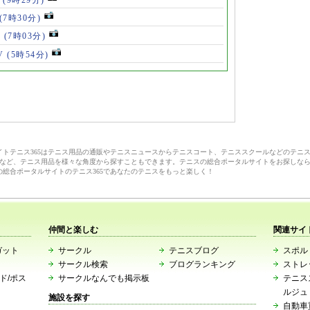
(7時30分)
V
(7時03分)
V
(5時54分)
サイトテニス365はテニス用品の通販やテニスニュースからテニスコート、テニススクールなどのテニ
など、テニス用品を様々な角度から探すこともできます。テニスの総合ポータルサイトをお探しな
の総合ポータルサイトのテニス365であなたのテニスをもっと楽しく！
仲間と楽しむ
関連サイ
ガット
サークル
テニスブログ
スポルト
サークル検索
ブログランキング
ストレ
ード/ポス
サークルなんでも掲示板
テニス
ルジュ
施設を探す
自動車