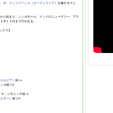
、
Ｍ・フィリプーシス（オーストラリア）
を擁するマニ
から始まり、シンガポール、インドのニューデリー、アラ
２月１３日まで行われる。
リックス】
（セルビア）
組 vs
ンガ組 5-6
/ Ｎ・ジモニッチ組 vs
ベルギー）
組 2-6