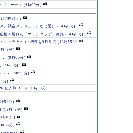
ドゥヴァーディ
(6時00分)
」
(17時51分)
ース、試合スケジュールなど通知
(14時06分)
の応援を届ける「エールコップ」実施
(14時00分)
ッシュラケット4機種を9月発売
(13時55分)
9時48分)
ンカ
(8時00分)
退
(7時30分)
ロジャン
(7時30分)
58分)
6 個人戦 3日目
(0時00分)
8時54分)
初
(18時48分)
2時48分)
0時38分)
」
(9時29分)