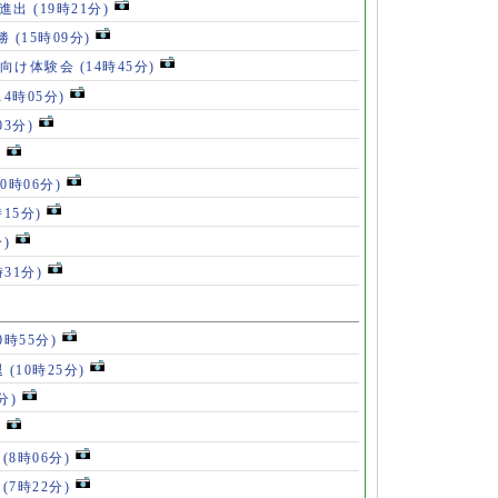
勝進出
(19時21分)
5勝
(15時09分)
も向け体験会
(14時45分)
14時05分)
03分)
)
10時06分)
時15分)
分)
時31分)
0時55分)
退
(10時25分)
分)
)
」
(8時06分)
破
(7時22分)