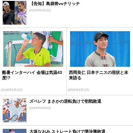
【告知】島袋将vsチリッチ
(2026年8月2日)
酷暑インターハイ 会場は気温43
西岡良仁 日本テニスの現状と未
度!?
来語る
(2026年8月3日)
(2026年8月1日)
ズベレフ まさかの逆転負けで初戦敗退
(2026年8月6日)
大坂なおみ ストレート負けで準決勝敗退