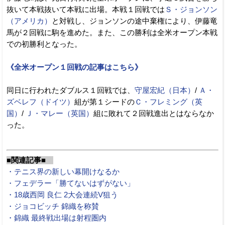
抜いて本戦抜いて本戦に出場。本戦１回戦では
Ｓ・ジョンソン
（アメリカ）
と対戦し、ジョンソンの途中棄権により、伊藤竜
馬が２回戦に駒を進めた。また、この勝利は全米オープン本戦
での初勝利となった。
《全米オープン１回戦の記事はこちら》
同日に行われたダブルス１回戦では、
守屋宏紀（日本）
/
Ａ・
ズベレフ（ドイツ）
組が第１シードの
Ｃ・フレミング（英
国）
/
Ｊ・マレー（英国）
組に敗れて２回戦進出とはならなか
った。
■関連記事■
・テニス界の新しい幕開けなるか
・フェデラー「勝てないはずがない」
・18歳西岡 良仁 2大会連続V狙う
・ジョコビッチ 錦織を称賛
・錦織 最終戦出場は射程圏内