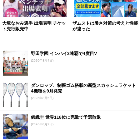
大坂なおみ選手 出場表明 チケッ
ザムストは暑さ対策の考えと性能
ト先行販売中
が違った
野田学園 インハイ2連覇で4度目V
(2026年8月4日)
ダンロップ、制振ゴム搭載の新型スカッシュラケット
4機種を9月発売
(2026年8月5日)
錦織圭 世界118位に完敗で予選敗退
(2026年8月2日)