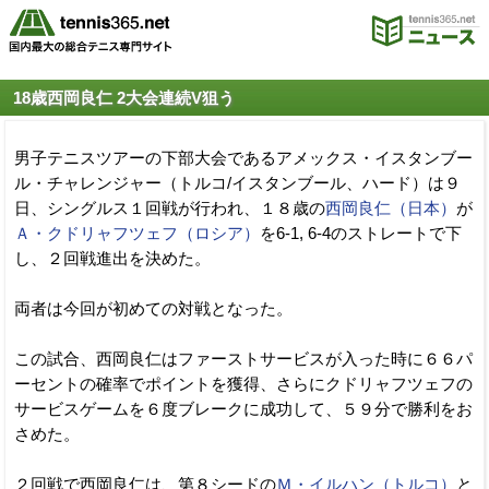
18歳西岡良仁 2大会連続V狙う
男子テニスツアーの下部大会であるアメックス・イスタンブー
ル・チャレンジャー（トルコ/イスタンブール、ハード）は９
日、シングルス１回戦が行われ、１８歳の
西岡良仁（日本）
が
Ａ・クドリャフツェフ（ロシア）
を6-1, 6-4のストレートで下
し、２回戦進出を決めた。
両者は今回が初めての対戦となった。
この試合、西岡良仁はファーストサービスが入った時に６６パ
ーセントの確率でポイントを獲得、さらにクドリャフツェフの
サービスゲームを６度ブレークに成功して、５９分で勝利をお
さめた。
２回戦で西岡良仁は、第８シードの
Ｍ・イルハン（トルコ）
と