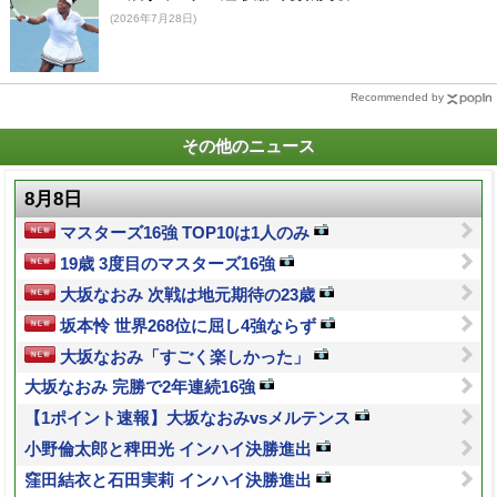
(2026年7月28日)
Recommended by
その他のニュース
8月8日
マスターズ16強 TOP10は1人のみ
19歳 3度目のマスターズ16強
大坂なおみ 次戦は地元期待の23歳
坂本怜 世界268位に屈し4強ならず
大坂なおみ「すごく楽しかった」
大坂なおみ 完勝で2年連続16強
【1ポイント速報】大坂なおみvsメルテンス
小野倫太郎と稗田光 インハイ決勝進出
窪田結衣と石田実莉 インハイ決勝進出