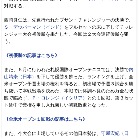
対戦する。
西岡良仁は、先週行われたプサン・チャレンジャーの決勝で、
Ｓ・デウバーマン（インド）
をフルセットの末に下してチャレ
ンジャー大会初優勝を果たした。今回は２大会連続優勝を狙
う。
《初優勝の記事はこちら》
また、６月に行われた札幌国際オープンテニスでは、決勝で
内
山靖崇（日本）
を下して優勝を飾った。ランキングを上げ、全
米オープン予選出場の権利を得ると、初出場で予選３試合を勝
ち抜いて本戦出場を決めた。本戦では体調不良のため万全な状
態で臨めず、
Ｐ・ロレンジ（イタリア）
との１回戦、第３セッ
ト途中で棄権を申し入れ悔しい初戦敗退となった。
《全米オープン１回戦の記事はこちら》
また、今大会に出場しているその他日本勢は、
守屋宏紀（日