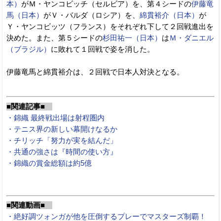
本）
がＭ・ヤンコビッチ（セルビア）を、第４シードの
伊藤竜
馬（日本）
がＶ・バルダ（ロシア）を、
綿貫裕介（日本）
が
Ｙ・ヤンコビッツ（フランス）をそれぞれ下して２回戦進出を
決めた。また、第５シードの
杉田祐一（日本）
は
Ｍ・ダニエル
（ブラジル）
に敗れて１回戦で姿を消した。
伊藤竜馬と綿貫裕介は、２回戦で日本人対決となる。
■関連記事■
・錦織 最終戦出場は射程圏内
・テニス界の新しい幕開けなるか
・チリッチ「努力が実を結んだ」
・共通の強さは『時間の使い方』
・錦織の賞金総額は約5億
■関連動画■
・絶好調ツォンガが他を圧倒するプレーでマスターズ制覇！