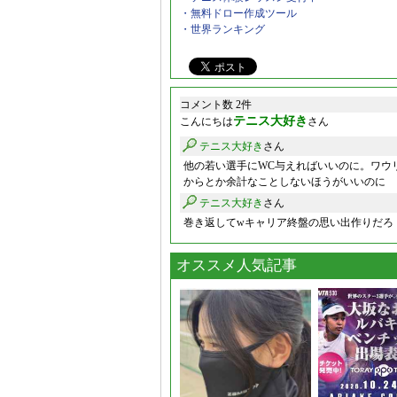
・無料ドロー作成ツール
・世界ランキング
コメント数 2件
テニス大好き
こんにちは
さん
テニス大好き
さん
他の若い選手にWC与えればいいのに。ワウ
からとか余計なことしないほうがいいのに
テニス大好き
さん
巻き返してwキャリア終盤の思い出作りだろ
オススメ人気記事