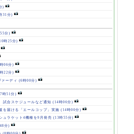
分)
時31分)
55分)
10時25分)
8時06分)
7時22分)
ヴァーディ
(6時00分)
17時51分)
、試合スケジュールなど通知
(14時06分)
援を届ける「エールコップ」実施
(14時00分)
シュラケット4機種を9月発売
(13時55分)
48分)
カ
(8時00分)