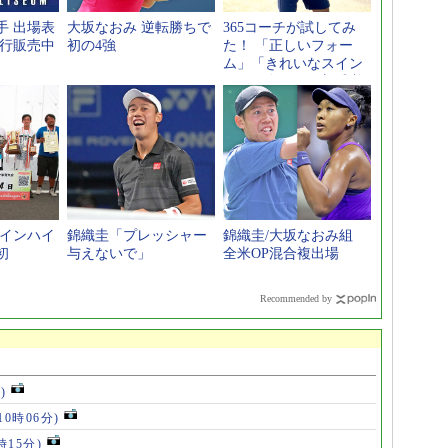
手 出場表
大坂なおみ 逆転勝ちで
365コーチが試してみ
先行販売中
初の4強
た！ 「正しいフォー
ム」「きれいなスイン
グ」が身につく新感覚
スポーツギア
 インハイ
錦織圭「プレッシャー
錦織圭/大坂なおみ組
初
与えないで」
全米OP混合複出場
Recommended by
)
10時06分)
時15分)