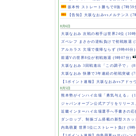
坂本怜 ストレート勝ちで8強
(7時59
【告知】大坂なおみvsメルテンス
(7
8月6日
大坂なおみ 次戦の相手は世界24位
(10時
ズベレフ まさかの逆転負けで初戦敗退
(
アルカラス 欠場で復帰ならず
(9時46分)
前週Vの世界8位が初戦敗退
(9時07分)
大坂なおみ 3回戦進出「この調子で」
(
大坂なおみ 快勝で3年連続の初戦突破
(
【1ポイント速報】大坂なおみvsアドゥ
8月5日
熊本勢がインハイ出場「勇気与える」
(
ジャパンオープン公式アプリをリリース
近畿インターハイ出場選手へ手書きの応
ダンロップ、制振ゴム搭載の新型スカッ
内島萌夏 世界1位にストレート負け
(9時
【1ポイント速報】内島萌夏vsサバレン