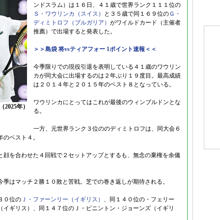
ンドスラム）は１６日、４１歳で世界ランク１１１位の
Ｓ・ワウリンカ（スイス）
と３５歳で同１６９位の
Ｇ・
ディミトロフ（ブルガリア）
がワイルドカード（主催者
推薦）で出場すると発表した。
＞＞島袋 将vsティアフォー 1ポイント速報＜＜
今季限りでの現役引退を表明している４１歳のワウリン
カが同大会に出場するのは２年ぶり１９度目。最高成績
は２０１４年と２０１５年のベスト８となっている。
ワウリンカにとってはこれが最後のウィンブルドンとな
2025年）
る。
一方、元世界ランク３位ののディミトロフは、同大会６
年のベスト４。
と顔を合わせた４回戦で２セットアップとするも、無念の棄権を余儀
今季はマッチ２勝１０敗と苦戦。芝での巻き返しが期待される。
３０位の
Ｊ・ファーンリー（イギリス）
、同１４０位の・フェリー
（イギリス）、同１４７位のＪ・ピニントン・ジョーンズ（イギリ