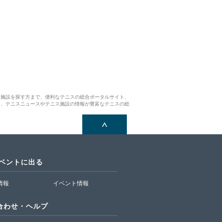
ス施設を探す方まで、便利なテニスの総合ポータルサイト、
ら、テニスニュースやテニス施設の情報が豊富なテニスの総
イベントに出る
T情報
イベント情報
合わせ・ヘルプ