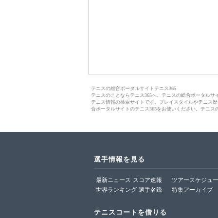
テニスの総合ポータルサイトテニス365
テニスのことならテニス365へ。テニスの総合ポータル
テニス情報の検索サイトです。プレイスタイルやテニス歴
合ポータルサイトのテニス365をお使いください。テニス
選手情報を見る
最新ニュース
スコア速報
ツアースケジュ
世界ランキング
選手名鑑
特集アーカイブ
テニスコートを借りる