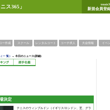
tennis3
ニス365」
新規会員登
ロー作成
スクール
レンタルコート
コーチ求人
大会情報
イベ
→
(一覧)
今日のニュース(詳細)
場決定
テニスのウィンブルドン（イギリス/ロンドン、芝、グラ