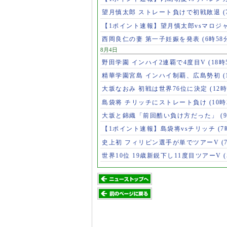
望月慎太郎 ストレート負けで初戦敗退
【1ポイント速報】望月慎太郎vsマロジ
西岡良仁の妻 第一子妊娠を発表
(6時58
8月4日
野田学園 インハイ2連覇で4度目V
(18時
精華学園宮島 インハイ制覇、広島勢初
(
大坂なおみ 初戦は世界76位に決定
(12時
島袋将 チリッチにストレート負け
(10時
大坂と錦織「前回酷い負け方だった」
(
【1ポイント速報】島袋将vsチリッチ
(7
史上初 フィリピン選手が単でツアーV
(
世界10位 19歳新鋭下し11度目ツアーV