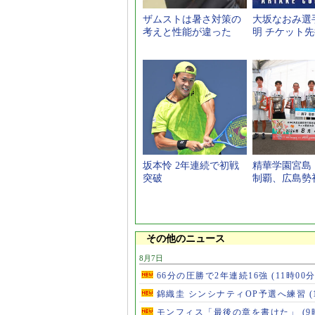
ザムストは暑さ対策の
大坂なおみ選
考えと性能が違った
明 チケット
坂本怜 2年連続で初戦
精華学園宮島
突破
制覇、広島勢
その他のニュース
8月7日
66分の圧勝で2年連続16強
(11時00分
錦織圭 シンシナティOP予選へ練習
(
モンフィス「最後の章を書けた」
(9