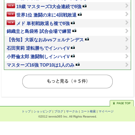
19歳 マスターズ3大会連続で8強
世界1位 激闘の末に4回戦敗退
メド 単初戦敗退も複で8強
錦織圭と島袋将 試合会場で練習
【告知】大坂なおみvsフェルナンデス
石田実莉 逆転勝ちでインハイV
小野倫太郎 激闘制しインハイV
マスターズ16強 TOP10は1人のみ
トップ
|
ショッピング
|
ブログ
|
サークル
|
コート検索
|
マイページ
©2012 tennis365 Inc. All Rights Reserved.