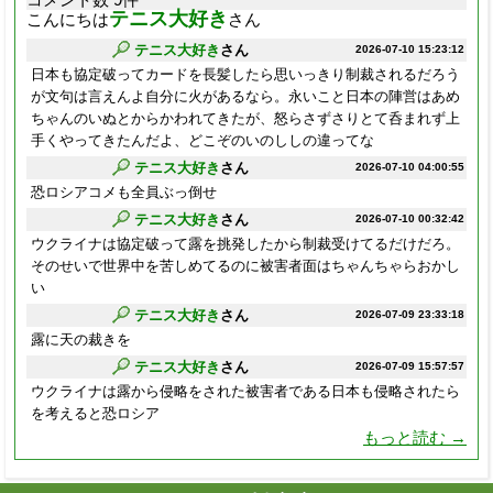
コメント数 9件
テニス大好き
こんにちは
さん
テニス大好き
さん
2026-07-10 15:23:12
日本も協定破ってカードを長髪したら思いっきり制裁されるだろう
が文句は言えんよ自分に火があるなら。永いこと日本の陣営はあめ
ちゃんのいぬとからかわれてきたが、怒らさずさりとて呑まれず上
手くやってきたんだよ、どこぞのいのししの違ってな
テニス大好き
さん
2026-07-10 04:00:55
恐ロシアコメも全員ぶっ倒せ
テニス大好き
さん
2026-07-10 00:32:42
ウクライナは協定破って露を挑発したから制裁受けてるだけだろ。
そのせいで世界中を苦しめてるのに被害者面はちゃんちゃらおかし
い
テニス大好き
さん
2026-07-09 23:33:18
露に天の裁きを
テニス大好き
さん
2026-07-09 15:57:57
ウクライナは露から侵略をされた被害者である日本も侵略されたら
を考えると恐ロシア
もっと読む →