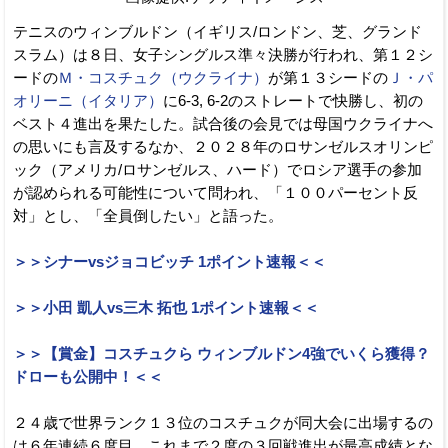
テニスのウィンブルドン（イギリス/ロンドン、芝、グランド
スラム）は８日、女子シングルス準々決勝が行われ、第１２シ
ードの
Ｍ・コスチュク（ウクライナ）
が第１３シードの
Ｊ・パ
オリーニ（イタリア）
に6-3, 6-2のストレートで快勝し、初の
ベスト４進出を果たした。試合後の会見では母国ウクライナへ
の思いにも言及するなか、２０２８年のロサンゼルスオリンピ
ック（アメリカ/ロサンゼルス、ハード）でロシア選手の参加
が認められる可能性について問われ、「１００パーセント反
対」とし、「全員倒したい」と語った。
＞＞シナーvsジョコビッチ 1ポイント速報＜＜
＞＞小田 凱人vs三木 拓也 1ポイント速報＜＜
＞＞【賞金】コスチュクら ウィンブルドン4強でいくら獲得？
ドローも公開中！＜＜
２４歳で世界ランク１３位のコスチュクが同大会に出場するの
は６年連続６度目。これまで２度の３回戦進出が最高成績とな