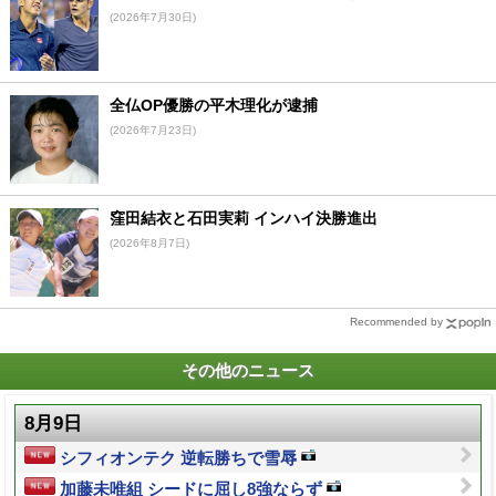
(2026年7月30日)
全仏OP優勝の平木理化が逮捕
(2026年7月23日)
窪田結衣と石田実莉 インハイ決勝進出
(2026年8月7日)
Recommended by
その他のニュース
8月9日
シフィオンテク 逆転勝ちで雪辱
加藤未唯組 シードに屈し8強ならず