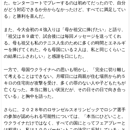
た。センターコートでプレーするのは初めてだったので、自分
がどう対応できるか分からなかったけど、すべてに満足してい
る」と勝利を喜んだ。
また、今大会初の４強入りは「母か祖父に捧げたい」と語り、
「祖父は８９歳で、試合後には毎回メッセージを送ってくれ
る。母も祖父も私のテニス人生のために多くの時間とエネルギ
ーを捧げてくれた。今も母国にいる２人は、私と同じくらいこ
の結果にふさわしい」と感謝を口にした。
一方で、母国ウクライナへの思いも明かし、「完全に切り離し
て考えることはできない。月曜日には両親が住む場所から約５
キロの住宅街が攻撃を受け、多くの罪のない人や子どもたちが
亡くなった。本当に難しい状況だが、その日その日で向き合っ
ている」と胸中を語った。
さらに、２０２８年のロサンゼルスオリンピックでロシア選手
の参加が認められる可能性については、「本当にひどいこと。
ウクライナだけではなく、すべての国にとってフェアプレーと
は程遠い。私は１００パーセントこの決定に反対している」と