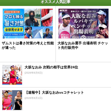
オススメ人気記事
ザムストは暑さ対策の考えと性能
大坂なおみ選手 出場表明 チケッ
が違った
ト先行販売中
大坂なおみ 次戦の相手は世界24位
(2026年8月6日)
【速報中】大坂なおみvsコチャレット
(2026年8月1日)