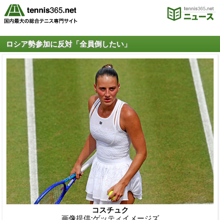
ロシア勢参加に反対「全員倒したい」
コスチュク
画像提供:ゲッティイメージズ