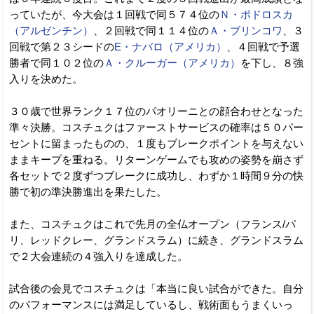
っていたが、今大会は１回戦で同５７４位の
Ｎ・ポドロスカ
（アルゼンチン）
、２回戦で同１１４位の
Ａ・ブリンコワ
、３
回戦で第２３シードの
E・ナバロ（アメリカ）
、４回戦で予選
勝者で同１０２位の
Ａ・クルーガー（アメリカ）
を下し、８強
入りを決めた。
３０歳で世界ランク１７位のパオリーニとの顔合わせとなった
準々決勝。コスチュクはファーストサービスの確率は５０パー
セントに留まったものの、１度もブレークポイントを与えない
ままキープを重ねる。リターンゲームでも攻めの姿勢を崩さず
各セットで２度ずつブレークに成功し、わずか１時間９分の快
勝で初の準決勝進出を果たした。
また、コスチュクはこれで先月の全仏オープン（フランス/パ
リ、レッドクレー、グランドスラム）に続き、グランドスラム
で２大会連続の４強入りを達成した。
試合後の会見でコスチュクは「本当に良い試合ができた。自分
のパフォーマンスには満足しているし、戦術面もうまくいっ