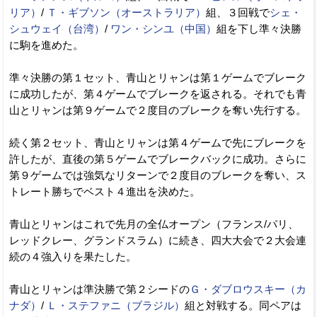
リア）
/
Ｔ・ギブソン（オーストラリア）
組、３回戦で
シェ・
シュウェイ（台湾）
/
ワン・シンユ（中国）
組を下し準々決勝
に駒を進めた。
準々決勝の第１セット、青山とリャンは第１ゲームでブレーク
に成功したが、第４ゲームでブレークを返される。それでも青
山とリャンは第９ゲームで２度目のブレークを奪い先行する。
続く第２セット、青山とリャンは第４ゲームで先にブレークを
許したが、直後の第５ゲームでブレークバックに成功。さらに
第９ゲームでは強気なリターンで２度目のブレークを奪い、ス
トレート勝ちでベスト４進出を決めた。
青山とリャンはこれで先月の全仏オープン（フランス/パリ、
レッドクレー、グランドスラム）に続き、四大大会で２大会連
続の４強入りを果たした。
青山とリャンは準決勝で第２シードの
Ｇ・ダブロウスキー（カ
ナダ）
/
Ｌ・ステファニ（ブラジル）
組と対戦する。同ペアは