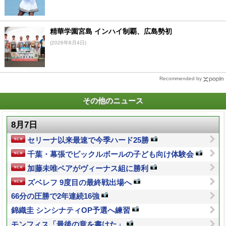
精華学園宮島 インハイ制覇、広島勢初
(2026年8月4日)
Recommended by
その他のニュース
8月7日
セリーナ以来最速で今季ハード25勝
千葉・幕張でピックルボールの子ども向け体験会
加藤未唯ペアがヴィーナス組に勝利
ズベレフ 9度目の最終戦出場へ
66分の圧勝で2年連続16強
錦織圭 シンシナティOP予選へ練習
モンフィス「最後の章を書けた」