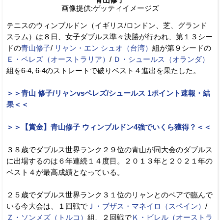
画像提供:ゲッティイメージズ
テニスのウィンブルドン（イギリス/ロンドン、芝、グランド
スラム）は８日、女子ダブルス準々決勝が行われ、第１３シー
ドの
青山修子
/
リャン・エン シュオ（台湾）
組が第９シードの
Ｅ・ペレズ（オーストラリア）
/
Ｄ・シュールス（オランダ）
組を6-4, 6-4のストレートで破りベスト４進出を果たした。
＞＞青山 修子/リャンvsペレズ/シュールス 1ポイント速報・結
果＜＜
＞＞【賞金】青山修子 ウィンブルドン4強でいくら獲得？＜＜
３８歳でダブルス世界ランク２９位の青山が同大会のダブルス
に出場するのは６年連続１４度目。２０１３年と２０２１年の
ベスト４が最高成績となっている。
２５歳でダブルス世界ランク３１位のリャンとのペアで臨んで
いる今大会は、１回戦で
Ｊ・ブザス・マネイロ（スペイン）
/
Ｚ・ソンメズ（トルコ）
組、２回戦で
Ｋ・ビレル（オーストラ