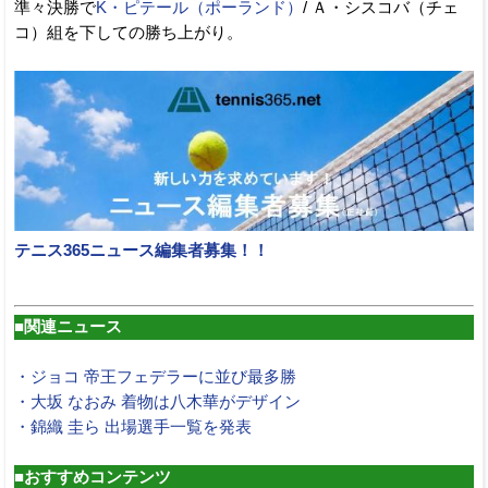
準々決勝で
K・ピテール（ポーランド）
/ Ａ・シスコバ（チェ
コ）組を下しての勝ち上がり。
テニス365ニュース編集者募集！！
■関連ニュース
・ジョコ 帝王フェデラーに並び最多勝
・大坂 なおみ 着物は八木華がデザイン
・錦織 圭ら 出場選手一覧を発表
■おすすめコンテンツ