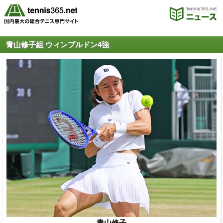
青山修子組 ウィンブルドン4強
青山修子