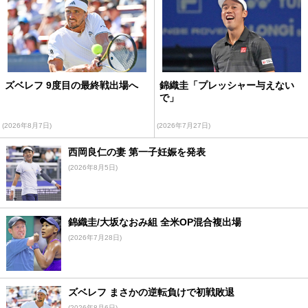
ズベレフ 9度目の最終戦出場へ
錦織圭「プレッシャー与えない
で」
(2026年8月7日)
(2026年7月27日)
西岡良仁の妻 第一子妊娠を発表
(2026年8月5日)
錦織圭/大坂なおみ組 全米OP混合複出場
(2026年7月28日)
ズベレフ まさかの逆転負けで初戦敗退
(2026年8月6日)