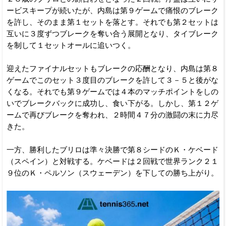
ービスキープが続いたが、内島は第９ゲームで痛恨のブレーク
を許し、そのまま第１セットを落とす。それでも第２セットは
互いに３度ずつブレークを奪い合う展開となり、タイブレーク
を制して１セットオールに追いつく。
迎えたファイナルセットもブレークの応酬となり、内島は第８
ゲームでこのセット３度目のブレークを許して３－５と後がな
くなる。それでも第９ゲームでは４本のマッチポイントをしの
いでブレークバックに成功し、食い下がる。しかし、第１２ゲ
ームで再びブレークを奪われ、２時間４７分の激闘の末に力尽
きた。
一方、勝利したブリロは準々決勝で第８シードのＫ・ケベード
（スペイン）と対戦する。ケベードは２回戦で世界ランク２１
９位のＫ・ペルソン（スウェーデン）を下しての勝ち上がり。