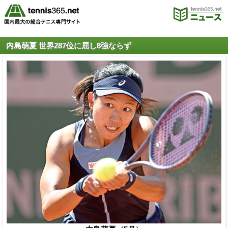
内島萌夏 世界287位に屈し8強ならず