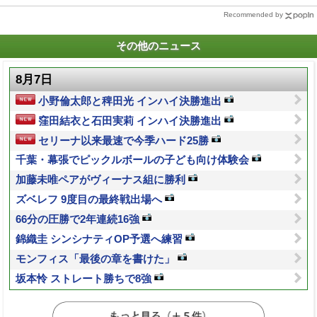
Recommended by
その他のニュース
8月7日
小野倫太郎と稗田光 インハイ決勝進出
窪田結衣と石田実莉 インハイ決勝進出
セリーナ以来最速で今季ハード25勝
千葉・幕張でピックルボールの子ども向け体験会
加藤未唯ペアがヴィーナス組に勝利
ズベレフ 9度目の最終戦出場へ
66分の圧勝で2年連続16強
錦織圭 シンシナティOP予選へ練習
モンフィス「最後の章を書けた」
坂本怜 ストレート勝ちで8強