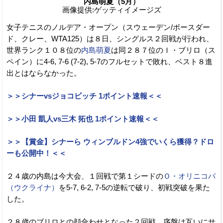
内島萌夏（5月）
画像提供:ゲッティイメージズ
女子テニスのノルデア・オープン（スウェーデン/ボースダー
ド、クレー、WTA125）は８日、シングルス２回戦が行われ、
世界ランク１０８位の
内島萌夏
は同２８７位のＩ・ブリロ（ス
ペイン）に4-6, 7-6 (7-2), 5-7のフルセットで敗れ、ベスト８進
出とはならなかった。
＞＞シナーvsジョコビッチ 1ポイント速報＜＜
＞＞小田 凱人vs三木 拓也 1ポイント速報＜＜
＞＞【賞金】シナーら ウィンブルドン4強でいくら獲得？ドロ
ーも公開中！＜＜
２４歳の内島は今大会、１回戦で第１シードの
Ｏ・オリニコバ
（ウクライナ）
を5-7, 6-2, 7-5の逆転で破り、初戦突破を果た
した。
２８歳のブリロとの顔合わせとなった２回戦。序盤は互いにサ