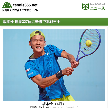
坂本怜 世界327位に辛勝で本戦王手
坂本怜（4月）
画像提供:ゲッティイメージズ