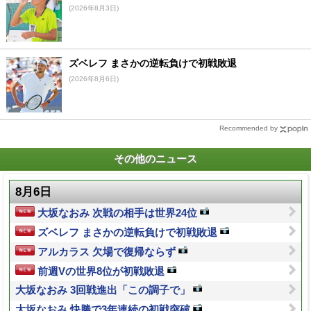
(2026年8月3日)
ズベレフ まさかの逆転負けで初戦敗退
(2026年8月6日)
Recommended by
その他のニュース
8月6日
大坂なおみ 次戦の相手は世界24位
ズベレフ まさかの逆転負けで初戦敗退
アルカラス 欠場で復帰ならず
前週Vの世界8位が初戦敗退
大坂なおみ 3回戦進出「この調子で」
大坂なおみ 快勝で3年連続の初戦突破