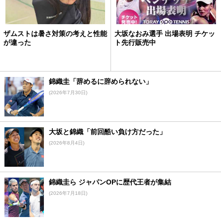
ザムストは暑さ対策の考えと性能
大坂なおみ選手 出場表明 チケッ
が違った
ト先行販売中
錦織圭「辞めるに辞められない」
(2026年7月30日)
大坂と錦織「前回酷い負け方だった」
(2026年8月4日)
錦織圭ら ジャパンOPに歴代王者が集結
(2026年7月18日)