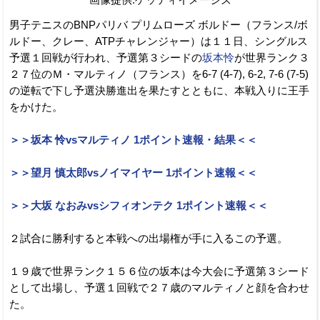
男子テニスのBNPパリバ プリムローズ ボルドー（フランス/ボ
ルドー、クレー、ATPチャレンジャー）は１１日、シングルス
予選１回戦が行われ、予選第３シードの
坂本怜
が世界ランク３
２７位のＭ・マルティノ（フランス）を6-7 (4-7), 6-2, 7-6 (7-5)
の逆転で下し予選決勝進出を果たすとともに、本戦入りに王手
をかけた。
＞＞坂本 怜vsマルティノ 1ポイント速報・結果＜＜
＞＞望月 慎太郎vsノイマイヤー 1ポイント速報＜＜
＞＞大坂 なおみvsシフィオンテク 1ポイント速報＜＜
２試合に勝利すると本戦への出場権が手に入るこの予選。
１９歳で世界ランク１５６位の坂本は今大会に予選第３シード
として出場し、予選１回戦で２７歳のマルティノと顔を合わせ
た。