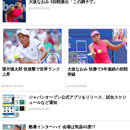
大坂なおみ 3回戦進出「この調子で」
(2026年8月6日)
望月慎太郎 快進撃で世界ランク
大坂なおみ 快勝で3年連続の初戦
上昇
突破
(2026年7月13日)
(2026年8月6日)
ジャパンオープン公式アプリをリリース、試合スケジ
ュールなど通知
(2026年8月5日)
酷暑インターハイ 会場は気温43度!?