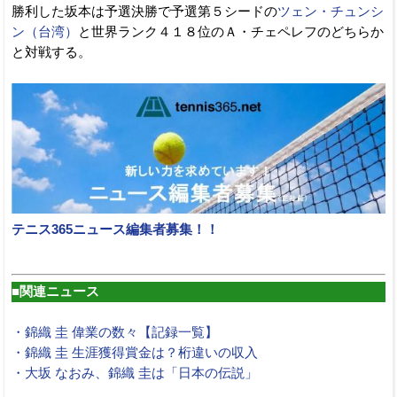
勝利した坂本は予選決勝で予選第５シードの
ツェン・チュンシ
ン（台湾）
と世界ランク４１８位のＡ・チェペレフのどちらか
と対戦する。
テニス365ニュース編集者募集！！
■関連ニュース
・錦織 圭 偉業の数々【記録一覧】
・錦織 圭 生涯獲得賞金は？桁違いの収入
・大坂 なおみ、錦織 圭は「日本の伝説」