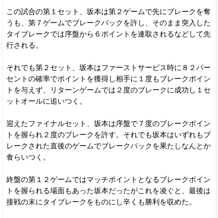
この試合の第１セット、坂本は第２ゲームで先にブレークを奪
うも、第７ゲームでブレークバックを許し、そのまま突入した
タイブレークでは序盤から６ポイントを連取されるなどして先
行される。
それでも第２セット、坂本はファーストサービス時に８２パー
セントの確率でポイントを獲得し相手に１度もブレークポイン
トを与えず、リターンゲームでは２度のブレークに成功し１セ
ットオールに追いつく。
迎えたファイナルセット、坂本は序盤で７度のブレークポイン
トを握られ２度のブレークを許す。それでも坂本はいずれもブ
レークされた直後のゲームでブレークバックを果たしなんとか
食らいつく。
終盤の第１２ゲームではマッチポイントとなるブレークポイン
トを握られる場面もあった坂本だったがこれを凌ぐと、最後は
接戦の末にタイブレークをものにし辛くも勝利を収めた。