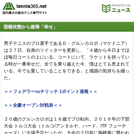
昏睡状態から復帰「幸せ」
男子テニスのプロ選手であるＤ・グルンカロボ（マケドニア）
は２７日、自身のツイッターを更新し、「４歳から今日までほ
ぼ毎日コートの上にいる。コートにいて、ラケットを持ってい
る時が一番幸せだ。全てを乗り越えた今、僕はとても恵まれて
いる。今でも愛していることをできる」と感謝の気持ちを綴っ
た。
＞＞フェデラーvsチリッチ 1ポイント速報＜＜
＞＞全豪オープン対戦表＜＜
２０歳のグルンカロボは１６歳でプロ転向。２０１６年の下部
大会 トルコ大会（トルコ/アンタルヤ、ハード、ITF フューチ
ャーズ）に出場予定だったが、大会の２日前に脳梗塞に襲われ