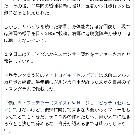
た。その後、半年間の昏睡状態に陥り、医者からは歩行さえ困
難になると伝えられた。
しかし、リハビリを続けた結果、身体能力はほぼ回復し、現在
は練習の様子を日々SNSに投稿。右耳には聴覚障害が残り、ほ
ぼ聴こえないという。
１９日にはアディダスからスポンサー契約をオファーされたと
報告していた。
世界ランク６５位の
Ｖ・トロイキ（セルビア）
は以前にグルン
カロボと練習。半年前にグルンカロボが綴った文章を自身のイ
ンスタグラムで転載した。
「僕は
Ｒ・フェデラー（スイス）
や
Ｎ・ジョコビッチ（セルビ
ア）
ではないけど、復帰に向けて大きな大会からオファーをも
らえてとても幸せだ。テニス界の仲間たちへ、何が人生に起き
ろうとも決して諦めるな、自分が認めるまでは終わりじゃな
い」