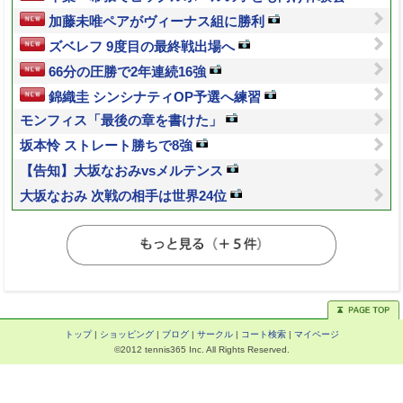
加藤未唯ペアがヴィーナス組に勝利
ズベレフ 9度目の最終戦出場へ
66分の圧勝で2年連続16強
錦織圭 シンシナティOP予選へ練習
モンフィス「最後の章を書けた」
坂本怜 ストレート勝ちで8強
【告知】大坂なおみvsメルテンス
大坂なおみ 次戦の相手は世界24位
トップ
|
ショッピング
|
ブログ
|
サークル
|
コート検索
|
マイページ
©2012 tennis365 Inc. All Rights Reserved.