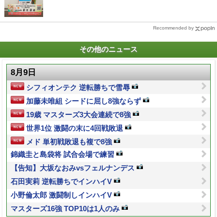
Recommended by
その他のニュース
8月9日
シフィオンテク 逆転勝ちで雪辱
加藤未唯組 シードに屈し8強ならず
19歳 マスターズ3大会連続で8強
世界1位 激闘の末に4回戦敗退
メド 単初戦敗退も複で8強
錦織圭と島袋将 試合会場で練習
【告知】大坂なおみvsフェルナンデス
石田実莉 逆転勝ちでインハイV
小野倫太郎 激闘制しインハイV
マスターズ16強 TOP10は1人のみ