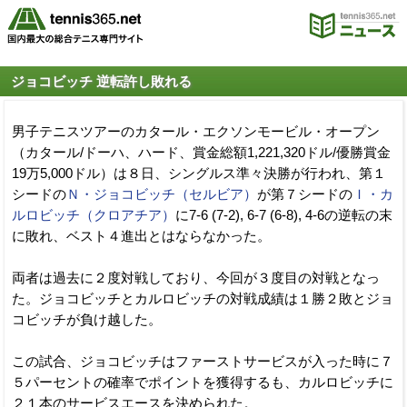
ジョコビッチ 逆転許し敗れる
男子テニスツアーのカタール・エクソンモービル・オープン
（カタール/ドーハ、ハード、賞金総額1,221,320ドル/優勝賞金
19万5,000ドル）は８日、シングルス準々決勝が行われ、第１
シードの
Ｎ・ジョコビッチ（セルビア）
が第７シードの
Ｉ・カ
ルロビッチ（クロアチア）
に7-6 (7-2), 6-7 (6-8), 4-6の逆転の末
に敗れ、ベスト４進出とはならなかった。
両者は過去に２度対戦しており、今回が３度目の対戦となっ
た。ジョコビッチとカルロビッチの対戦成績は１勝２敗とジョ
コビッチが負け越した。
この試合、ジョコビッチはファーストサービスが入った時に７
５パーセントの確率でポイントを獲得するも、カルロビッチに
２１本のサービスエースを決められた。