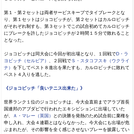
第１・第２セットは両者サービスキープでタイブレークとな
り、第１セットはジョコビッチが、第２セットはカルロビッチ
がそれぞれ制すも、第３セットでこの試合初めてカルロビッチ
にブレークを許したジョコビッチが２時間１５分で敗れること
となった。
ジョコビッチは同大会に今回が初出場となり、１回戦で
D・ラ
ヨビッチ（セルビア）
、２回戦で
Ｓ・スタコフスキ（ウクライ
ナ）
を下してベスト８進出を果たすも、カルロビッチに敗れて
ベスト４入りを逃した。
《ジョコビッチ「良いテニス出来た」》
世界ランク１位のジョコビッチは、今大会直前までアラブ首長
国連邦のアブダビで行われたエキシビションに出場していた
が、
Ａ・マレー（英国）
との決勝を発熱のため試合前に棄権を
申し入れ、大会４連覇とはならなかった。今大会にも出場が危
ぶまれたが、その影響を全く感じさせないプレーを披露してい