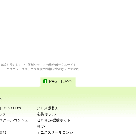
ス施設を探す方まで、便利なテニスの総合ポータルサイト、
ら、テニスニュースやテニス施設の情報が豊富なテニスの総
ト
-SPORT.es-
クロス張替え
ッチ
奄美 ホテル
スクールコンシェ
ゼロヨガ-岩盤ホット
ヨガ-
買取
テニススクールコンシ