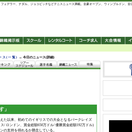
 錦織圭、フェデラー、ナダル、ジョコビッチなどテニスニュース満載。全豪オープン、ウィンブルドン、
→
ース(一覧)
今日のニュース(詳細)
す」
えた以来、初めてのイギリスでの大会となるバークレイズ
/ ロンドン、賞金総額650万ドル/ 優勝賞金総額192万ドル)
ンの支持を得れるか懸念している。