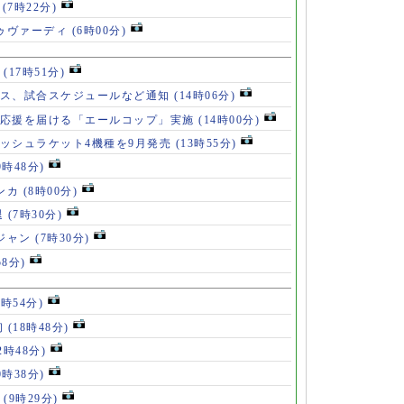
破
(7時22分)
ドゥヴァーディ
(6時00分)
」
(17時51分)
ース、試合スケジュールなど通知
(14時06分)
の応援を届ける「エールコップ」実施
(14時00分)
ッシュラケット4機種を9月発売
(13時55分)
9時48分)
ンカ
(8時00分)
退
(7時30分)
ロジャン
(7時30分)
58分)
8時54分)
初
(18時48分)
2時48分)
0時38分)
」
(9時29分)