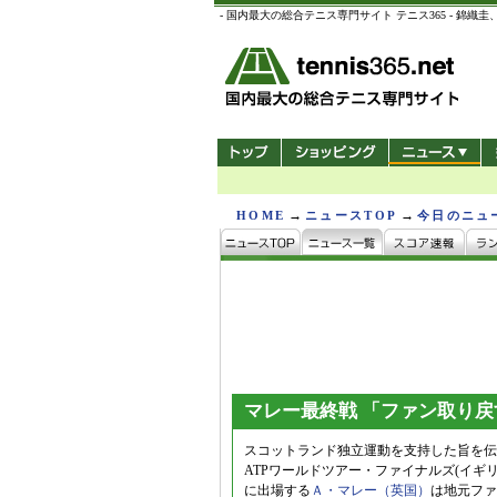
- 国内最大の総合テニス専門サイト テニス365 -
→
→
HOME
ニュースTOP
今日のニュ
マレー最終戦 「ファン取り戻
スコットランド独立運動を支持した旨を伝
ATPワールドツアー・ファイナルズ(イギリス
に出場する
Ａ・マレー（英国）
は地元ファ