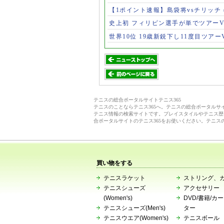
【1ポイント速報】島袋将vsチリッチ
史上初 フィリピン選手が単でツアー
世界10位 19歳新鋭下し11度目ツアー
テニスの総合ポータルサイトテニス365
テニスのことならテニス365へ。テニスの総合ポータル
テニス情報の検索サイトです。プレイスタイルやテニス歴
合ポータルサイトのテニス365をお使いください。テニス
買い物をする
テニスラケット
ストリング、
テニスシューズ
アクセサリー
(Women's)
DVD/書籍/カ
テニスシューズ(Men's)
ター
テニスウエア(Women's)
テニスボール