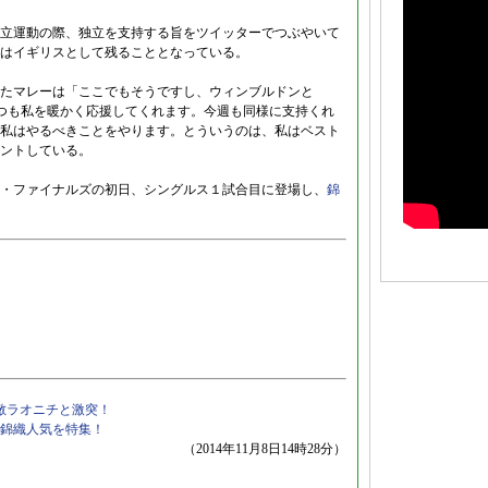
立運動の際、独立を支持する旨をツイッターでつぶやいて
はイギリスとして残ることとなっている。
たマレーは「ここでもそうですし、ウィンブルドンと
いつも私を暖かく応援してくれます。今週も同様に支持くれ
私はやるべきことをやります。とういうのは、私はベスト
ントしている。
・ファイナルズの初日、シングルス１試合目に登場し、
錦
敵ラオニチと激突！
錦織人気を特集！
（2014年11月8日14時28分）