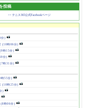
トを投稿
>> テニス365公式Facebookページ
0分)
習
(10時06分)
(9時15分)
59分)
(7時31分)
0時55分)
退
(10時25分)
分)
)
」
(8時06分)