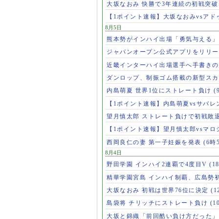
大坂なおみ 快勝で3年連続の初戦突
【1ポイント速報】大坂なおみvsア
8月5日
熊本勢がインハイ出場「勇気与える
ジャパンオープン公式アプリをリリ
近畿インターハイ出場選手へ手書き
ダンロップ、制振ゴム搭載の新型スカ
内島萌夏 世界1位にストレート負け
(
【1ポイント速報】内島萌夏vsサバレ
望月慎太郎 ストレート負けで初戦敗
【1ポイント速報】望月慎太郎vsマ
西岡良仁の妻 第一子妊娠を発表
(6時
8月4日
野田学園 インハイ2連覇で4度目V
(1
精華学園宮島 インハイ制覇、広島勢
大坂なおみ 初戦は世界76位に決定
(1
島袋将 チリッチにストレート負け
(1
大坂と錦織「前回酷い負け方だった