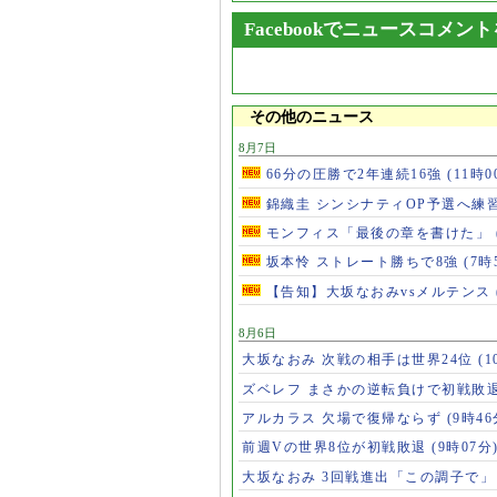
Facebookでニュースコメン
その他のニュース
8月7日
66分の圧勝で2年連続16強
(11時0
錦織圭 シンシナティOP予選へ練
モンフィス「最後の章を書けた」
坂本怜 ストレート勝ちで8強
(7時
【告知】大坂なおみvsメルテンス
8月6日
大坂なおみ 次戦の相手は世界24位
(1
ズベレフ まさかの逆転負けで初戦敗
アルカラス 欠場で復帰ならず
(9時46
前週Vの世界8位が初戦敗退
(9時07分
大坂なおみ 3回戦進出「この調子で