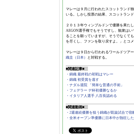
マレーは９月に行われたスコットランド独
いる。しかし投票の結果、スコットランド
２０１３年ウィンブルドンで優勝を果たし
AEGON選手権でもそうですし、観衆は
ることを願っていますが、そうでなくても
を尽くし、ファンを取り戻すよ。」とコメ
マレーは９日から行われるワールドツアー
織圭（日本）
と対戦する。
■関連記事■
・錦織 最終戦の初戦はマレー
・錦織 初受賞を逃す
・ナダル退院 「簡単な普通の手術」
・フェデラー デ杯初優勝なるか
・イタリア人選手 八百長認める
■関連動画■
・2週連続優勝を狙う錦織が凱旋試合で宿
・全米オープン準優勝に日本中が熱狂した