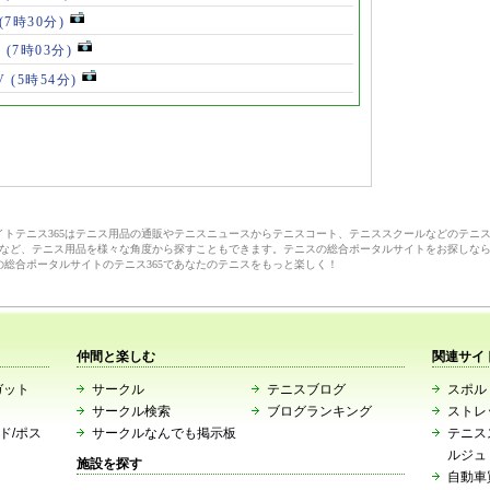
(7時30分)
V
(7時03分)
V
(5時54分)
サイトテニス365はテニス用品の通販やテニスニュースからテニスコート、テニススクールなどのテニ
など、テニス用品を様々な角度から探すこともできます。テニスの総合ポータルサイトをお探しな
の総合ポータルサイトのテニス365であなたのテニスをもっと楽しく！
仲間と楽しむ
関連サイ
ガット
サークル
テニスブログ
スポルト
サークル検索
ブログランキング
ストレ
ード/ポス
サークルなんでも掲示板
テニス
ルジュ
施設を探す
自動車