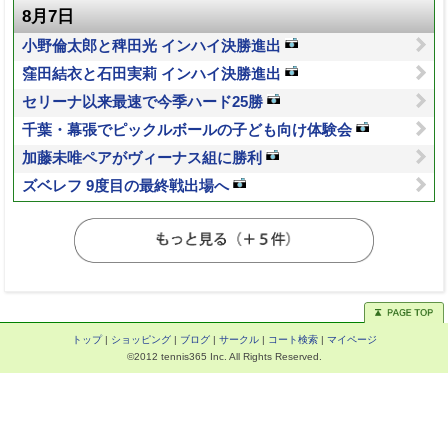
8月7日
小野倫太郎と稗田光 インハイ決勝進出
窪田結衣と石田実莉 インハイ決勝進出
セリーナ以来最速で今季ハード25勝
千葉・幕張でピックルボールの子ども向け体験会
加藤未唯ペアがヴィーナス組に勝利
ズベレフ 9度目の最終戦出場へ
トップ
|
ショッピング
|
ブログ
|
サークル
|
コート検索
|
マイページ
©2012 tennis365 Inc. All Rights Reserved.