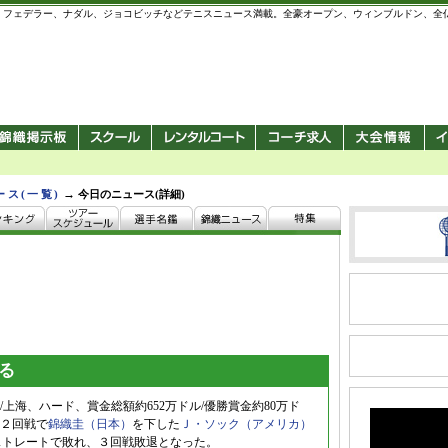
 錦織圭、フェデラー、ナダル、ジョコビッチなどテニスニュース満載。全豪オープン、ウィンブルドン、
→
ース(一覧)
今日のニュース(詳細)
る
上海、ハード、賞金総額約652万ドル/優勝賞金約80万ド
２回戦で
錦織圭（日本）
を下した
Ｊ・ソック（アメリカ）
-6のストレートで敗れ、３回戦敗退となった。