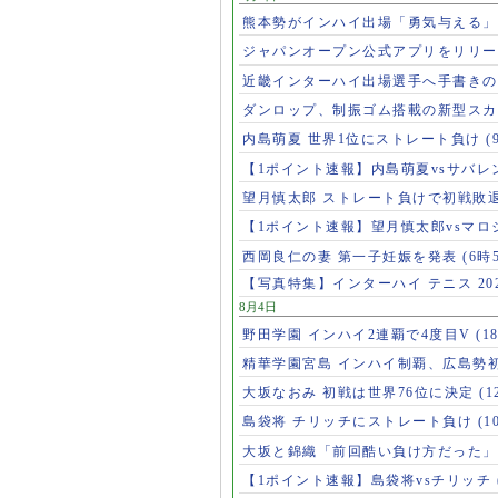
熊本勢がインハイ出場「勇気与える
ジャパンオープン公式アプリをリリ
近畿インターハイ出場選手へ手書き
ダンロップ、制振ゴム搭載の新型スカ
内島萌夏 世界1位にストレート負け
(
【1ポイント速報】内島萌夏vsサバレ
望月慎太郎 ストレート負けで初戦敗
【1ポイント速報】望月慎太郎vsマ
西岡良仁の妻 第一子妊娠を発表
(6時
【写真特集】インターハイ テニス 202
8月4日
野田学園 インハイ2連覇で4度目V
(1
精華学園宮島 インハイ制覇、広島勢
大坂なおみ 初戦は世界76位に決定
(1
島袋将 チリッチにストレート負け
(1
大坂と錦織「前回酷い負け方だった
【1ポイント速報】島袋将vsチリッチ