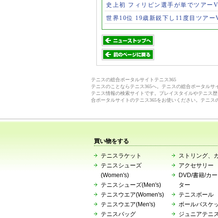
史上初 フィリピン選手が単でツアー
世界10位 19歳新鋭下し11度目ツアー
テニスの総合ポータルサイトテニス365
テニスのことならテニス365へ。テニスの総合ポータル
テニス情報の検索サイトです。プレイスタイルやテニス歴
合ポータルサイトのテニス365をお使いください。テニス
買い物をする
テニスラケット
ストリング、
テニスシューズ
アクセサリー
(Women's)
DVD/書籍/カ
テニスシューズ(Men's)
ター
テニスウエア(Women's)
テニスボール
テニスウエア(Men's)
ボールバスケ
テニスバッグ
ジュニアテニ