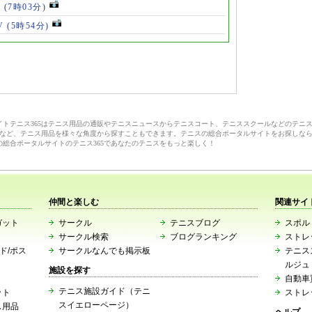
V
(7時03分)
V
(5時54分)
サイトテニス365はテニス用品の通販やテニスニュースからテニスコート、テニススクールなどのテニ
など、テニス用品を様々な角度から探すこともできます。テニスの総合ポータルサイトをお探しな
の総合ポータルサイトのテニス365であなたのテニスをもっと楽しく！
仲間と楽しむ
関連サイ
ガット
サークル
テニスブログ
スポルト
サークル検索
ブログランキング
ストレ
ード/ポス
サークルなんでも掲示板
テニス
ルジュ
施設を探す
自動車
テニス施設ガイド（テニ
ット
ストレ
スイエローページ）
ス用品