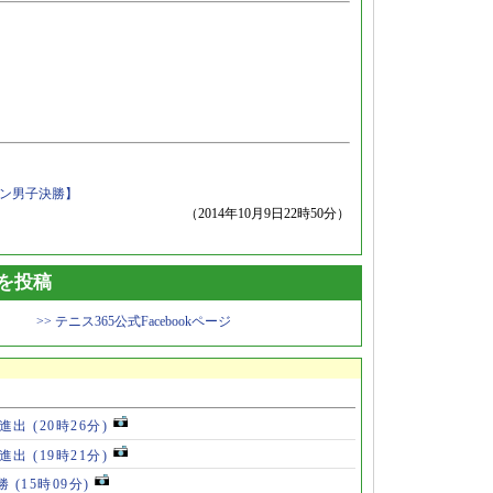
プン男子決勝】
（2014年10月9日22時50分）
トを投稿
>> テニス365公式Facebookページ
勝進出
(20時26分)
勝進出
(19時21分)
5勝
(15時09分)