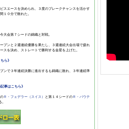
ビスエースを決められ、３度のブレークチャンスを活かす
間１０分で敗れた。
今大会第７シードの錦織と対戦。
ープンと２週連続優勝を果たし、３週連続大会出場で疲れ
ースを決め、ストレートで勝利する金星を上げた。
こちら》
プンで３年連続決勝に進出するも錦織に敗れ、３年連続準
の記事はこちら》
の
Ｒ・フェデラー（スイス）
と第１４シードの
Ｒ・バウテ
る。