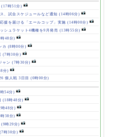
」
(17時51分)
ース、試合スケジュールなど通知
(14時06分)
の応援を届ける「エールコップ」実施
(14時00分)
ッシュラケット4機種を9月発売
(13時55分)
9時48分)
ンカ
(8時00分)
退
(7時30分)
ロジャン
(7時30分)
58分)
6 個人戦 3日目
(0時00分)
8時54分)
初
(18時48分)
2時48分)
0時38分)
」
(9時29分)
(7時30分)