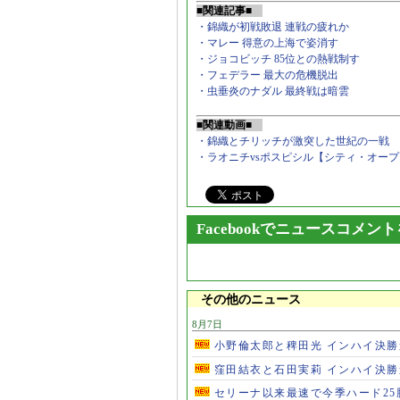
■関連記事■
・錦織が初戦敗退 連戦の疲れか
・マレー 得意の上海で姿消す
・ジョコビッチ 85位との熱戦制す
・フェデラー 最大の危機脱出
・虫垂炎のナダル 最終戦は暗雲
■関連動画■
・錦織とチリッチが激突した世紀の一戦
・ラオニチvsポスピシル【シティ・オー
Facebookでニュースコメン
その他のニュース
8月7日
小野倫太郎と稗田光 インハイ決
窪田結衣と石田実莉 インハイ決
セリーナ以来最速で今季ハード2