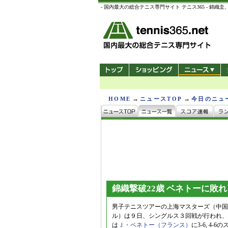
- 国内最大の総合テニス専門サイト テニス365 -
→
→
HOME
ニュースTOP
今日のニュ
錦織撃破22歳 ベネトーに敗れ
男子テニスツアーの上海マスターズ（中国/
ル）は９日、シングルス３回戦が行われ、
は
Ｊ・ベネトー（フランス）
に3-6, 4