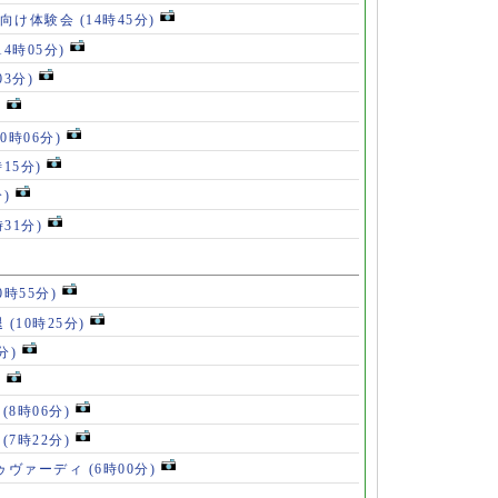
も向け体験会
(14時45分)
14時05分)
03分)
)
10時06分)
時15分)
分)
時31分)
0時55分)
退
(10時25分)
分)
)
」
(8時06分)
破
(7時22分)
ドゥヴァーディ
(6時00分)