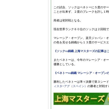
この試合、ソックはベネトーに５度のサー
ことが出来ず、２度のブレークを許し１時
両者は初対戦となる。
現在世界ランク６０位のソックは２回戦で
マレーシア・オープン、楽天ジャパン・オ
の色を見せる錦織から１３度のサービスエ
《ソックvs錦織 上海マスターズの記事は
またベネトーは、今年のマレーシア・オー
優勝としている。
《ベネトーvs錦織 マレーシア・オープン
勝利したベネトーは準々決勝で第３シード
ィスタ=アグ（スペイン）
の勝者と対戦す