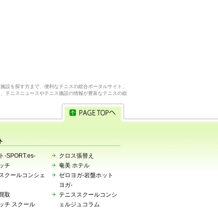
ス施設を探す方まで、便利なテニスの総合ポータルサイト、
ら、テニスニュースやテニス施設の情報が豊富なテニスの総
ト
-SPORT.es-
クロス張替え
ッチ
奄美 ホテル
スクールコンシェ
ゼロヨガ-岩盤ホット
ヨガ-
買取
テニススクールコンシ
ッチ スクール
ェルジュコラム