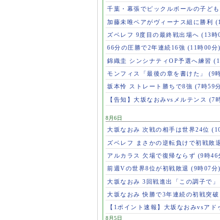
千葉・幕張でピックルボールの子ど
加藤未唯ペアがヴィーナス組に勝利
(
ズベレフ 9度目の最終戦出場へ
(13時
66分の圧勝で2年連続16強
(11時00分
錦織圭 シンシナティOP予選へ練習
(
モンフィス「最後の章を書けた」
(9
坂本怜 ストレート勝ちで8強
(7時59
【告知】大坂なおみvsメルテンス
(7
8月6日
大坂なおみ 次戦の相手は世界24位
(1
ズベレフ まさかの逆転負けで初戦敗
アルカラス 欠場で復帰ならず
(9時46
前週Vの世界8位が初戦敗退
(9時07分
大坂なおみ 3回戦進出「この調子で
大坂なおみ 快勝で3年連続の初戦突
【1ポイント速報】大坂なおみvsア
8月5日