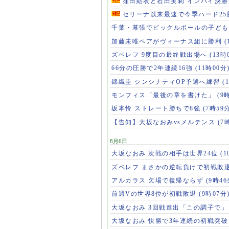
窪田結衣と石田実莉 インハイ決
セリーナ以来最速で今季ハード2
千葉・幕張でピックルボールの子ど
加藤未唯ペアがヴィーナス組に勝利
(
ズベレフ 9度目の最終戦出場へ
(13時
66分の圧勝で2年連続16強
(11時00分
錦織圭 シンシナティOP予選へ練習
(
モンフィス「最後の章を書けた」
(9
坂本怜 ストレート勝ちで8強
(7時59
【告知】大坂なおみvsメルテンス
(7
8月6日
大坂なおみ 次戦の相手は世界24位
(1
ズベレフ まさかの逆転負けで初戦敗
アルカラス 欠場で復帰ならず
(9時46
前週Vの世界8位が初戦敗退
(9時07分
大坂なおみ 3回戦進出「この調子で
大坂なおみ 快勝で3年連続の初戦突