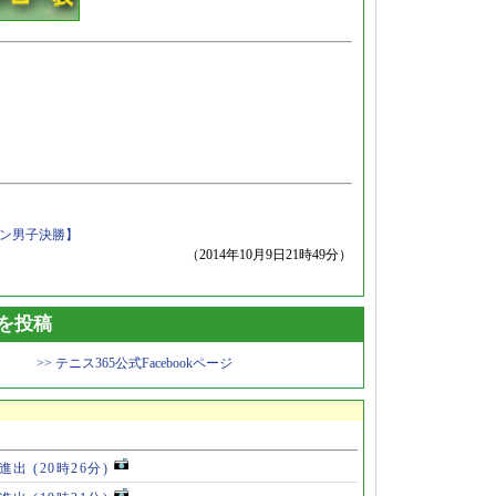
プン男子決勝】
（2014年10月9日21時49分）
トを投稿
>> テニス365公式Facebookページ
勝進出
(20時26分)