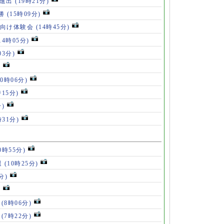
勝進出
(19時21分)
5勝
(15時09分)
も向け体験会
(14時45分)
14時05分)
03分)
)
10時06分)
時15分)
分)
時31分)
0時55分)
退
(10時25分)
分)
)
」
(8時06分)
破
(7時22分)