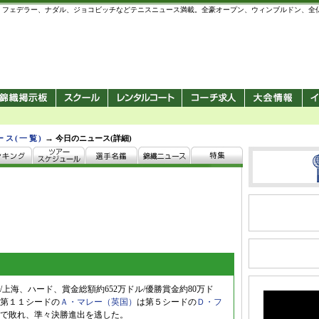
 錦織圭、フェデラー、ナダル、ジョコビッチなどテニスニュース満載。全豪オープン、ウィンブルドン、
→
ース(一覧)
今日のニュース(詳細)
上海、ハード、賞金総額約652万ドル/優勝賞金約80万ド
第１１シードの
Ａ・マレー（英国）
は第５シードの
Ｄ・フ
-6の逆転で敗れ、準々決勝進出を逃した。