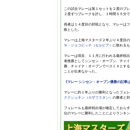
この試合マレーは第１セットを２度のブレ
２度ずつブレークを許し、１時間５５分で
両者は１４度目の対戦となり、マレーはフ
敗とした。
マレーは上海マスターズ２年ぶり４度目の
Ｎ・ジョコビッチ（セルビア）
に敗れるも
マレーは現在、１１月に行われる最終戦出
者推薦としてシンセン・オープン、チャイ
勝、チャイナ・オープンでベスト４とする
ことが出来なかった。
《マレー シンセン・オープン優勝の記事
マレーに約１年ぶりの勝利となったフェレ
ククシュキン（カザフスタン）
の勝者と対
フェレールも最終戦出場が確定しておらず
位のマレーに勝利したことによりランキン