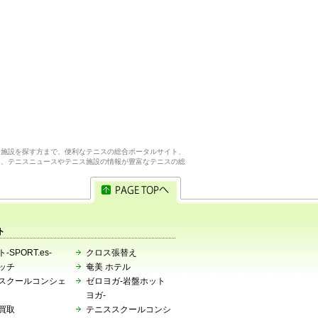
ス施設を探す方まで、便利なテニスの総合ポータルサイト、
ら、テニスニュースやテニス施設の情報が豊富なテニスの総
ト
-SPORT.es-
クロス張替え
ッチ
奄美 ホテル
スクールコンシェ
ゼロヨガ-岩盤ホット
ヨガ-
買取
テニススクールコンシ