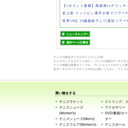
【1ポイント速報】島袋将vsチリッチ
史上初 フィリピン選手が単でツアー
世界10位 19歳新鋭下し11度目ツアー
テニスの総合ポータルサイトテニス365
テニスのことならテニス365へ。テニスの総合ポータル
テニス情報の検索サイトです。プレイスタイルやテニス歴
合ポータルサイトのテニス365をお使いください。テニス
買い物をする
テニスラケット
ストリング、
テニスシューズ
アクセサリー
(Women's)
DVD/書籍/カ
テニスシューズ(Men's)
ター
テニスウエア(Women's)
テニスボール