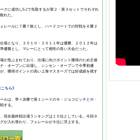
ークに成功し6-2で先取するが第２・第３セットでそれぞれ
敗れた。
ェレールに７勝７敗とし、ハードコートでの対戦を６勝２
出場となり、２０１０・２０１１年は優勝、２０１２年は
準優勝とし、マレーにとって相性の良い大会だった。
場が危ぶまれており、出場に向けポイント獲得のため主催
ナ・オープンに出場し、シンセン・オープンで今季初優
が、獲得ポイントの高い上海マスターズでは好成績を残す
はこちら》
ールは、準々決勝で第１シードのＮ・ジョコビッチと
Ｍ・
戦する。
、現在最終戦出場ランキングは１０位としている。今回９
グが入れ替わり、フェレールが９位に浮上する。