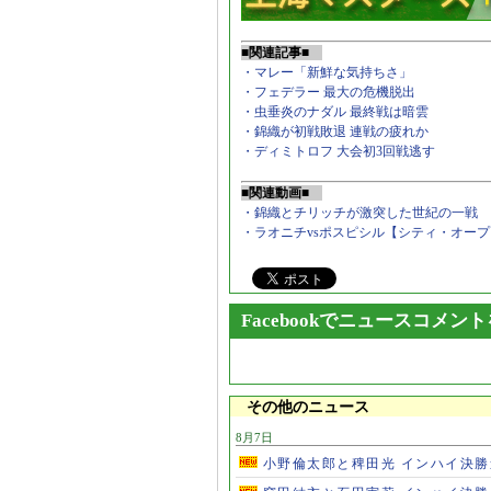
■関連記事■
・マレー「新鮮な気持ちさ」
・フェデラー 最大の危機脱出
・虫垂炎のナダル 最終戦は暗雲
・錦織が初戦敗退 連戦の疲れか
・ディミトロフ 大会初3回戦逃す
■関連動画■
・錦織とチリッチが激突した世紀の一戦
・ラオニチvsポスピシル【シティ・オー
Facebookでニュースコメン
その他のニュース
8月7日
小野倫太郎と稗田光 インハイ決