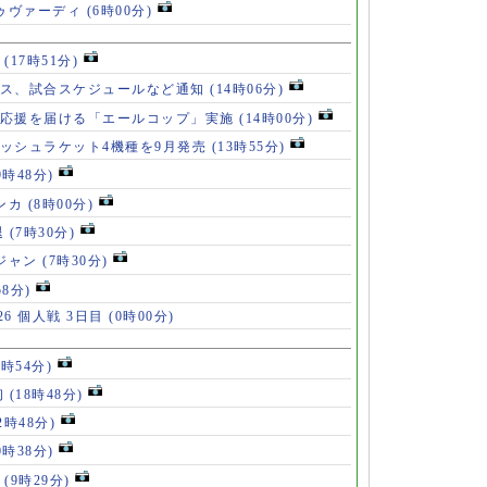
ドゥヴァーディ
(6時00分)
」
(17時51分)
ース、試合スケジュールなど通知
(14時06分)
の応援を届ける「エールコップ」実施
(14時00分)
ッシュラケット4機種を9月発売
(13時55分)
9時48分)
ンカ
(8時00分)
退
(7時30分)
ロジャン
(7時30分)
58分)
6 個人戦 3日目
(0時00分)
8時54分)
初
(18時48分)
2時48分)
0時38分)
」
(9時29分)