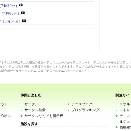
(7時30分)
V
(7時03分)
V
(5時54分)
サイトテニス365はテニス用品の通販やテニスニュースからテニスコート、テニススクールなどのテニ
など、テニス用品を様々な角度から探すこともできます。テニスの総合ポータルサイトをお探しな
の総合ポータルサイトのテニス365であなたのテニスをもっと楽しく！
仲間と楽しむ
関連サイ
ガット
サークル
テニスブログ
スポルト
サークル検索
ブログランキング
ストレ
ード/ポス
サークルなんでも掲示板
テニス
ルジュ
施設を探す
自動車