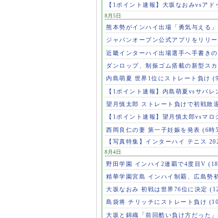
【1ポイント速報】大坂なおみvsア
8月5日
熊本勢がインハイ出場「勇気与える
ジャパンオープン公式アプリをリリ
近畿インターハイ出場選手へ手書き
ダンロップ、制振ゴム搭載の新型スカ
内島萌夏 世界1位にストレート負け
(
【1ポイント速報】内島萌夏vsサバレ
望月慎太郎 ストレート負けで初戦敗
【1ポイント速報】望月慎太郎vsマ
西岡良仁の妻 第一子妊娠を発表
(6時
【写真特集】インターハイ テニス 202
8月4日
野田学園 インハイ2連覇で4度目V
(1
精華学園宮島 インハイ制覇、広島勢
大坂なおみ 初戦は世界76位に決定
(1
島袋将 チリッチにストレート負け
(1
大坂と錦織「前回酷い負け方だった