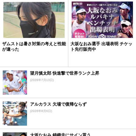
ザムストは暑さ対策の考えと性能
大坂なおみ選手 出場表明 チケッ
が違った
ト先行販売中
望月慎太郎 快進撃で世界ランク上昇
(2026年7月13日)
アルカラス 欠場で復帰ならず
(2026年8月6日)
大坂なおみ 錦織圭にサイン貰う