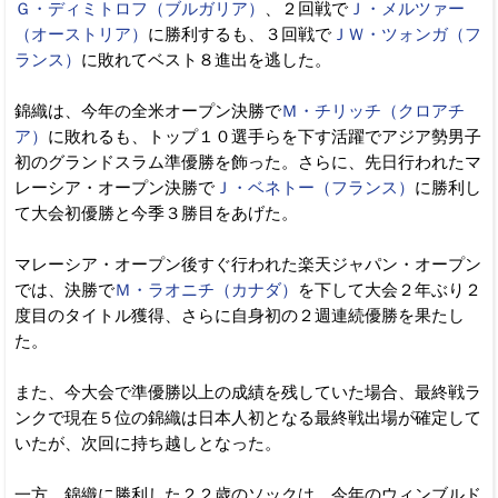
Ｇ・ディミトロフ（ブルガリア）
、２回戦で
Ｊ・メルツァー
（オーストリア）
に勝利するも、３回戦で
ＪＷ・ツォンガ（フ
ランス）
に敗れてベスト８進出を逃した。
錦織は、今年の全米オープン決勝で
Ｍ・チリッチ（クロアチ
ア）
に敗れるも、トップ１０選手らを下す活躍でアジア勢男子
初のグランドスラム準優勝を飾った。さらに、先日行われたマ
レーシア・オープン決勝で
Ｊ・ベネトー（フランス）
に勝利し
て大会初優勝と今季３勝目をあげた。
マレーシア・オープン後すぐ行われた楽天ジャパン・オープン
では、決勝で
Ｍ・ラオニチ（カナダ）
を下して大会２年ぶり２
度目のタイトル獲得、さらに自身初の２週連続優勝を果たし
た。
また、今大会で準優勝以上の成績を残していた場合、最終戦ラ
ンクで現在５位の錦織は日本人初となる最終戦出場が確定して
いたが、次回に持ち越しとなった。
一方、錦織に勝利した２２歳のソックは、今年のウィンブルド