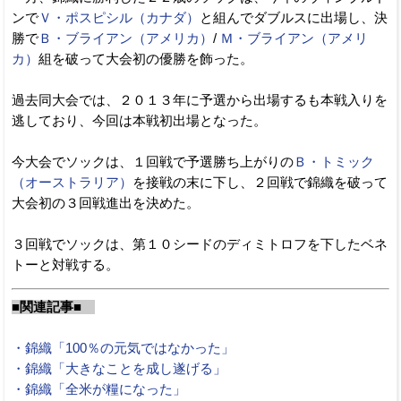
ンで
Ｖ・ポスピシル（カナダ）
と組んでダブルスに出場し、決
勝で
Ｂ・ブライアン（アメリカ）
/
Ｍ・ブライアン（アメリ
カ）
組を破って大会初の優勝を飾った。
過去同大会では、２０１３年に予選から出場するも本戦入りを
逃しており、今回は本戦初出場となった。
今大会でソックは、１回戦で予選勝ち上がりの
Ｂ・トミック
（オーストラリア）
を接戦の末に下し、２回戦で錦織を破って
大会初の３回戦進出を決めた。
３回戦でソックは、第１０シードのディミトロフを下したベネ
トーと対戦する。
■関連記事■
・錦織「100％の元気ではなかった」
・錦織「大きなことを成し遂げる」
・錦織「全米が糧になった」