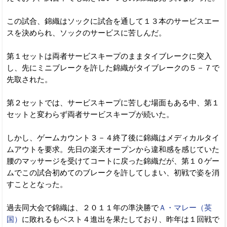
この試合、錦織はソックに試合を通して１３本のサービスエー
スを決められ、ソックのサービスに苦しんだ。
第１セットは両者サービスキープのままタイブレークに突入
し、先にミニブレークを許した錦織がタイブレークの５－７で
先取された。
第２セットでは、サービスキープに苦しむ場面もある中、第１
セットと変わらず両者サービスキープが続いた。
しかし、ゲームカウント３－４終了後に錦織はメディカルタイ
ムアウトを要求。先日の楽天オープンから違和感を感じていた
腰のマッサージを受けてコートに戻った錦織だが、第１０ゲー
ムでこの試合初めてのブレークを許してしまい、初戦で姿を消
すこととなった。
過去同大会で錦織は、２０１１年の準決勝で
Ａ・マレー（英
国）
に敗れるもベスト４進出を果たしており、昨年は１回戦で