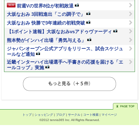
前週Vの世界8位が初戦敗退
大坂なおみ 3回戦進出「この調子で」
大坂なおみ 快勝で3年連続の初戦突破
【1ポイント速報】大坂なおみvsアドゥヴァーディ
熊本勢がインハイ出場「勇気与える」
ジャパンオープン公式アプリをリリース、試合スケジュ
ールなど通知
近畿インターハイ出場選手へ手書きの応援を届ける「エ
ールコップ」実施
トップ
|
ショッピング
|
ブログ
|
サークル
|
コート検索
|
マイページ
©2012 tennis365 Inc. All Rights Reserved.