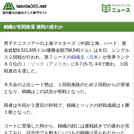
錦織が初戦敗退 連戦の疲れか
男子テニスツアーの上海マスターズ（中国/上海、ハード、賞
金総額6,521,695ドル/優勝金額798,540ドル）は８日、シングル
ス２回戦が行われ、第７シードの
錦織圭（日本）
が世界ランク
６０位の
Ｊ・ソック（アメリカ）
に6-7 (5-7), 4-6で敗れ、３回
戦進出を逃した。
今大会の上位シード勢は、１回戦免除のため２回戦からの登場
となり、錦織はこの試合が初戦となった。
両者は今回が２度目の対戦で、錦織とソックの対戦成績は１勝
１敗となった。
コートに登場した時から、錦織の顔には連戦続きでの疲れが見
えており、試合中でも動きにいつもの錦織は見られなかった。