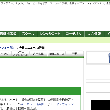
 錦織圭、フェデラー、ナダル、ジョコビッチなどテニスニュース満載。全豪オープン、ウィンブルドン、
→
ース(一覧)
今日のニュース(詳細)
上海、ハード、賞金総額約652万ドル/優勝賞金約80万ド
第１１シードの
Ａ・マレー（英国）
が
Ｊ・ヤノヴィッツ
トで下し、順当に３回戦へ進んだ。