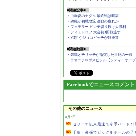
■関連記事■
・虫垂炎のナダル 最終戦は暗雲
・錦織が初戦敗退 連戦の疲れか
・フェデラー ピンチ切り抜け大勝利
・ディミトロフ 大会初3回戦逃す
・V3狙うジョコビッチが好発進
■関連動画■
・錦織とチリッチが激突した世紀の一戦
・ラオニチvsポスピシル【シティ・オー
Facebookでニュースコメン
その他のニュース
8月7日
セリーナ以来最速で今季ハード2
千葉・幕張でピックルボールの子