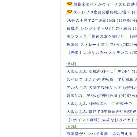
加藤未唯ペアがヴィーナス組に勝
ズベレフ 9度目の最終戦出場へ
(
66分の圧勝で2年連続16強
(11時00分
錦織圭 シンシナティOP予選へ練習
(
モンフィス「最後の章を書けた」
(9
坂本怜 ストレート勝ちで8強
(7時59
【告知】大坂なおみvsメルテンス
(7
8月6日
大坂なおみ 次戦の相手は世界24位
(1
ズベレフ まさかの逆転負けで初戦敗
アルカラス 欠場で復帰ならず
(9時46
前週Vの世界8位が初戦敗退
(9時07分
大坂なおみ 3回戦進出「この調子で
大坂なおみ 快勝で3年連続の初戦突
【1ポイント速報】大坂なおみvsア
8月5日
熊本勢がインハイ出場「勇気与える