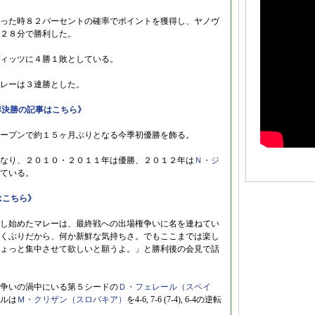
った時８２パーセントの確率でポイントを獲得し、ヤノヴ
２８分で勝利した。
ィッツに４勝１敗としている。
レーは３連勝とした。
準決勝の記事はこちら》
ープンで約１５ヶ月ぶりとなる今季初優勝を飾る。
なり、２０１０・２０１１年は優勝、２０１２年は
Ｎ・ジ
ている。
はこちら》
し始めたマレーは、最終戦への出場権争いに名を連ねてい
くぶりだから、何か新鮮な気持ちさ。でもここまでは楽し
ょっと集中させて欲しいと願うよ。」と勝利後の会見で話
争いの渦中にいる第５シードの
Ｄ・フェレール（スペイ
ルは
Ｍ・クリザン（スロバキア）
を4-6, 7-6 (7-4), 6-4の逆転