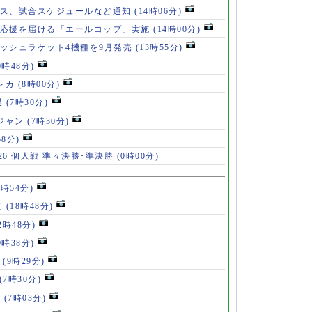
ース、試合スケジュールなど通知
(14時06分)
の応援を届ける「エールコップ」実施
(14時00分)
ッシュラケット4機種を9月発売
(13時55分)
9時48分)
ンカ
(8時00分)
退
(7時30分)
ロジャン
(7時30分)
58分)
26 個人戦 準々決勝･準決勝
(0時00分)
8時54分)
初
(18時48分)
2時48分)
0時38分)
」
(9時29分)
(7時30分)
V
(7時03分)