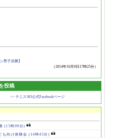
プン男子決勝】
（2014年10月9日17時25分）
トを投稿
>> テニス365公式Facebookページ
5勝
(15時09分)
ども向け体験会
(14時45分)