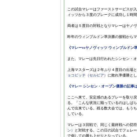
この試合マレーはファーストサービスが入
ィッツから３度のブレークに成功し１時間
両者は５度目の対戦となりマレーはヤノヴ
昨年のウィンブルドン準決勝の接戦からマ
《マレーvsヤノヴィッツ ウィンブルドン
また、マレーは先日行われたシンセン・オ
上海マスターズは２年ぶり４度目の出場と
ョコビッチ（セルビア）
に敗れ準優勝とし
《マレー シンセン・オープン優勝の記事
ここへ来て、安定感のあるプレーを取り戻
る。「こんな状況に陥っているのはしばら
んで出来ている。残る数大会では、もうち
している。
マレーは３回戦で、同じく最終戦への切符
ン）
と対戦する。この日の試合でフェレー
で倒しての勝ち上がりとなっている。