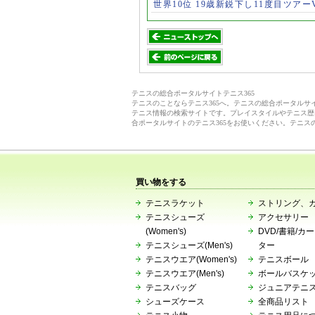
世界10位 19歳新鋭下し11度目ツアー
テニスの総合ポータルサイトテニス365
テニスのことならテニス365へ。テニスの総合ポータル
テニス情報の検索サイトです。プレイスタイルやテニス歴
合ポータルサイトのテニス365をお使いください。テニス
買い物をする
テニスラケット
ストリング、
テニスシューズ
アクセサリー
(Women's)
DVD/書籍/カ
テニスシューズ(Men's)
ター
テニスウエア(Women's)
テニスボール
テニスウエア(Men's)
ボールバスケ
テニスバッグ
ジュニアテニ
シューズケース
全商品リスト