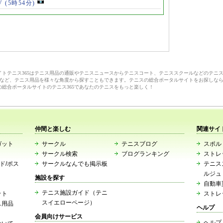
V
(5時54分)
サイトテニス365はテニス用品の通販やテニスニュースからテニスコート、テニススクールなどのテニ
など、テニス用品を様々な角度から探すこともできます。テニスの総合ポータルサイトをお探しな
の総合ポータルサイトのテニス365であなたのテニスをもっと楽しく！
仲間と楽しむ
関連サイ
ガット
サークル
テニスブログ
スポルト
サークル検索
ブログランキング
ストレ
ード/ポス
サークルなんでも掲示板
テニス
ルジュ
施設を探す
自動車
テニス施設ガイド（テニ
ット
ストレ
スイエローページ）
ス用品
ヘルプ
会員向けサービス
ヘルプ