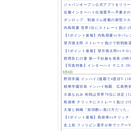
ジャパンオープン公式アプリをリリ
近畿インターハイ出場選手へ手書き
ダンロップ、制振ゴム搭載の新型スカ
内島萌夏 世界1位にストレート負け
(
【1ポイント速報】内島萌夏vsサバレ
望月慎太郎 ストレート負けで初戦敗
【1ポイント速報】望月慎太郎vsマ
西岡良仁の妻 第一子妊娠を発表
(6時
【写真特集】インターハイ テニス 20
8月4日
野田学園 インハイ2連覇で4度目V
(1
精華学園宮島 インハイ制覇、広島勢
大坂なおみ 初戦は世界76位に決定
(1
島袋将 チリッチにストレート負け
(1
大坂と錦織「前回酷い負け方だった
【1ポイント速報】島袋将vsチリッチ
史上初 フィリピン選手が単でツアー