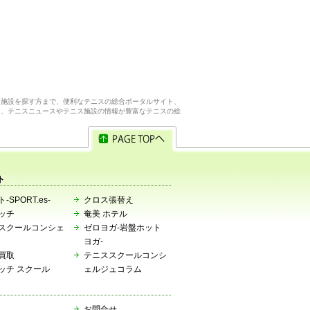
ス施設を探す方まで、便利なテニスの総合ポータルサイト、
ら、テニスニュースやテニス施設の情報が豊富なテニスの総
ト
-SPORT.es-
クロス張替え
ッチ
奄美 ホテル
スクールコンシェ
ゼロヨガ-岩盤ホット
ヨガ-
買取
テニススクールコンシ
ッチ スクール
ェルジュコラム
お問合せ