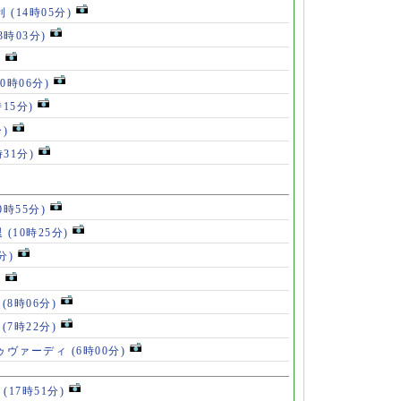
利
(14時05分)
13時03分)
)
10時06分)
時15分)
分)
時31分)
0時55分)
退
(10時25分)
分)
)
」
(8時06分)
破
(7時22分)
ドゥヴァーディ
(6時00分)
」
(17時51分)