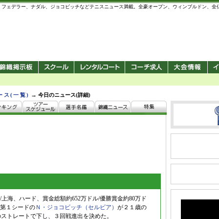
 錦織圭、フェデラー、ナダル、ジョコビッチなどテニスニュース満載。全豪オープン、ウィンブルドン、
→
ース(一覧)
今日のニュース(詳細)
上海、ハード、賞金総額約652万ドル/優勝賞金約80万ド
第１シードの
Ｎ・ジョコビッチ（セルビア）
が２１歳の
6-4のストレートで下し、３回戦進出を決めた。