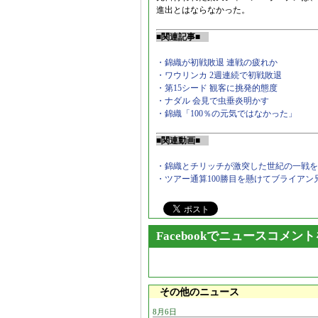
進出とはならなかった。
■関連記事■
・錦織が初戦敗退 連戦の疲れか
・ワウリンカ 2週連続で初戦敗退
・第15シード 観客に挑発的態度
・ナダル 会見で虫垂炎明かす
・錦織「100％の元気ではなかった」
■関連動画■
・錦織とチリッチが激突した世紀の一戦を
・ツアー通算100勝目を懸けてブライア
Facebookでニュースコメン
その他のニュース
8月6日