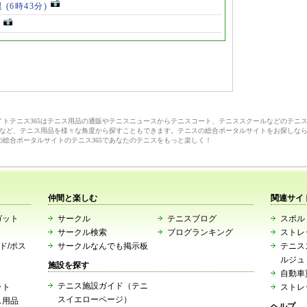
退
(6時43分)
サイトテニス365はテニス用品の通販やテニスニュースからテニスコート、テニススクールなどのテニ
など、テニス用品を様々な角度から探すこともできます。テニスの総合ポータルサイトをお探しな
の総合ポータルサイトのテニス365であなたのテニスをもっと楽しく！
仲間と楽しむ
関連サイ
ガット
サークル
テニスブログ
スポルト
サークル検索
ブログランキング
ストレ
ード/ポス
サークルなんでも掲示板
テニス
ルジュ
施設を探す
自動車
テニス施設ガイド（テニ
ット
ストレ
スイエローページ）
ス用品
ヘルプ