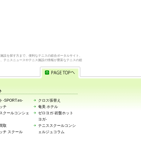
ス施設を探す方まで、便利なテニスの総合ポータルサイト、
ら、テニスニュースやテニス施設の情報が豊富なテニスの総
ト
-SPORT.es-
クロス張替え
ッチ
奄美 ホテル
スクールコンシェ
ゼロヨガ-岩盤ホット
ヨガ-
買取
テニススクールコンシ
ッチ スクール
ェルジュコラム