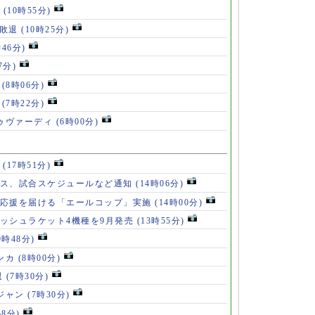
位
(10時55分)
戦敗退
(10時25分)
時46分)
7分)
」
(8時06分)
破
(7時22分)
ドゥヴァーディ
(6時00分)
」
(17時51分)
ース、試合スケジュールなど通知
(14時06分)
の応援を届ける「エールコップ」実施
(14時00分)
ッシュラケット4機種を9月発売
(13時55分)
9時48分)
ンカ
(8時00分)
退
(7時30分)
ロジャン
(7時30分)
58分)