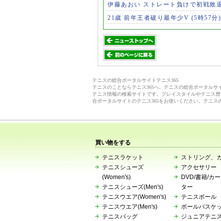
伊藤あおい ストレート負けで初戦敗
21歳 前年王者破り最年少V
(5時57分)
テニスの総合ポータルサイトテニス365
テニスのことならテニス365へ。テニスの総合ポータル
テニス情報の検索サイトです。プレイスタイルやテニス歴
合ポータルサイトのテニス365をお使いください。テニス
買い物をする
テニスラケット
ストリング、
テニスシューズ
アクセサリー
(Women's)
DVD/書籍/カ
テニスシューズ(Men's)
ター
テニスウエア(Women's)
テニスボール
テニスウエア(Men's)
ボールバスケ
テニスバッグ
ジュニアテニ