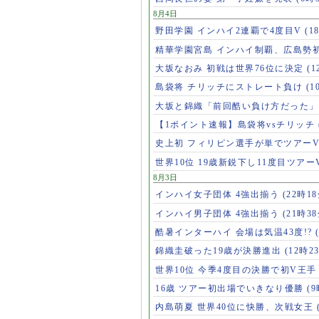
8月4日
野田学園 インハイ2連覇で4度目V
(1
精華学園宮島 インハイ制覇、広島勢
大坂なおみ 初戦は世界76位に決定
(1
島袋将 チリッチにストレート負け
(1
大坂と錦織「前回酷い負け方だった
【1ポイント速報】島袋将vsチリッチ
史上初 フィリピン選手が単でツアー
世界10位 19歳新鋭下し11度目ツアー
8月3日
インハイ女子団体 4強出揃う
(22時18
インハイ男子団体 4強出揃う
(21時38
酷暑インターハイ 会場は気温43度!?
錦織圭破った19歳が決勝進出
(12時2
世界10位 今季4度目の決勝で初V王
16歳 ツアー初出場でいきなり優勝
(
内島萌夏 世界40位に快勝、次戦女王