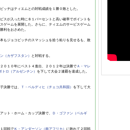
ビッチはティエムとの対戦成績を１勝０敗とした。
ビスが入った時に８１パーセントと高い確率でポイントを
スゲームを展開した。さらに、ティエムのサービスゲーム
勝利をおさめた。
本もジョコビッチのスマッシュを拾う粘りを見せるも、敗
ン（カザフスタン）
と対戦する。
２０１０年にベスト４進出、２０１２年は決勝で
Ａ・マレ
ポトロ（アルゼンチン）
を下して大会２連覇を達成した。
子決勝では、
Ｔ・ベルディヒ（チェコ共和国）
を下して大
アット・ホーム・カップ決勝で、
Ｄ・ゴファン（ベルギ
１回戦で
Ｋ・アンダーソン（南アフリカ）
に敗れて２回戦