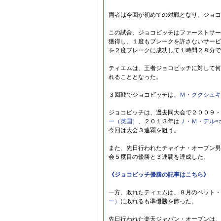
両者は今回が初めての対戦となり、ジョコ
この試合、ジョコビッチはファーストサー
獲得し、１度もブレークを許さないサービ
を２度ブレークに成功して１時間２８分で
ティエムは、王者ジョコビッチに対して何
れることとなった。
３回戦でジョコビッチは、
Ｍ・ククシュキ
ジョコビッチは、過去同大会で２００９・
ー（英国）
、２０１３年は
Ｊ・Ｍ・デル=
今回は大会３連覇を狙う。
また、先日行われたチャイナ・オープン男
会５度目の優勝と３連覇を達成した。
《ジョコビッチ優勝の記事はこちら》
一方、敗れたティエムは、８月のベット・
ー）
に敗れるも準優勝を飾った。
先日行われた楽天ジャパン・オープンは、