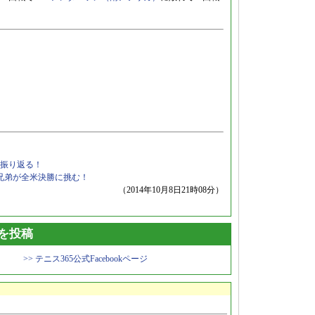
振り返る！
ン兄弟が全米決勝に挑む！
（2014年10月8日21時08分）
トを投稿
>> テニス365公式Facebookページ