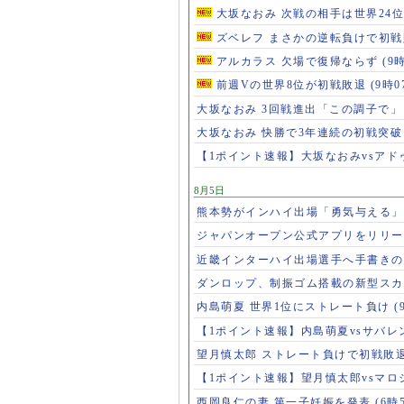
大坂なおみ 次戦の相手は世界24
ズベレフ まさかの逆転負けで初
アルカラス 欠場で復帰ならず
(9
前週Vの世界8位が初戦敗退
(9時0
大坂なおみ 3回戦進出「この調子で
大坂なおみ 快勝で3年連続の初戦突
【1ポイント速報】大坂なおみvsア
8月5日
熊本勢がインハイ出場「勇気与える
ジャパンオープン公式アプリをリリ
近畿インターハイ出場選手へ手書き
ダンロップ、制振ゴム搭載の新型スカ
内島萌夏 世界1位にストレート負け
(
【1ポイント速報】内島萌夏vsサバレ
望月慎太郎 ストレート負けで初戦敗
【1ポイント速報】望月慎太郎vsマ
西岡良仁の妻 第一子妊娠を発表
(6時