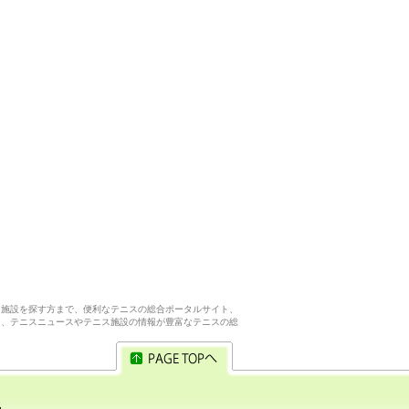
ス施設を探す方まで、便利なテニスの総合ポータルサイト、
ら、テニスニュースやテニス施設の情報が豊富なテニスの総