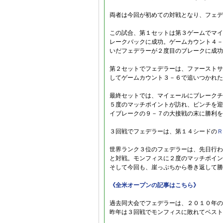
両者は今回が初めての対戦となり、フェデ
この試合、第１セットは第３ゲームでマイ
レークバックに成功。ゲームカウント４－
いだフェデラーが２度目のブレークに成功
第２セットでフェデラーは、ファーストサ
してゲームカウント３－６で追いつかれた
最終セットでは、マイェールにブレークチ
５度のマッチポイントが訪れ、ピンチを迎
イブレークの９－７の大接戦の末に勝利を
３回戦でフェデラーは、第１４シードの
Ｒ
世界ランク３位のフェデラーは、先日行わ
と対戦。モンフィスに２度のマッチポイン
そして今回も、崖っぷちから巻き返して勝
《全米オープンの記事はこちら》
過去同大会でフェデラーは、２０１０年の
昨年は３回戦でモンフィスに敗れてベスト