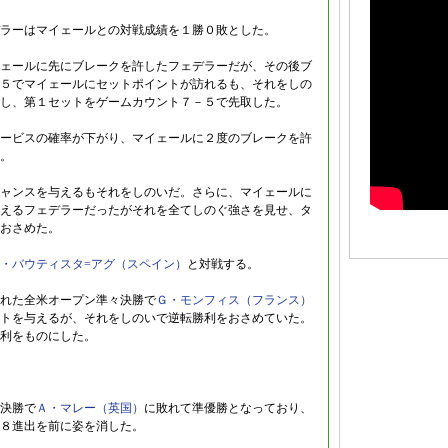
ラーはマイェールとの対戦成績を１勝０敗とした。
ェールに先にブレークを許したフェデラーだが、その後ブ
５でマイェールにセットポイントが訪れるも、それをしの
し、第１セットをゲームカウント７－５で先取した。
ービスの確率が下がり、マイェールに２度のブレークを許
。
ャンスを与えるもそれをしのいだ。さらに、マイェールに
えるフェデラーだったがそれを全てしのぐ強さを見せ、タ
おさめた。
・バウティスタ=アグ（スペイン）
と対戦する。
れた全米オープン準々決勝で
Ｇ・モンフィス（フランス）
トを与えるが、それをしのいで逆転勝利をおさめていた。
利をものにした。
決勝で
Ａ・マレー（英国）
に敗れて準優勝となっており、
８進出を前に姿を消した。