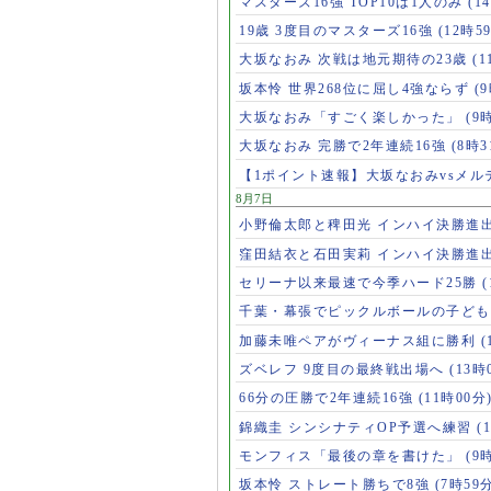
マスターズ16強 TOP10は1人のみ
(1
19歳 3度目のマスターズ16強
(12時5
大坂なおみ 次戦は地元期待の23歳
(1
坂本怜 世界268位に屈し4強ならず
(
大坂なおみ「すごく楽しかった」
(9
大坂なおみ 完勝で2年連続16強
(8時3
【1ポイント速報】大坂なおみvsメ
8月7日
小野倫太郎と稗田光 インハイ決勝進
窪田結衣と石田実莉 インハイ決勝進
セリーナ以来最速で今季ハード25勝
千葉・幕張でピックルボールの子ど
加藤未唯ペアがヴィーナス組に勝利
(
ズベレフ 9度目の最終戦出場へ
(13時
66分の圧勝で2年連続16強
(11時00分
錦織圭 シンシナティOP予選へ練習
(
モンフィス「最後の章を書けた」
(9
坂本怜 ストレート勝ちで8強
(7時59