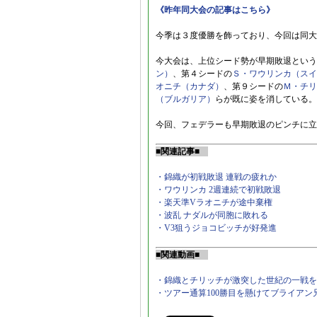
《昨年同大会の記事はこちら》
今季は３度優勝を飾っており、今回は同大
今大会は、上位シード勢が早期敗退という
ン）
、第４シードの
Ｓ・ワウリンカ（スイ
オニチ（カナダ）
、第９シードの
Ｍ・チリ
（ブルガリア）
らが既に姿を消している。
今回、フェデラーも早期敗退のピンチに立
■関連記事■
・錦織が初戦敗退 連戦の疲れか
・ワウリンカ 2週連続で初戦敗退
・楽天準Vラオニチが途中棄権
・波乱 ナダルが同胞に敗れる
・V3狙うジョコビッチが好発進
■関連動画■
・錦織とチリッチが激突した世紀の一戦を
・ツアー通算100勝目を懸けてブライア