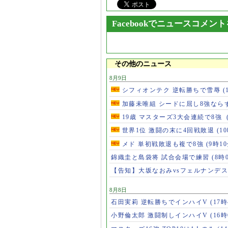
Facebookでニュースコメン
その他のニュース
8月9日
シフィオンテク 逆転勝ちで雪辱
(
加藤未唯組 シードに屈し8強なら
19歳 マスターズ3大会連続で8強
世界1位 激闘の末に4回戦敗退
(1
メド 単初戦敗退も複で8強
(9時10
錦織圭と島袋将 試合会場で練習
(8時
【告知】大坂なおみvsフェルナンデ
8月8日
石田実莉 逆転勝ちでインハイV
(17時
小野倫太郎 激闘制しインハイV
(16時