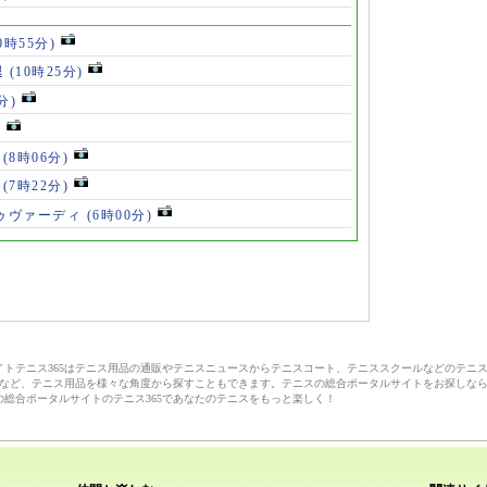
0時55分)
退
(10時25分)
分)
)
」
(8時06分)
破
(7時22分)
ドゥヴァーディ
(6時00分)
サイトテニス365はテニス用品の通販やテニスニュースからテニスコート、テニススクールなどのテニ
など、テニス用品を様々な角度から探すこともできます。テニスの総合ポータルサイトをお探しな
の総合ポータルサイトのテニス365であなたのテニスをもっと楽しく！