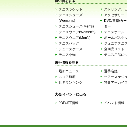
買い物をする
テニスラケット
ストリング、
テニスシューズ
アクセサリー
(Women's)
DVD/書籍/カ
テニスシューズ(Men's)
ター
テニスウエア(Women's)
テニスボール
テニスウエア(Men's)
ボールバスケ
テニスバッグ
ジュニアテニ
シューズケース
全商品リスト
テニス小物
テニス用品に
選手情報を見る
最新ニュース
選手名鑑
スコア速報
ツアースケジ
世界ランキング
特集アーカイ
大会/イベントに出る
JOP/JTT情報
イベント情報