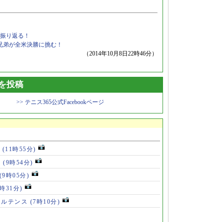
振り返る！
ン兄弟が全米決勝に挑む！
（2014年10月8日22時46分）
トを投稿
>> テニス365公式Facebookページ
歳
(11時55分)
ず
(9時54分)
(9時05分)
8時31分)
メルテンス
(7時10分)