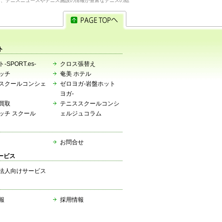
ら、テニスニュースやテニス施設の情報が豊富なテニスの総
ト
-SPORT.es-
クロス張替え
ッチ
奄美 ホテル
スクールコンシェ
ゼロヨガ-岩盤ホット
ヨガ-
買取
テニススクールコンシ
ッチ スクール
ェルジュコラム
お問合せ
ービス
法人向けサービス
報
採用情報