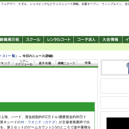
 錦織圭、フェデラー、ナダル、ジョコビッチなどテニスニュース満載。全豪オープン、ウィンブルドン、
→
ース(一覧)
今日のニュース(詳細)
上海、ハード、賞金総額約652万ドル/優勝賞金約80万ド
第８シードの
Ｍ・ラオニチ（カナダ）
が主催者推薦枠で出
を、第１セットのゲームカウント2-5のところで途中棄権を