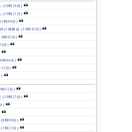
出
(20時26分)
出
(19時21分)
(15時09分)
も向け体験会
(14時45分)
14時05分)
03分)
)
10時06分)
時15分)
分)
0時55分)
退
(10時25分)
分)
)
」
(8時06分)
破
(7時22分)