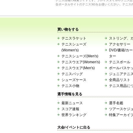
テニス情報の検索サイトです。プレイスタイルやテニス歴
合ポータルサイトのテニス365をお使いください。テニス
買い物をする
テニスラケット
ストリング、
テニスシューズ
アクセサリー
(Women's)
DVD/書籍/カ
テニスシューズ(Men's)
ター
テニスウエア(Women's)
テニスボール
テニスウエア(Men's)
ボールバスケ
テニスバッグ
ジュニアテニ
シューズケース
全商品リスト
テニス小物
テニス用品に
選手情報を見る
最新ニュース
選手名鑑
スコア速報
ツアースケジ
世界ランキング
特集アーカイ
大会/イベントに出る