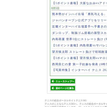
【1ポイント速報】大坂なおみvsア
8月5日
熊本勢がインハイ出場「勇気与える
ジャパンオープン公式アプリをリリ
近畿インターハイ出場選手へ手書き
ダンロップ、制振ゴム搭載の新型スカ
内島萌夏 世界1位にストレート負け
(
【1ポイント速報】内島萌夏vsサバレ
望月慎太郎 ストレート負けで初戦敗
【1ポイント速報】望月慎太郎vsマ
西岡良仁の妻 第一子妊娠を発表
(6時
【写真特集】インターハイ テニス 202
テニスの総合ポータルサイトテニス365
テニスのことならテニス365へ。テニスの総合ポータル