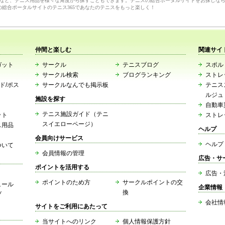
など、テニス用品を様々な角度から探すこともできます。テニスの総合ポータルサイトをお探しな
の総合ポータルサイトのテニス365であなたのテニスをもっと楽しく！
仲間と楽しむ
関連サイ
ガット
サークル
テニスブログ
スポルト
サークル検索
ブログランキング
ストレ
ード/ポス
サークルなんでも掲示板
テニス
ルジュ
施設を探す
自動車
テニス施設ガイド（テニ
ット
ストレ
スイエローページ）
ス用品
ヘルプ
会員向けサービス
ヘルプ
ついて
会員情報の管理
広告・サ
ポイントを活用する
広告・
ポイントのため方
サークルポイントの交
ュール
企業情報
換
ブ
会社情
サイトをご利用にあたって
当サイトへのリンク
個人情報保護方針