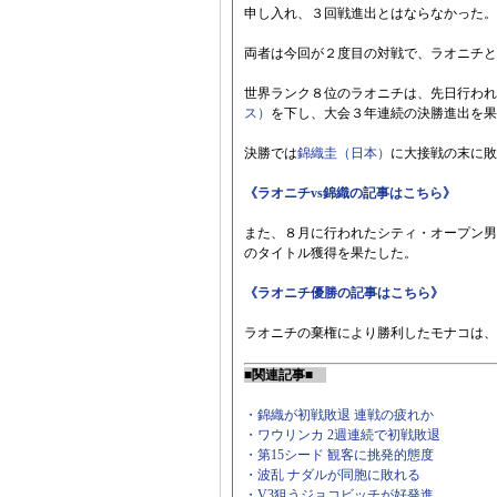
申し入れ、３回戦進出とはならなかった。
両者は今回が２度目の対戦で、ラオニチと
世界ランク８位のラオニチは、先日行われ
ス）
を下し、大会３年連続の決勝進出を果
決勝では
錦織圭（日本）
に大接戦の末に敗
《ラオニチvs錦織の記事はこちら》
また、８月に行われたシティ・オープン男
のタイトル獲得を果たした。
《ラオニチ優勝の記事はこちら》
ラオニチの棄権により勝利したモナコは、
■関連記事■
・錦織が初戦敗退 連戦の疲れか
・ワウリンカ 2週連続で初戦敗退
・第15シード 観客に挑発的態度
・波乱 ナダルが同胞に敗れる
・V3狙うジョコビッチが好発進