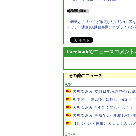
■関連動画■
・錦織とチリッチが激突した世紀の一戦を
・ツアー通算100勝目を懸けてブライア
Facebookでニュースコメン
その他のニュース
8月8日
大坂なおみ 次戦は地元期待の23
坂本怜 世界268位に屈し4強なら
大坂なおみ「すごく楽しかった」
大坂なおみ 完勝で2年連続16強
(
【1ポイント速報】大坂なおみvs
8月7日